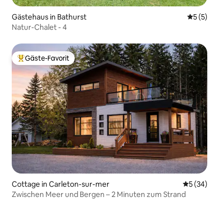
Gästehaus in Bathurst
Durchsch
5 (5)
Natur-Chalet - 4
Gäste-Favorit
Beliebter Gäste-Favorit.
Cottage in Carleton-sur-mer
Durchschni
5 (34)
Zwischen Meer und Bergen – 2 Minuten zum Strand