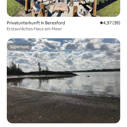
Privatunterkunft in Beresford
Durchschnittl
4,97 (39)
Erstaunliches Haus am Meer
Superhost
Superhost