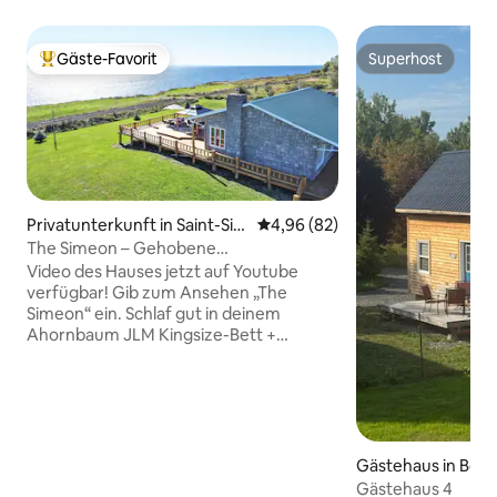
Gäste-Favorit
Superhost
Beliebter Gäste-Favorit.
Superhost
Privatunterkunft in Saint-Sim
Durchschnittliche Bewertung: 
4,96 (82)
éon
The Simeon – Gehobene
Buchtansichten von Doorbed
Video des Hauses jetzt auf Youtube
verfügbar! Gib zum Ansehen „The
Simeon“ ein. Schlaf gut in deinem
Ahornbaum JLM Kingsize-Bett +
hochwertigen Quebec-Birken-
Bettwäsche. Mach es dir in deinem
marmorartigen Porzellanbad mit einem
Stonewood-Eichenbaum und einem
Granitwaschtisch gemütlich.
Hochmoderne GE-Waschmaschine und
Gästehaus in Bell
Trockner. Genieße den Sonnenaufgang
Gästehaus 4