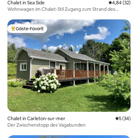
Chalet in Sea Side
Durchschnittl
4,84 (32)
Wohnwagen im Chalet-Stil Zugang zum Strand des
Campingplatzes
Gäste-Favorit
Beliebter Gäste-Favorit.
Chalet in Carleton-sur-mer
Durchschni
5 (34)
Der Zwischenstopp des Vagabunden