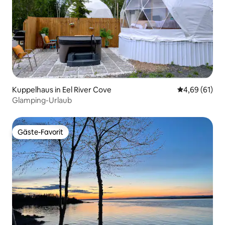
Kuppelhaus in Eel River Cove
Durchschnitt
4,69 (61)
Glamping-Urlaub
Gäste-Favorit
Gäste-Favorit