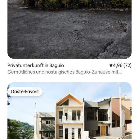
Privatunterkunft in Baguio
Durchschnittl
4,96 (72)
Gemütliches und nostalgisches Baguio-Zuhause mit
modernen Annehmlichkeiten
Gäste-Favorit
Gäste-Favorit