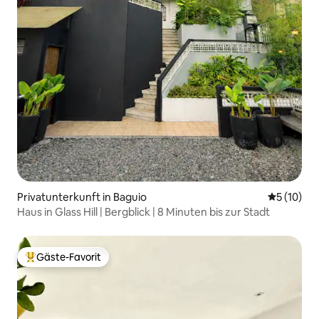
Privatunterkunft in Baguio
Durchschn
5 (10)
Haus in Glass Hill | Bergblick | 8 Minuten bis zur Stadt
Gäste-Favorit
Beliebter Gäste-Favorit.