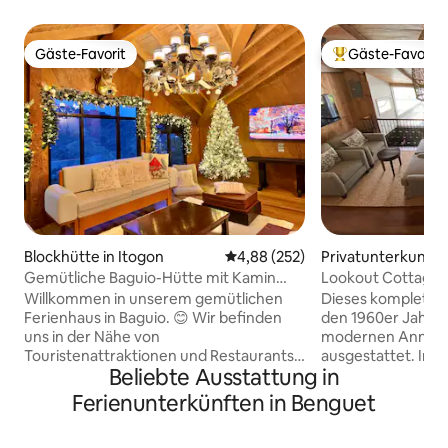
Gäste-Favorit
Gäste-Favorit
Gäste-Favorit
Beliebter Gäste-F
Blockhütte in Itogon
Durchschnittliche Bewertung: 4
4,88 (252)
Privatunterkunft i
Gemütliche Baguio-Hütte mit Kamin
Lookout Cottage,
und Bergblick
Willkommen in unserem gemütlichen
Dieses komplett r
Ferienhaus in Baguio. 😊 Wir befinden
den 1960er Jahren
uns in der Nähe von
modernen Annehm
Touristenattraktionen und Restaurants.
ausgestattet. Inmitten weitläufiger
Beliebte Ausstattung in
🚩Touristenattraktionen The Mansion 5
Landschaften un
Minuten mit dem 🚗 Wright Park 5
erinnert es an de
Ferienunterkünften in Benguet
Minuten mit dem 🚗 Mines View Park 5
Baguio“. In der Nä
Minuten mit dem 🚗 Botanischer Garten
(Süden) ist es auf