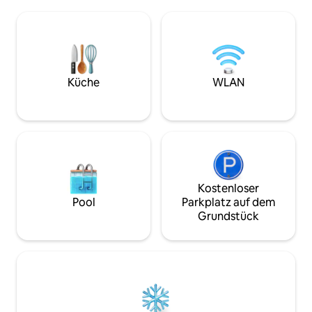
8 Minuten mit dem 🚗 SM Baguio 20
Lage ein bequem
Minuten mit dem 🚗 Burnham Park 20
Baguio City zu erkunden. V
Minuten mit dem 🚗 Session Road 20
einer ruhigen Seite
Minuten mit dem 🚗 🍴
perfekt für Famili
Restaurants/Cafés: Lemon and Olives 8
Gruppenreisen, di
Minuten mit dem 🚗 Craft 1945 5
einem geräumigen
Minuten mit dem 🚗 Valencias 5 Minuten
Zuhause legen, da
Küche
WLAN
mit dem 🚗 Lime and Basil 5 Minuten mit
frische Luft genie
dem 🚗 Le Chef at The Manor 10
ist dies wirklich ei
Minuten mit dem 🚗 Cafe Stella 20
stilvolles „Lookou
Minuten mit dem 🚗
Kostenloser
Pool
Parkplatz auf dem
Grundstück