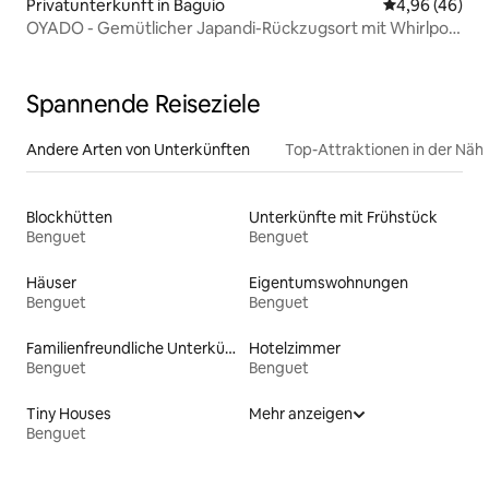
Privatunterkunft in Baguio
Durchschnittl
4,96 (46)
OYADO - Gemütlicher Japandi-Rückzugsort mit Whirlpool
aus Holz
Spannende Reiseziele
Andere Arten von Unterkünften
Top-Attraktionen in der Näh
Blockhütten
Unterkünfte mit Frühstück
Benguet
Benguet
Häuser
Eigentumswohnungen
Benguet
Benguet
Familienfreundliche Unterkünfte
Hotelzimmer
Benguet
Benguet
Tiny Houses
Mehr anzeigen
Benguet