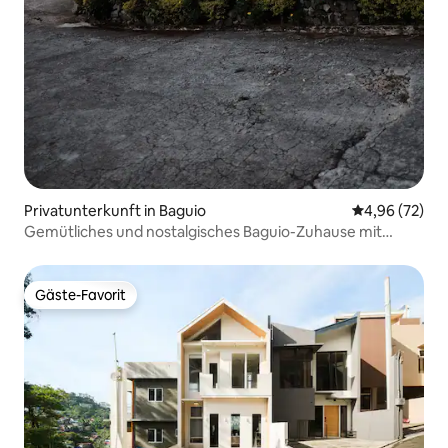
Privatunterkunft in Baguio
Durchschnittl
4,96 (72)
Gemütliches und nostalgisches Baguio-Zuhause mit
modernen Annehmlichkeiten
Gäste-Favorit
Gäste-Favorit