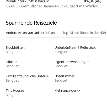
Privatunterkunft in Baguio
Durchschnittl
4,96 (46)
OYADO - Gemütlicher Japandi-Rückzugsort mit Whirlpool
aus Holz
Spannende Reiseziele
Andere Arten von Unterkünften
Top-Attraktionen in der Näh
Blockhütten
Unterkünfte mit Frühstück
Benguet
Benguet
Häuser
Eigentumswohnungen
Benguet
Benguet
Familienfreundliche Unterkünfte
Hotelzimmer
Benguet
Benguet
Tiny Houses
Mehr anzeigen
Benguet