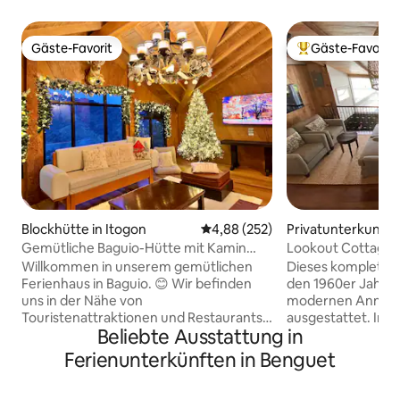
Gäste-Favorit
Gäste-Favorit
Gäste-Favorit
Beliebter Gäste-F
Blockhütte in Itogon
Durchschnittliche Bewertung: 4
4,88 (252)
Privatunterkunft i
Gemütliche Baguio-Hütte mit Kamin
Lookout Cottage,
und Bergblick
Willkommen in unserem gemütlichen
Dieses komplett r
Ferienhaus in Baguio. 😊 Wir befinden
den 1960er Jahren
uns in der Nähe von
modernen Annehm
Touristenattraktionen und Restaurants.
ausgestattet. Inmitten weitläufiger
Beliebte Ausstattung in
🚩Touristenattraktionen The Mansion 5
Landschaften un
Minuten mit dem 🚗 Wright Park 5
erinnert es an de
Ferienunterkünften in Benguet
Minuten mit dem 🚗 Mines View Park 5
Baguio“. In der Nä
Minuten mit dem 🚗 Botanischer Garten
(Süden) ist es auf