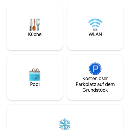
8 Minuten mit dem 🚗 SM Baguio 20
Lage ein bequem
Minuten mit dem 🚗 Burnham Park 20
Baguio City zu erkunden. V
Minuten mit dem 🚗 Session Road 20
einer ruhigen Seite
Minuten mit dem 🚗 🍴
perfekt für Famili
Restaurants/Cafés: Lemon and Olives 8
Gruppenreisen, di
Minuten mit dem 🚗 Craft 1945 5
einem geräumigen
Minuten mit dem 🚗 Valencias 5 Minuten
Zuhause legen, da
Küche
WLAN
mit dem 🚗 Lime and Basil 5 Minuten mit
frische Luft genie
dem 🚗 Le Chef at The Manor 10
ist dies wirklich ei
Minuten mit dem 🚗 Cafe Stella 20
stilvolles „Lookou
Minuten mit dem 🚗
Kostenloser
Pool
Parkplatz auf dem
Grundstück