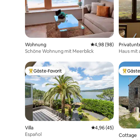
Wohnung
Durchschnittliche Bew
4,98 (98)
Privatunt
Schöne Wohnung mit Meerblick
Haus mit
Gäste-Favorit
Gäste
Beliebter Gäste-Favorit.
Beliebte
Villa
Durchschnittliche Bew
4,96 (45)
Español
Cottage