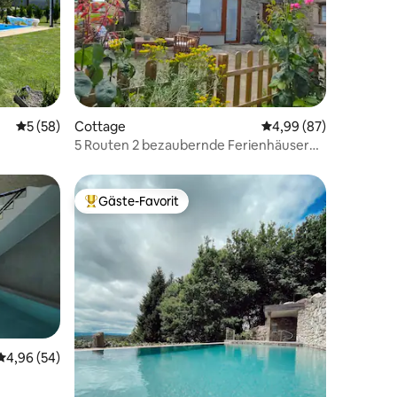
56 Bewertungen
Durchschnittliche Bewertung: 5 von 5, 58 Bewertungen
5 (58)
Cottage
Durchschnittliche Be
4,99 (87)
5 Routen 2 bezaubernde Ferienhäuser
Costa Da Morte
Gäste-Favorit
Beliebter Gäste-Favorit.
Durchschnittliche Bewertung: 4,96 von 5, 54 Bewertungen
4,96 (54)
21 Bewertungen