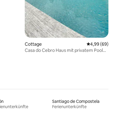
Cottage
Durchschnittliche Be
4,99 (69)
Casa do Cebro Haus mit privatem Pool
und Whirlpool
ón
Santiago de Compostela
ienunterkünfte
Ferienunterkünfte