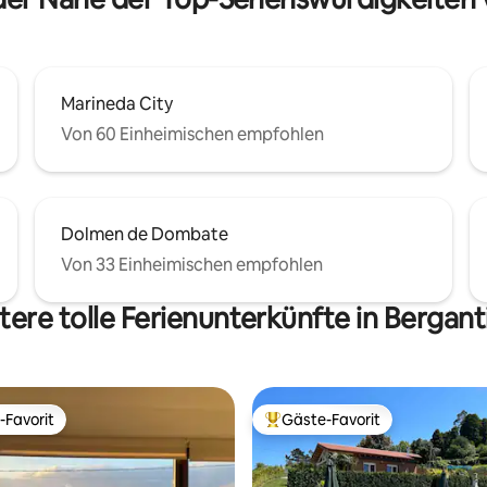
aus.
Marineda City
Von 60 Einheimischen empfohlen
Dolmen de Dombate
Von 33 Einheimischen empfohlen
tere tolle Ferienunterkünfte in Bergant
-Favorit
Gäste-Favorit
r Gäste-Favorit.
Beliebter Gäste-Favorit.