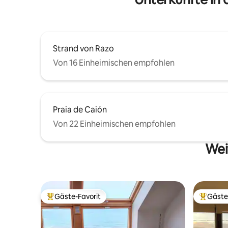
Terrasse 
Strand von Razo
Von 16 Einheimischen empfohlen
Praia de Caión
Von 22 Einheimischen empfohlen
Wei
Gäste-Favorit
Gäste
Beliebter Gäste-Favorit.
Beliebte