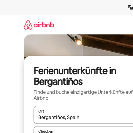
Zu
Inhalten
springen
Ferienunterkünfte in
Bergantiños
Finde und buche einzigartige Unterkünfte auf
Airbnb
Ort
Wenn Ergebnisse verfügbar sind, navigiere mit d
Check-in