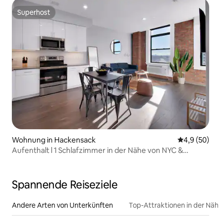
Superhost
Superhost
Wohnung in Hackensack
Durchschnitt
4,9 (50)
Aufenthalt l 1 Schlafzimmer in der Nähe von NYC &
American Dream Mall
Spannende Reiseziele
Andere Arten von Unterkünften
Top-Attraktionen in der Näh