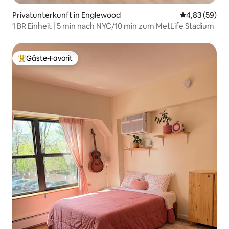
Privatunterkunft in Englewood
Durchschnittl
4,83 (59)
1 BR Einheit | 5 min nach NYC/10 min zum MetLife Stadium
Gäste-Favorit
Beliebter Gäste-Favorit.