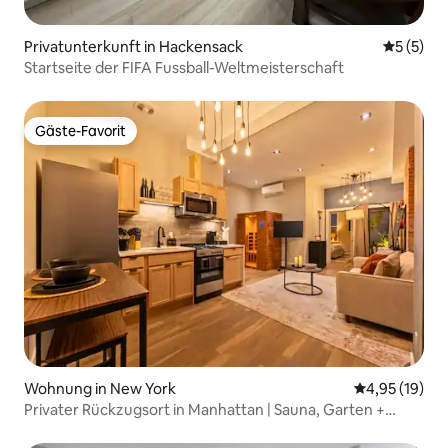
Privatunterkunft in Hackensack
Durchsch
5 (5)
Startseite der FIFA Fussball-Weltmeisterschaft
Gäste-Favorit
Gäste-Favorit
Wohnung in New York
Durchschnitt
4,95 (19)
Privater Rückzugsort in Manhattan | Sauna, Garten +
Kingsize-Bett