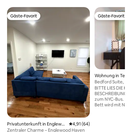
Gäste-Favorit
Gäste-Favorit
Gäste-Favorit
Gäste-Favorit
Wohnung in Tean
Bedford Suite, Me
Flughäfen NYC & 
BITTE LIES DIE K
BESCHREIBUNG D
zum NYC-Bus. Die private Suite mit 1
Bett wird mit NIE
Ausgewiesene Par
Verfügung. Diese Einheit ist für kurze
Besuche in NJ/NY 
Privatunterkunft in Englewo
Durchschnittliche Bewertung: 
4,91 (64)
Reisekrankenschw
od
Zentraler Charme – Englewood Haven