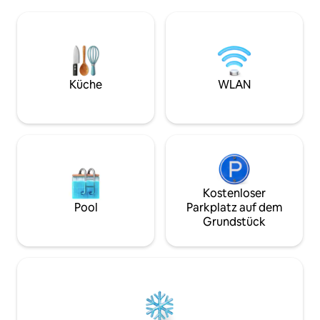
Handtücher werden zur Verfügung
Wohnzimmer plus 
gestellt Fußbodenheizung + Holzofen
für 4 bis 6 Person
Keine Party Darts, Gesellschaftsspiele, 3
Ambiente mit Ter
Pétanque-Spiele 10 km zur A75,
(nicht eingezäunt
Einkaufsmöglichkeiten, Restaurants,
Komfort. Im Herz
Schwimmbad, Bowling, Kino
authentischen La
Vulkane•See•Fluss•Ski•Schloss•Museum•Zoo•Pädagogischer
abwechslungsreic
Küche
WLAN
Bauernhof•Baumklettern•Heißluftballon•Gleitschirmfliege
schöne Entdeckung
Dorf•Vergnügungspark•Thermalbad
Kostenloser
Pool
Parkplatz auf dem
Grundstück