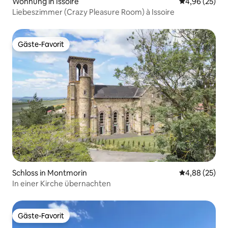
Wohnung in Issoire
Durchschnittl
4,96 (25)
Liebeszimmer (Crazy Pleasure Room) à Issoire
Gäste-Favorit
Gäste-Favorit
Schloss in Montmorin
Durchschnittl
4,88 (25)
In einer Kirche übernachten
Gäste-Favorit
Gäste-Favorit