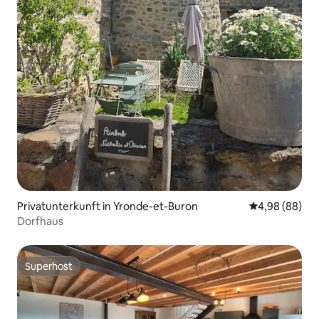
Privatunterkunft in Yronde-et-Buron
Durchschnittl
4,98 (88)
Dorfhaus
Superhost
Superhost