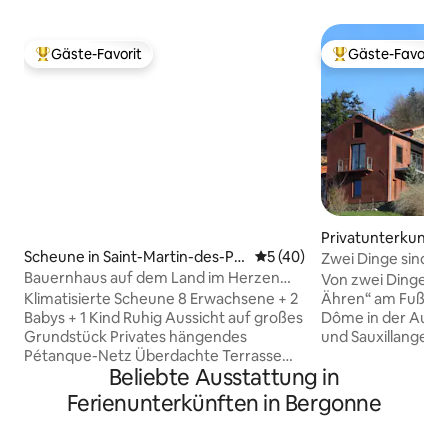
Gäste-Favorit
Gäste-Favorit
Beliebter Gäste-Favorit.
Beliebter Gäste-F
Privatunterkunft 
Scheune in Saint-Martin-des-Pla
Durchschnittliche Bewertun
5 (40)
Zwei Dinge sind wa
ins
Bauernhaus auf dem Land im Herzen
Mond, das andere 
Von zwei Dingen S
der Auvergne
Klimatisierte Scheune 8 Erwachsene + 2
Ähren“ am Fuße v
Babys + 1 Kind Ruhig Aussicht auf großes
Dôme in der Auver
Grundstück Privates hängendes
und Sauxillanges, 
Pétanque-Netz Überdachte Terrasse
malerisches Dorf
Beliebte Ausstattung in
Grill Kein WLAN. 5G-Abdeckung 4
Aussicht auf die 
Schlafzimmer im Obergeschoss (4
der Auvergne. Au
Ferienunterkünften in Bergonne
Doppelbetten + 2 Etagenbetten + 1
Sonnenaufgang b
Kindermatratze) Bettwäsche und
Sonnenuntergang.