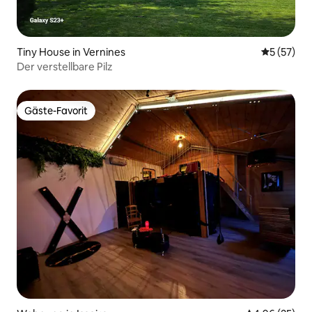
Tiny House in Vernines
Durchschn
5 (57)
Der verstellbare Pilz
Gäste-Favorit
Gäste-Favorit