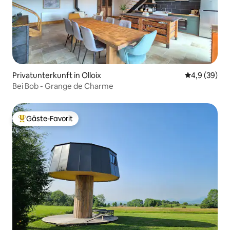
Privatunterkunft in Olloix
Durchschnitt
4,9 (39)
Bei Bob - Grange de Charme
Gäste-Favorit
Beliebter Gäste-Favorit.