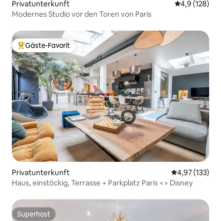
Privatunterkunft
Durchschnitt
4,9 (128)
Modernes Studio vor den Toren von Paris
Gäste-Favorit
Beliebter Gäste-Favorit.
Privatunterkunft
Durchschnittl
4,97 (133)
Haus, einstöckig, Terrasse + Parkplatz Paris <> Disney
Superhost
Superhost