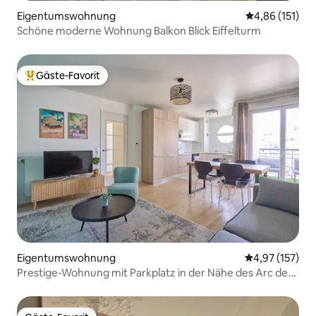
Eigentumswohnung
Durchschnittl
4,86 (151)
Schöne moderne Wohnung Balkon Blick Eiffelturm
Gäste-Favorit
Beliebter Gäste-Favorit.
Eigentumswohnung
Durchschnittl
4,97 (157)
Prestige-Wohnung mit Parkplatz in der Nähe des Arc de
Triomphe