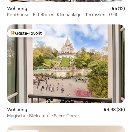
Wohnung
Durchschn
5 (12)
Penthouse - Eiffelturm - Klimaanlage - Terrassen - Grill
Gäste-Favorit
Beliebter Gäste-Favorit.
Wohnung
Durchschnittl
4,98 (86)
Magischer Blick auf die Sacré Coeur