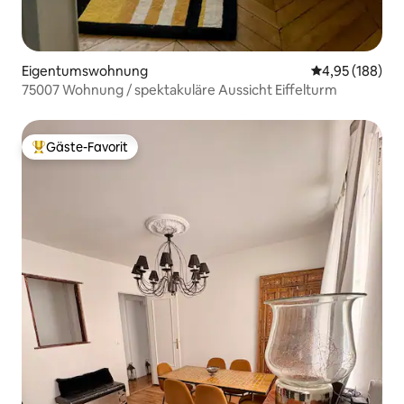
Eigentumswohnung
Durchschnittli
4,95 (188)
75007 Wohnung / spektakuläre Aussicht Eiffelturm
Gäste-Favorit
Beliebter Gäste-Favorit.