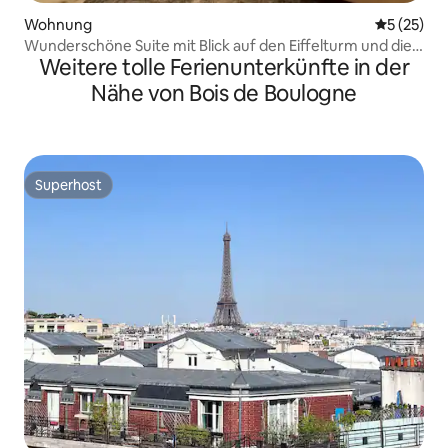
Wohnung
Durchschn
5 (25)
Wunderschöne Suite mit Blick auf den Eiffelturm und die
Weitere tolle Ferienunterkünfte in der
Champs-Élysées, Klimaanlage
Nähe von Bois de Boulogne
Superhost
Superhost