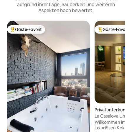
aufgrund ihrer Lage, Sauberkeit und weiteren
Aspekten hoch bewertet.
Gäste-Favorit
Gäste-Favorit
Beliebter Gäste-Favorit.
Beliebter Gäste-F
Privatunterkunft
La Casalova Unter
Großbildschirm
Willkommen im C
luxuriösen Kokon 