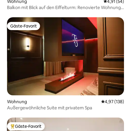
Wohnung
Durchschnitt
4,91 (54)
Balkon mit Blick auf den Eiffelturm: Renovierte Wohnung
mit Klimaanlage
Gäste-Favorit
Gäste-Favorit
Wohnung
Durchschnittl
4,97 (138)
Außergewöhnliche Suite mit privatem Spa
Gäste-Favorit
Beliebter Gäste-Favorit.