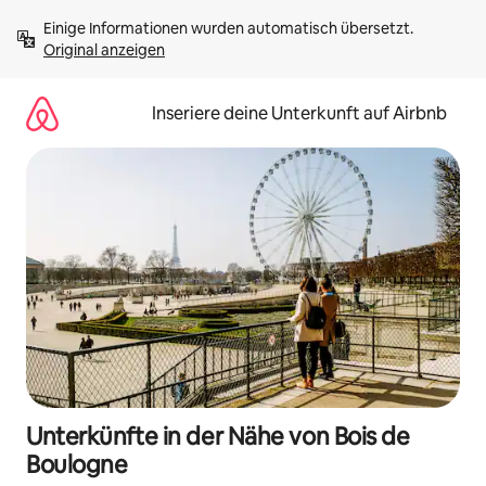
Zu
Einige Informationen wurden automatisch übersetzt. 
Inhalten
Original anzeigen
springen
Inseriere deine Unterkunft auf Airbnb
Unterkünfte in der Nähe von Bois de
Boulogne