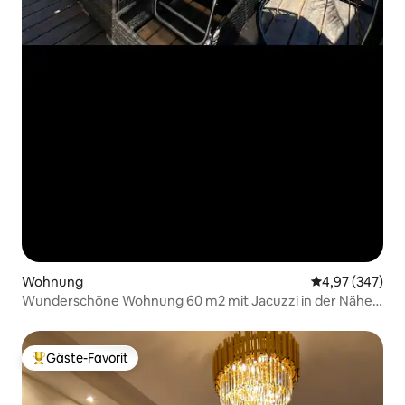
Wohnung
Durchschnittli
4,97 (347)
Wunderschöne Wohnung 60 m2 mit Jacuzzi in der Nähe
von Paris
Gäste-Favorit
Beliebter Gäste-Favorit.