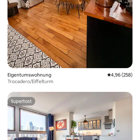
Eigentumswohnung
Durchschnittli
4,96 (258)
Trocadero/Eiffelturm
Superhost
Superhost