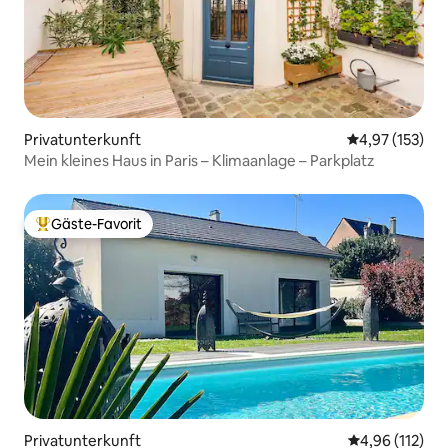
Privatunterkunft
Durchschnittl
4,97 (153)
Mein kleines Haus in Paris – Klimaanlage – Parkplatz
Gäste-Favorit
Beliebter Gäste-Favorit.
Privatunterkunft
Durchschnittl
4,96 (112)