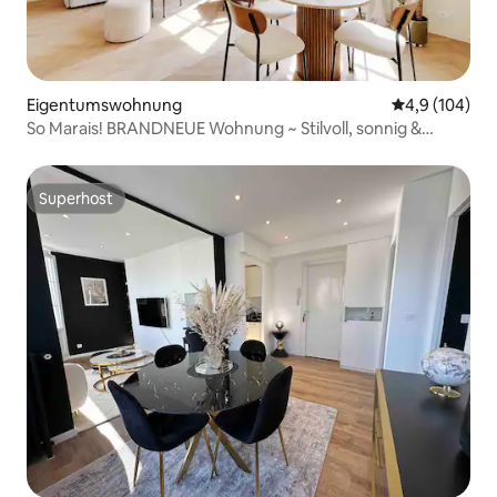
Eigentumswohnung
Durchschnitt
4,9 (104)
So Marais! BRANDNEUE Wohnung ~ Stilvoll, sonnig &
komfortabel
Superhost
Superhost