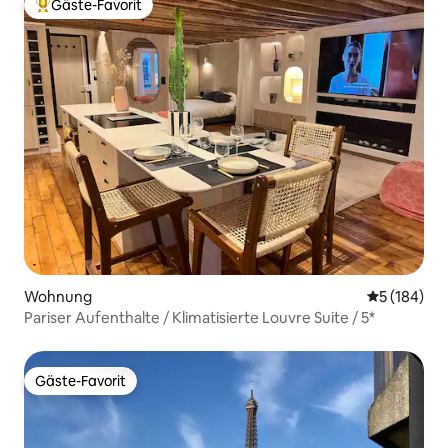
Gäste-Favorit
Beliebter Gäste-Favorit.
Wohnung
Durchschnit
5 (184)
Pariser Aufenthalte / Klimatisierte Louvre Suite / 5*
Gäste-Favorit
Gäste-Favorit