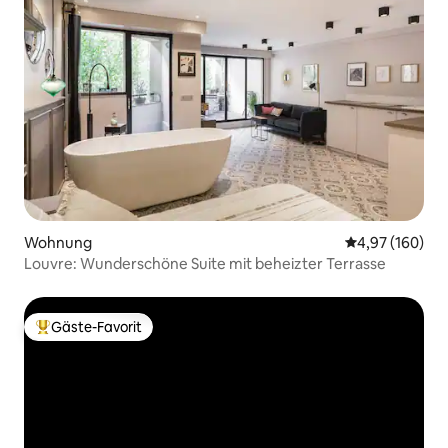
Wohnung
Durchschnittli
4,97 (160)
Louvre: Wunderschöne Suite mit beheizter Terrasse
Gäste-Favorit
Beliebter Gäste-Favorit.