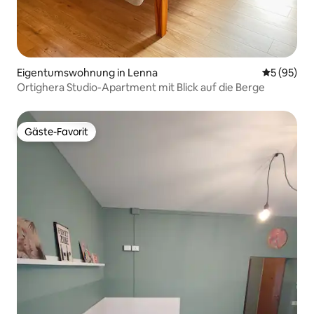
Eigentumswohnung in Lenna
Durchschni
5 (95)
Ortighera Studio-Apartment mit Blick auf die Berge
Gäste-Favorit
Gäste-Favorit