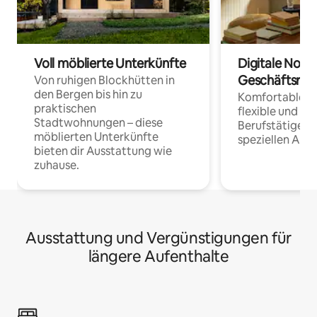
Voll möblierte Unterkünfte
Digitale Noma
Geschäftsrei
Von ruhigen Blockhütten in
den Bergen bis hin zu
Komfortable Un
praktischen
flexible und o
Stadtwohnungen – diese
Berufstätige 
möblierten Unterkünfte
speziellen Arbe
bieten dir Ausstattung wie
zuhause.
Ausstattung und Vergünstigungen für
längere Aufenthalte