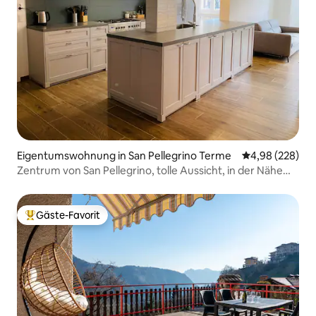
Eigentumswohnung in San Pellegrino Terme
Durchschnittli
4,98 (228)
Zentrum von San Pellegrino, tolle Aussicht, in der Nähe
von Terme
Gäste-Favorit
Beliebter Gäste-Favorit.