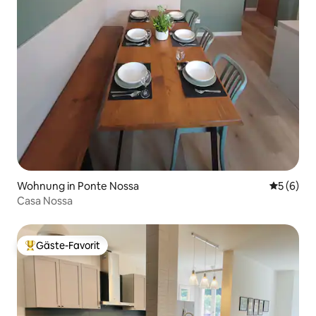
Wohnung in Ponte Nossa
Durchschn
5 (6)
Casa Nossa
Gäste-Favorit
Beliebter Gäste-Favorit.