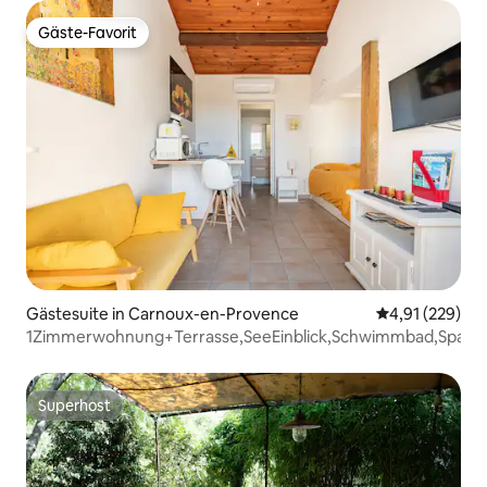
Gäste-Favorit
Gäste-Favorit
Gästesuite in Carnoux-en-Provence
Durchschnittl
4,91 (229)
1Zimmerwohnung+Terrasse,SeeEinblick,Schwimmbad,Spa
Superhost
Superhost