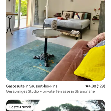
Gästesuite in Sausset-les-Pins
Durchschnittli
4,88 (129)
Geräumiges Studio + private Terrasse in Strandnähe
Gäste-Favorit
Gäste-Favorit