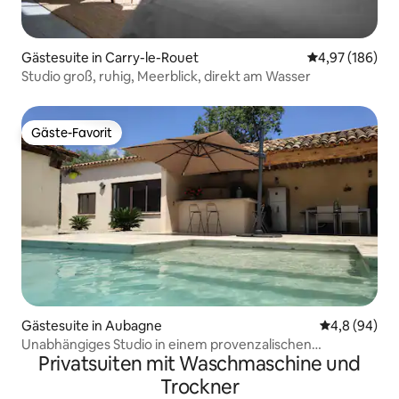
Gästesuite in Carry-le-Rouet
Durchschnittli
4,97 (186)
Studio groß, ruhig, Meerblick, direkt am Wasser
Gäste-Favorit
Gäste-Favorit
Gästesuite in Aubagne
Durchschnitt
4,8 (94)
Unabhängiges Studio in einem provenzalischen
Privatsuiten mit Waschmaschine und
Bauernhaus
Trockner