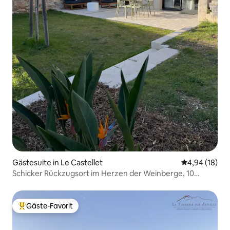
Gästesuite in Le Castellet
Durchschnitt
4,94 (18)
Schicker Rückzugsort im Herzen der Weinberge, 10
Minuten vom Meer entfernt
Gäste-Favorit
Beliebter Gäste-Favorit.