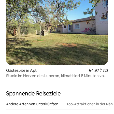
Gästesuite in Apt
Durchschnittl
4,97 (172)
Studio im Herzen des Luberon, klimatisiert 5 Minuten von
der Stadt entfernt
Spannende Reiseziele
Andere Arten von Unterkünften
Top-Attraktionen in der Näh