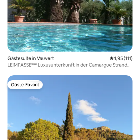
Gästesuite in Vauvert
Durchschnittl
4,95 (111)
LEIMPASSE*** Luxusunterkunft in der Camargue Strand
10 Minuten entfernt
Gäste-Favorit
Gäste-Favorit