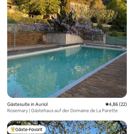
Gästesuite in Auriol
Durchschnittl
4,86 (22)
Rosemary | Gästehaus auf der Domaine de La Parette
Gäste-Favorit
Beliebter Gäste-Favorit.