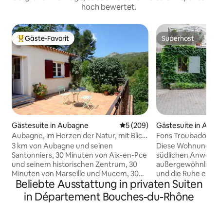
hoch bewertet.
Gäste-Favorit
Superhost
Beliebter Gäste-Favorit.
Superhost
Gästesuite in Aubagne
Durchschnittliche Bewertung
5 (209)
Gästesuite in Aix
ce
Aubagne, im Herzen der Natur, mit Blick
Fons Troubado (
auf Garlaban!
3 km von Aubagne und seinen
Diese Wohnung in
Santonniers, 30 Minuten von Aix-en-Pce
südlichen Anwesen 
und seinem historischen Zentrum, 30
außergewöhnlichen
Minuten von Marseille und Mucem, 30
und die Ruhe eine
Beliebte Ausstattung in privaten Suiten
Minuten von Cassis und seinen
Gehminuten vom H
Calanques und 20 Minuten von La Ciotat
entfernt; In der 
in Département Bouches-du-Rhône
und den Stränden entfernt, ist unser
mit Bussen alle 10
kleines provenzalisches Haus von 35 m2
lebensmittelgesch