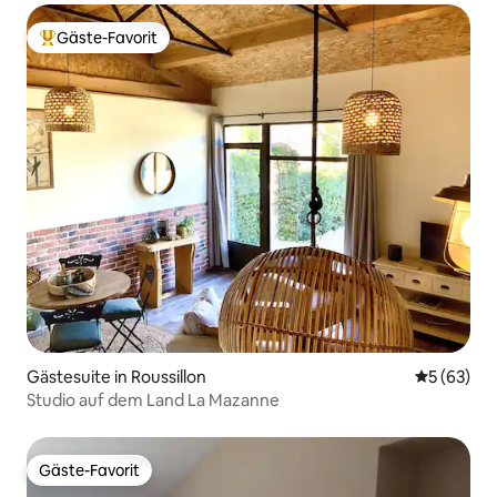
Gäste-Favorit
Beliebter Gäste-Favorit.
Gästesuite in Roussillon
Durchschni
5 (63)
Studio auf dem Land La Mazanne
Gäste-Favorit
Gäste-Favorit