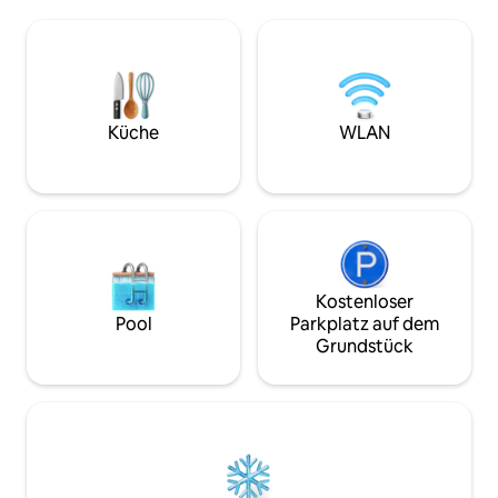
komfortabel und gemütlich, mit seinen
Gehminuten entfe
Parkplätzen, seiner Loggia, seinem
Parkplatz neben 
hübschen schattigen Garten von 1000
überlegenswert , 
m2 und seinem atemberaubenden Blick
Aix sehr hoch.) D
auf die Hügel. Gegenüber der Seite von
vollständig den B
La Font de Mai gelegen, kannst du auch
Reisenden gegenü
alle Wanderwege von Pagnol rund um
ausgestattete Kü
Küche
WLAN
Garlaban entdecken.
Tumbler-Trockner.
fließend Englisch;
Kostenloser
Pool
Parkplatz auf dem
Grundstück