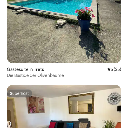
Gästesuite in Trets
Durchschn
5 (25)
Die Bastide der Olivenbäume
Superhost
Superhost