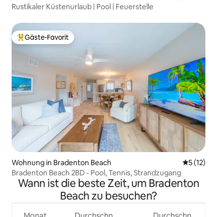
Rustikaler Küstenurlaub | Pool | Feuerstelle
Gäste-Favorit
Beliebter Gäste-Favorit.
Wohnung in Bradenton Beach
Durchschn
5 (12)
Bradenton Beach 2BD - Pool, Tennis, Strandzugang
Wann ist die beste Zeit, um Bradenton
Beach zu besuchen?
Monat
Durchschn.
Durchschn.