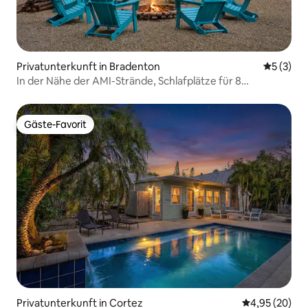
Privatunterkunft in Bradenton
Durchsch
5 (3)
In der Nähe der AMI-Strände, Schlafplätze für 8
Personen, Pool, Spa und Feuerstelle
Gäste-Favorit
Gäste-Favorit
Privatunterkunft in Cortez
Durchschnittl
4,95 (20)