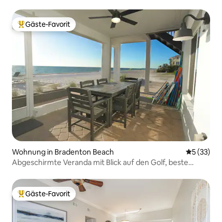
Gäste-Favorit
Beliebter Gäste-Favorit.
Wohnung in Bradenton Beach
Durchschn
5 (33)
Abgeschirmte Veranda mit Blick auf den Golf, beste
Aussicht auf den Sonnenuntergang AMI
Gäste-Favorit
Beliebter Gäste-Favorit.