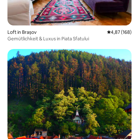
Loft in Brașov
Durchschnittli
4,87 (168)
Gemütlichkeit & Luxus in Piata Sfatului