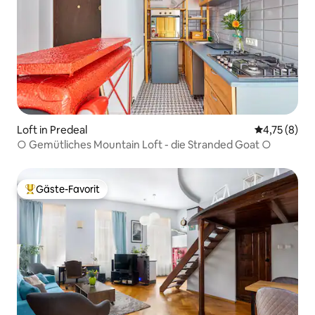
Loft in Predeal
Durchschnit
4,75 (8)
○ Gemütliches Mountain Loft - die Stranded Goat ○
Gäste-Favorit
Beliebter Gäste-Favorit.