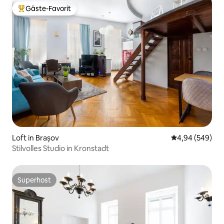
Gäste-Favorit
Beliebter Gäste-Favorit.
Loft in Brașov
Durchschnittli
4,94 (549)
Stilvolles Studio in Kronstadt
Superhost
Superhost