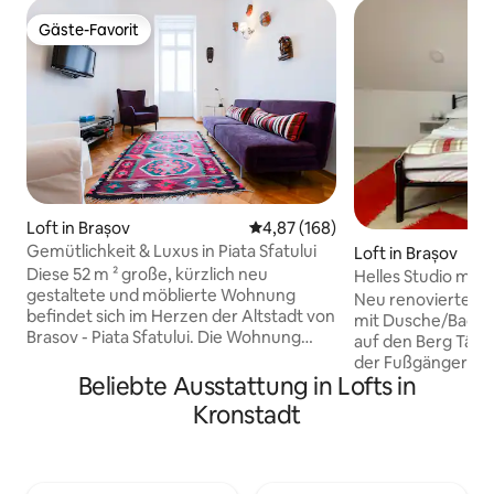
Gäste-Favorit
Gäste-Favorit
Loft in Brașov
Durchschnittliche Bewertung: 4
4,87 (168)
Gemütlichkeit & Luxus in Piata Sfatului
Loft in Brașov
Diese 52 m ² große, kürzlich neu
Helles Studio mit 
gestaltete und möblierte Wohnung
Altstadt von Bras
Neu renoviertes 
befindet sich im Herzen der Altstadt von
mit Dusche/Badezi
Brasov - Piata Sfatului. Die Wohnung
auf den Berg Tâmpa. Das Hotel lie
befindet sich in einem Gebäude aus
der Fußgängerzone
dem Jahr 1890, Casa Mandl, und hat
Beliebte Ausstattung in Lofts in
Gehminuten von d
einen wunderschönen Blick auf den
Schwarzen Kirche 
Kronstadt
Platz, mit der Schwarzen Kirche (Biserica
Bett, Arbeitsbere
Neagra) auf der linken Seite und dem
und/oder Etherne
Konzilshaus (Casa Sfatului) auf der
Zimmer ist etwa 1
rechten Seite. Die Wohnung befindet
Vorteile: Erstklass