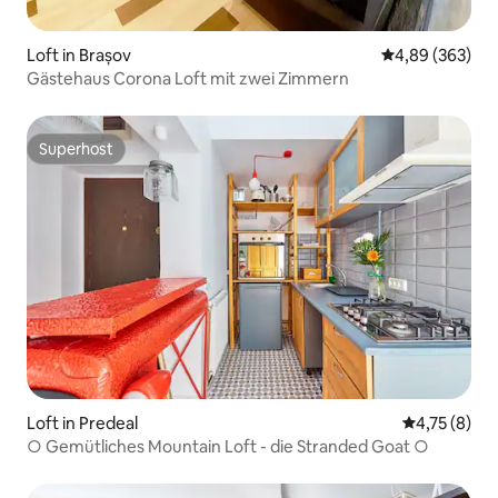
Loft in Brașov
Durchschnittli
4,89 (363)
Gästehaus Corona Loft mit zwei Zimmern
Superhost
Superhost
Loft in Predeal
Durchschnit
4,75 (8)
○ Gemütliches Mountain Loft - die Stranded Goat ○