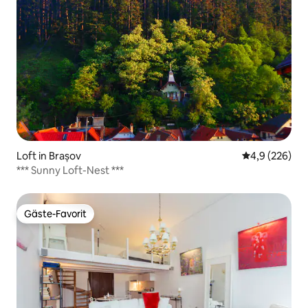
Loft in Brașov
Durchschnittl
4,9 (226)
*** Sunny Loft-Nest ***
Gäste-Favorit
Gäste-Favorit