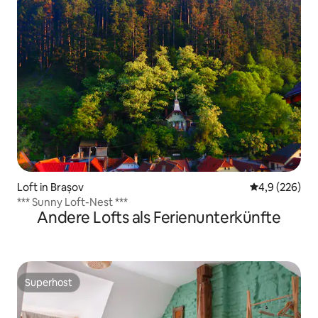
Loft in Brașov
Durchschnittl
4,9 (226)
*** Sunny Loft-Nest ***
Andere Lofts als Ferienunterkünfte
Superhost
Superhost