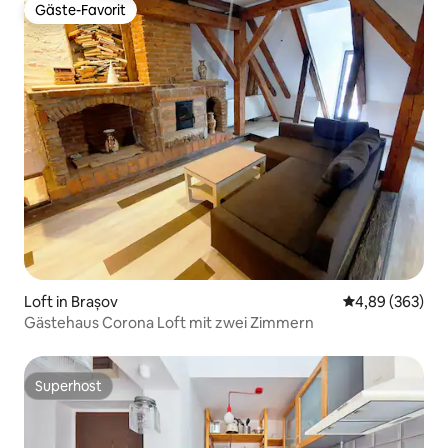
Gäste-Favorit
Gäste-Favorit
Loft in Brașov
Durchschnittli
4,89 (363)
Gästehaus Corona Loft mit zwei Zimmern
Superhost
Superhost