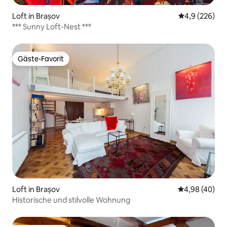
Loft in Brașov
Durchschnittl
4,9 (226)
*** Sunny Loft-Nest ***
Gäste-Favorit
Gäste-Favorit
Loft in Brașov
Durchschnittl
4,98 (40)
Historische und stilvolle Wohnung