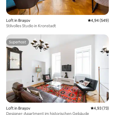
Loft in Brașov
Durchschnittli
4,94 (549)
Stilvolles Studio in Kronstadt
Superhost
Superhost
Loft in Brașov
Durchschnitt
4,93 (73)
Designer-Apartment im historischen Gebäude