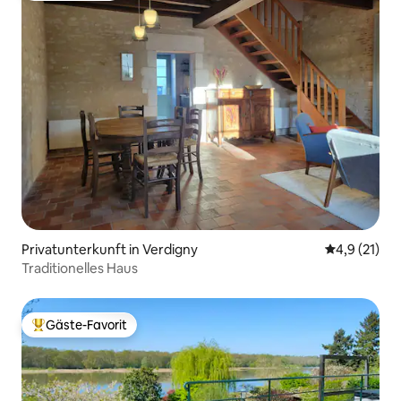
Privatunterkunft in Verdigny
Durchschnit
4,9 (21)
Traditionelles Haus
Gäste-Favorit
Beliebter Gäste-Favorit.