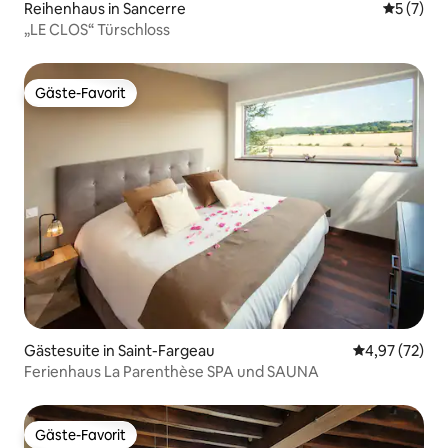
Reihenhaus in Sancerre
Durchsch
5 (7)
„LE CLOS“ Türschloss
Gäste-Favorit
Gäste-Favorit
Gästesuite in Saint-Fargeau
Durchschnitt
4,97 (72)
Ferienhaus La Parenthèse SPA und SAUNA
Gäste-Favorit
Gäste-Favorit