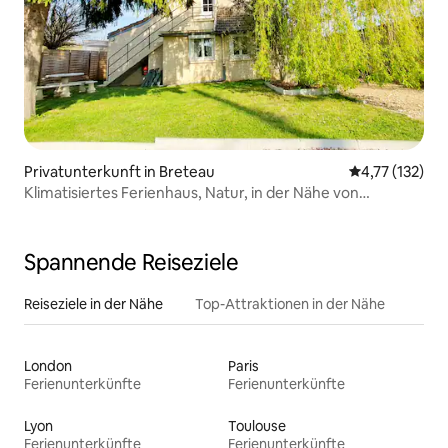
Privatunterkunft in Breteau
Durchschnittl
4,77 (132)
Klimatisiertes Ferienhaus, Natur, in der Nähe von
Guédelon & Briare
Spannende Reiseziele
Reiseziele in der Nähe
Top-Attraktionen in der Nähe
London
Paris
Ferienunterkünfte
Ferienunterkünfte
Lyon
Toulouse
Ferienunterkünfte
Ferienunterkünfte