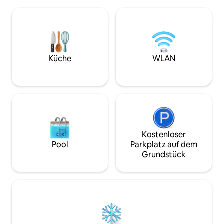
und gemütlich. Dafür gedacht, um dort
bieten. ✨ Balneotherapie für 2 Personen
eine sehr schöne Zeit zu verbringen.
💆 Massageraum 
Studio von 21 m² mit einem hellen
Raum 💃 Poledance
Wohnzimmer mit ausgestatteter Küche,
Gemütliches Zimm
Stehtisch, Schlafbereich, der sich zum
🍽️ Ausgestattete
Badezimmer mit Jet-Dusche öffnet.
Entspannungsbere
Kostenlose Parkplätze vor der
Fernseher 🚿 Mode
Küche
WLAN
Unterkunft mit elektrischen
Speed-WLAN 🔑 Ei
Ladestationen.
Kostenloser
Pool
Parkplatz auf dem
Grundstück