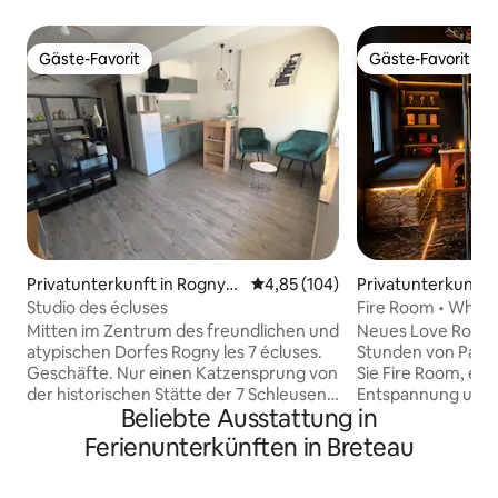
Gäste-Favorit
Gäste-Favorit
Gäste-Favorit
Gäste-Favorit
Privatunterkunft in Rogny-l
Durchschnittliche Bewertung: 4
4,85 (104)
Privatunterkunft 
es-Sept-Écluses
Studio des écluses
Fire Room • Whirl
& BDSM-Raum
Mitten im Zentrum des freundlichen und
Neues Love Room i
atypischen Dorfes Rogny les 7 écluses.
Stunden von Paris entfer
Geschäfte. Nur einen Katzensprung von
Sie Fire Room, ein
der historischen Stätte der 7 Schleusen
Entspannung und 
Beliebte Ausstattung in
entfernt. Zahlreiche Spaziergänge
zweit gewidmet is
entlang des Briare-Kanals zu Fuß oder
Spa, Massagebere
Ferienunterkünften in Breteau
mit dem Fahrrad auf dem Eurovélo 3.
Atmosphäre wurde
Komplett renoviertes Studio, modern
Ihnen ein einzigart