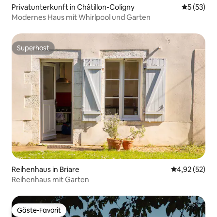
Privatunterkunft in Châtillon-Coligny
Durchschn
5 (53)
Modernes Haus mit Whirlpool und Garten
Superhost
Superhost
Reihenhaus in Briare
Durchschnitt
4,92 (52)
Reihenhaus mit Garten
Gäste-Favorit
Gäste-Favorit