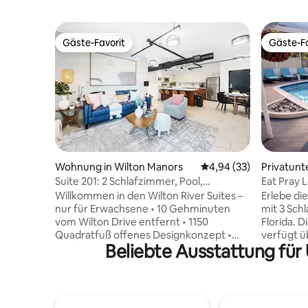
Gäste-Favorit
Gäste-Fa
Gäste-Favorit
Gäste-Fa
Wohnung in Wilton Manors
Durchschnittliche Bew
4,94 (33)
Privatunt
od
Suite 201: 2 Schlafzimmer, Pool,
Eat Pray L
Whirlpool, Fitnessraum + Bars zu Fuß
Willkommen in den Wilton River Suites –
Erlebe di
erreichbar
nur für Erwachsene • 10 Gehminuten
mit 3 Sch
vom Wilton Drive entfernt • 1150
Florida. 
Quadratfuß offenes Designkonzept •
verfügt ü
Beliebte Ausstattung fü
Großes Hauptschlafzimmer mit
großen Es
Kingsize-Bett, eigenem Bad und
Zusammenk
begehbarem Kleiderschrank •
Außenpool
Gästezimmer mit Queensize-Bett, 2.
Diese Unt
Badezimmer mit Dusche/Badewanne •
schöner S