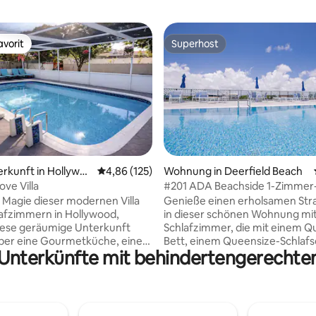
vorit
Superhost
vorit
Superhost
ertung: 4,94 von 5, 33 Bewertungen
erkunft in Hollywo
Durchschnittliche Bewertung: 4,86 von 5, 1
4,86 (125)
Wohnung in Deerfield Beach
ove Villa
#201 ADA Beachside 1-Zimmer
Wohnung mit Pool auf der Dach
e Magie dieser modernen Villa
Genieße einen erholsamen Str
lafzimmern in Hollywood,
in dieser schönen Wohnung mi
Diese geräumige Unterkunft
Schlafzimmer, die mit einem Q
ber eine Gourmetküche, einen
Bett, einem Queensize-Schlafs
r Unterkünfte mit behindertengerechte
sbereich, der perfekt für
Zugang zu unserem atembera
ünfte ist, und einen privaten
endlosen Pool auf der Dachter
 für ultimative Entspannung.
ausgestattet ist und nur einen
erkunft liegt in der Nähe
Strand entfernt liegt! Die Unte
trände und lokaler
befindet sich im Herzen von De