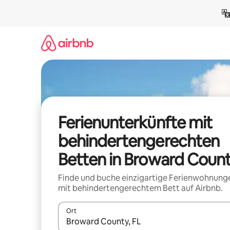
Zu
Inhalten
springen
Ferienunterkünfte mit
behindertengerechten
Betten in Broward Coun
Finde und buche einzigartige Ferienwohnung
mit behindertengerechtem Bett auf Airbnb.
Ort
Wenn Ergebnisse verfügbar sind, navigiere mit d