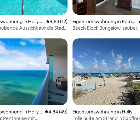
rtung: 4,68 von 5, 114 Bewertungen
swohnung in Hollyw
Durchschnittliche Bewertung: 4,83 von 5, 
4,83 (12)
Eigentumswohnung in Pomp
ano Beach
bende Aussicht auf die Stadt
Beach Block Bungalow, sauber, 
yde Beach House
und gemütlich. A1
ewertung: 4,7 von 5, 61 Bewertungen
swohnung in Holly
Durchschnittliche Bewertung: 4,84 von 5, 
4,84 (49)
Eigentumswohnung in Hollyw
ood
s Penthouse mit
Tolle Suite am Strand in Südflor
ubendem Meerblick