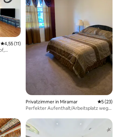
34 Bewertungen
Durchschnittliche Bewertung: 4,55 von 5, 11 Bewertungen
4,55 (11)
of,
Privatzimmer in Miramar
Durchschnittliche
5 (23)
Perfekter Aufenthalt/Arbeitsplatz weg
von zu Hause