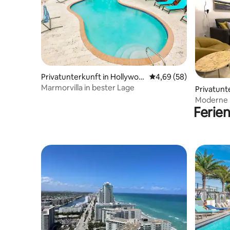
Privatunterkunft in Hollywoo
Durchschnittliche Bew
4,69 (58)
d
Marmorvilla in bester Lage
Privatunt
le
Moderne 
Ferie
wenige Sc
Lauderdal