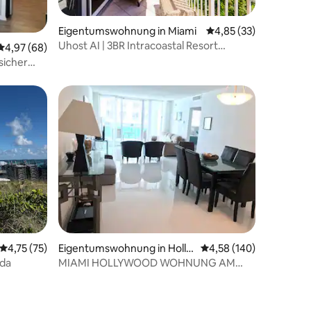
Eigentumswohnung in Miami
Durchschnittliche Be
4,85 (33)
Uhost AI | 3BR Intracoastal Resort
12 Bewertungen
Durchschnittliche Bewertung: 4,97 von 5, 68 Bewertungen
4,97 (68)
Wohnung
sicher
49 Bewertungen
Durchschnittliche Bewertung: 4,75 von 5, 75 Bewertungen
4,75 (75)
Eigentumswohnung in Holly
Durchschnittliche Bew
4,58 (140)
wood
ida
MIAMI HOLLYWOOD WOHNUNG AM
STRAND APT BEACH