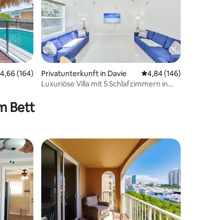
urchschnittliche Bewertung: 4,66 von 5, 164 Bewertungen
4,66 (164)
Privatunterkunft in Davie
Durchschnittliche Bew
4,84 (146)
Luxuriöse Villa mit 5 Schlafzimmern in
 8 Bewertungen
der Nähe des Hard Rock Casinos
m Bett