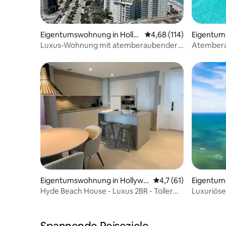
Eigentumswohnung in Holly
Durchschnittliche Bewe
4,68 (114)
Eigentum
wood
ood
Luxus-Wohnung mit atemberaubender
Atemberau
Aussicht von rent4us
im 1BR H
Eigentumswohnung in Hollywo
Durchschnittliche B
4,7 (61)
Eigentum
od
wood
Hyde Beach House - Luxus 2BR - Toller
Luxuriöse
Meerblick
atembera