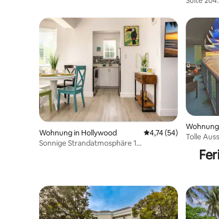
Suite 204
Parkplatz
Pool/Whir
Wohnung 
Wohnung in Hollywood
Durchschnittliche Bew
4,74 (54)
Tolle Aus
Sonnige Strandatmosphäre 1
Resort v
Fer
Schlafzimmer + Grundausstattung