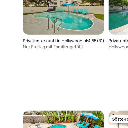
Privatunterkunft in Hollywood
Durchschnittliche Be
4,55 (31)
Privatunt
d
Nur Freitag mit Familiengefühl
Hollywood
moderne S
Gäste-Fa
Gäste-Fa