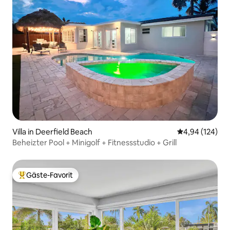
Villa in Deerfield Beach
Durchschnittli
4,94 (124)
Beheizter Pool + Minigolf + Fitnessstudio + Grill
Gäste-Favorit
Beliebter Gäste-Favorit.