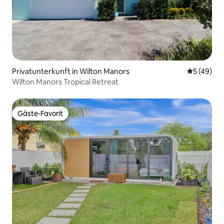
Privatunterkunft in Wilton Manors
Durchschni
5 (49)
Wilton Manors Tropical Retreat
Gäste-Favorit
Gäste-Favorit