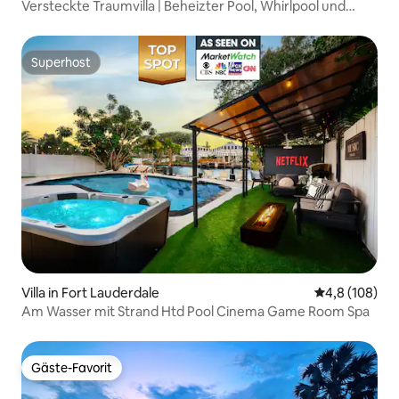
Versteckte Traumvilla | Beheizter Pool, Whirlpool und
Tikihut
Superhost
Superhost
Villa in Fort Lauderdale
Durchschnitt
4,8 (108)
Am Wasser mit Strand Htd Pool Cinema Game Room Spa
Gäste-Favorit
Gäste-Favorit