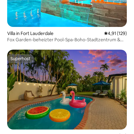
Villa in Fort Lauderdale
Durchschnittl
4,91 (129)
Fox Garden-beheizter Pool-Spa-Boho-Stadtzentrum &
Strand
Superhost
Superhost