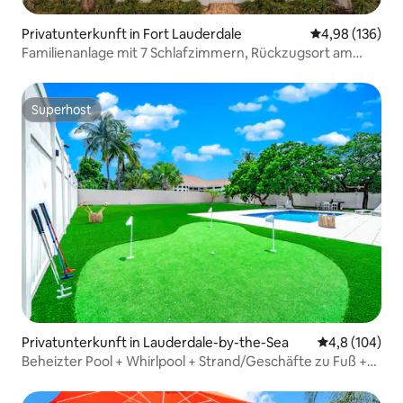
Privatunterkunft in Fort Lauderdale
Durchschnittli
4,98 (136)
Familienanlage mit 7 Schlafzimmern, Rückzugsort am
Wasser•Pool•Spa
Superhost
Superhost
Privatunterkunft in Lauderdale-by-the-Sea
Durchschnitt
4,8 (104)
Beheizter Pool + Whirlpool + Strand/Geschäfte zu Fuß +
Minigolf!