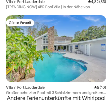
Villa in Fort Lauderdale
Durchschnittl
4,82 (83)
[TRENDlNG NOW] 4BR Pool Villa | In der Nähe von
Strand+Spielhallen
Gäste-Favorit
Gäste-Favorit
Villa in Fort Lauderdale
Durchschn
5 (10)
Großer beheizter Pool mit 3 Schlafzimmern und großem
Andere Ferienunterkünfte mit Whirlpool
Hof