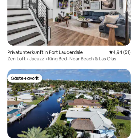
Privatunterkunft in Fort Lauderdale
Durchschnitt
4,94 (51)
Zen Loft • Jacuzzi+King Bed–Near Beach & Las Olas
Gäste-Favorit
Gäste-Favorit