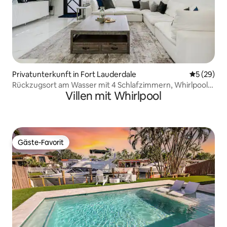
Privatunterkunft in Fort Lauderdale
Durchschni
5 (29)
Rückzugsort am Wasser mit 4 Schlafzimmern, Whirlpool,
Villen mit Whirlpool
Dock und Außenbar
Gäste-Favorit
Gäste-Favorit