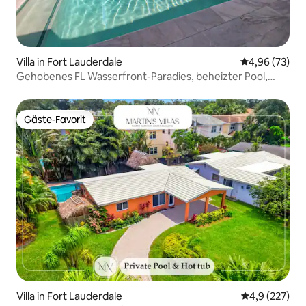
Villa in Fort Lauderdale
Durchschnittl
4,96 (73)
Gehobenes FL Wasserfront-Paradies, beheizter Pool,
Whirlpool
Gäste-Favorit
Gäste-Favorit
Villa in Fort Lauderdale
Durchschnitt
4,9 (227)