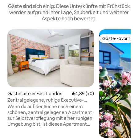
Gäste sind sich einig: Diese Unterkünfte mit Frühstück
werden aufgrund ihrer Lage, Sauberkeit und weiterer
Aspekte hoch bewertet.
Gäste-Favorit
Gäste-Favorit
Gästesuite in East London
Durchschnittliche Bewertung: 
4,89 (70)
Zentral gelegene, ruhige Executive-
Suite.
Wenn du auf der Suche nach einem
schönen, zentral gelegenen Apartment
zur Selbstverpflegung mit einer ruhigen
Umgebung bist, ist dieses Apartment
genau das Richtige für dich. Diese
brandneue Executive Suite befindet sich