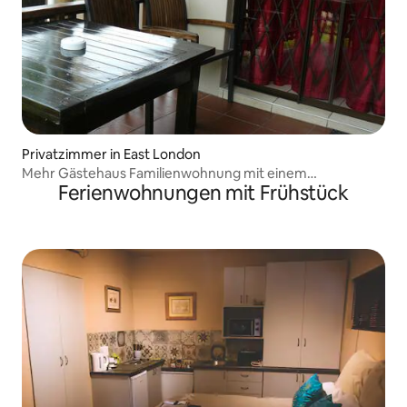
Privatzimmer in East London
Mehr Gästehaus Familienwohnung mit einem
Ferienwohnungen mit Frühstück
Schlafzimmer ansehen