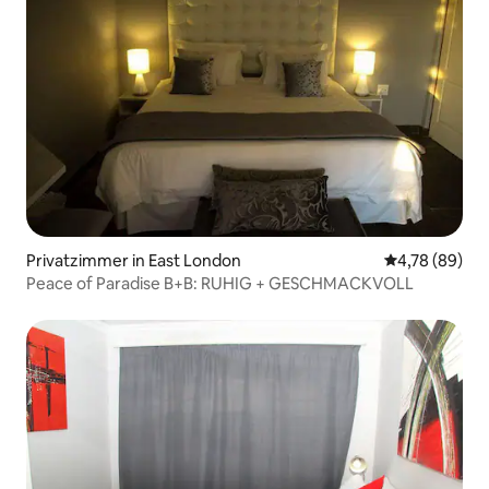
Privatzimmer in East London
Durchschnittl
4,78 (89)
Peace of Paradise B+B: RUHIG + GESCHMACKVOLL