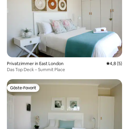
Privatzimmer in East London
Durchschni
4,8 (5)
Das Top Deck – Summit Place
Gäste-Favorit
Gäste-Favorit