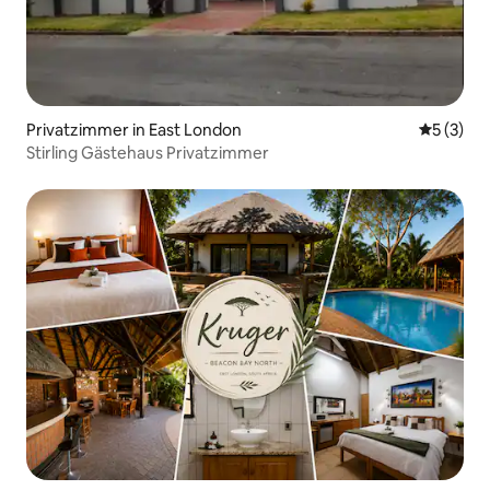
Privatzimmer in East London
Durchsch
5 (3)
Stirling Gästehaus Privatzimmer