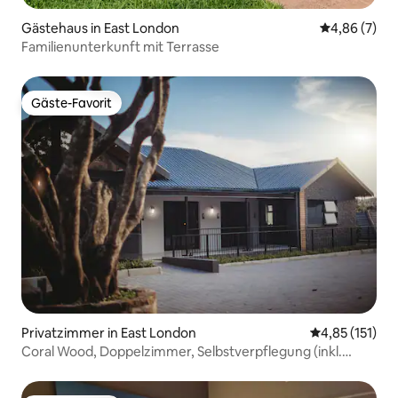
Gästehaus in East London
Durchschnitt
4,86 (7)
Familienunterkunft mit Terrasse
Gäste-Favorit
Gäste-Favorit
Privatzimmer in East London
Durchschnittl
4,85 (151)
Coral Wood, Doppelzimmer, Selbstverpflegung (inkl.
Frühstück)