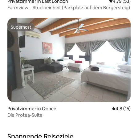
Privatzimmer in East London
Durchschnitt
4,79 (53)
Farmview – Studioeinheit (Parkplatz auf dem Bürgersteig)
Superhost
Superhost
Privatzimmer in Qonce
Durchschnit
4,8 (15)
Die Protea-Suite
Spannende Reiseziele