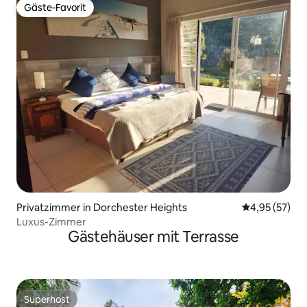
Gäste-Favorit
Gäste-Favorit
Privatzimmer in Dorchester Heights
Durchschnitt
4,95 (57)
Luxus-Zimmer
Gästehäuser mit Terrasse
Superhost
Superhost