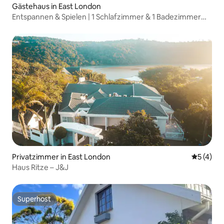
Gästehaus in East London
Entspannen & Spielen | 1 Schlafzimmer & 1 Badezimmer
mit Frühstück | Flughafennähe
Privatzimmer in East London
Durchsch
5 (4)
Haus Ritze – J&J
Superhost
Superhost