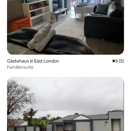
Gästehaus in East London
Durchsch
5 (5)
Familiensuite