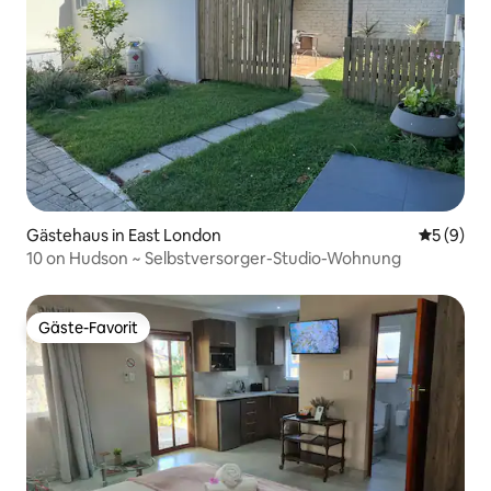
Gästehaus in East London
Durchschn
5 (9)
10 on Hudson ~ Selbstversorger-Studio-Wohnung
Gäste-Favorit
Gäste-Favorit