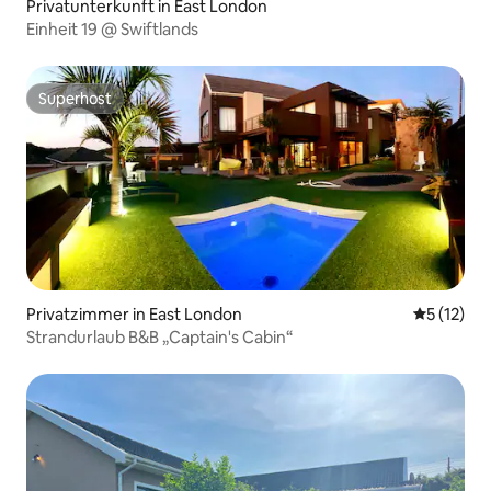
Privatunterkunft in East London
Einheit 19 @ Swiftlands
Superhost
Superhost
Privatzimmer in East London
Durchschn
5 (12)
Strandurlaub B&B „Captain's Cabin“