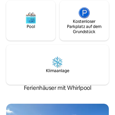
Platz für 6 Gäste. Sollten 2 weitere
benötigt werden, können wir dem
vierten Zimmer ein zusätzliches
Queensize-Bett hinzufügen.
Kostenloser
Pool
Parkplatz auf dem
Grundstück
Klimaanlage
Ferienhäuser mit Whirlpool