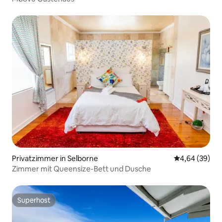
Privatzimmer in Selborne
Durchschnittl
4,64 (39)
Zimmer mit Queensize-Bett und Dusche
Superhost
Superhost