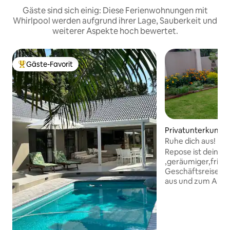
Gäste sind sich einig: Diese Ferienwohnungen mit
Whirlpool werden aufgrund ihrer Lage, Sauberkeit und
weiterer Aspekte hoch bewertet.
Gäste-Favorit
Beliebter Gäste-Favorit.
Privatunterkunft 
Ruhe dich aus!
Repose ist dein be
,geräumiger,fried
Geschäftsreisen,A
aus und zum Aufl
Repose haben 4 Sch
acht(8) Gäste. Geeignet für
Geschäftsreisen, 
individuelle Rückzu
mit vier Schlafzi