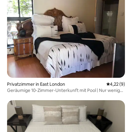
Privatzimmer in East London
Durchschnit
4,22 (9)
Geräumige 10-Zimmer-Unterkunft mit Pool | Nur wenige
Schritte vom Strand entfernt | 20 Schlafplätze