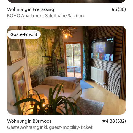
Wohnung in Freilassing
Durchschni
5 (36)
BOHO Apartment Soleil nähe Salzburg
Gäste-Favorit
Gäste-Favorit
Wohnung in Bürmoos
Durchschnittli
4,88 (532)
Gästewohnung inkl. guest-mobility-ticket