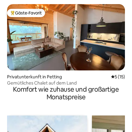
Gäste-Favorit
Beliebter Gäste-Favorit.
Privatunterkunft in Petting
Durchschn
5 (15)
Gemütliches Chalet auf dem Land
Komfort wie zuhause und großartige
Monatspreise