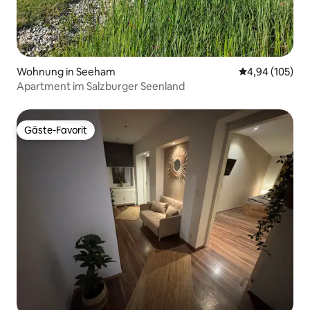
Wohnung in Seeham
Durchschnittli
4,94 (105)
Apartment im Salzburger Seenland
Gäste-Favorit
Gäste-Favorit