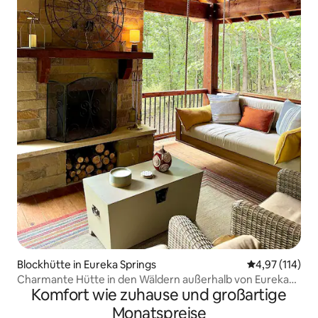
Blockhütte in Eureka Springs
Durchschnittl
4,97 (114)
Charmante Hütte in den Wäldern außerhalb von Eureka
Komfort wie zuhause und großartige
Springs
Monatspreise