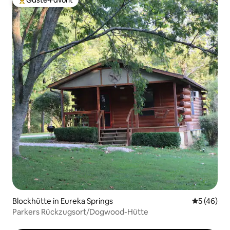
Gäste-Favorit
Beliebter Gäste-Favorit.
Blockhütte in Eureka Springs
Durchschni
5 (46)
Parkers Rückzugsort/Dogwood-Hütte