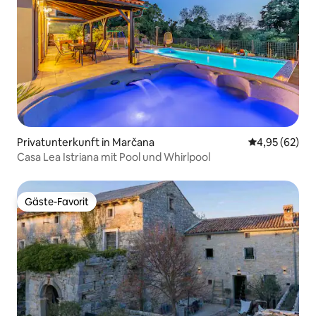
Privatunterkunft in Marčana
Durchschnittl
4,95 (62)
Casa Lea Istriana mit Pool und Whirlpool
Gäste-Favorit
Gäste-Favorit