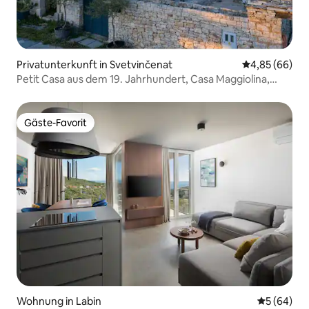
Privatunterkunft in Svetvinčenat
Durchschnittl
4,85 (66)
Petit Casa aus dem 19. Jahrhundert, Casa Maggiolina,
Istrien
Gäste-Favorit
Gäste-Favorit
Wohnung in Labin
Durchschni
5 (64)