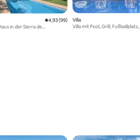
ertung: 4,96 von 5, 47 Bewertungen
Villa
Durchschnittliche Bewertung: 4,93 von 5, 
4,93 (99)
Villa mit Pool, Grill, Fußballplatz
aus in der Sierra de
na