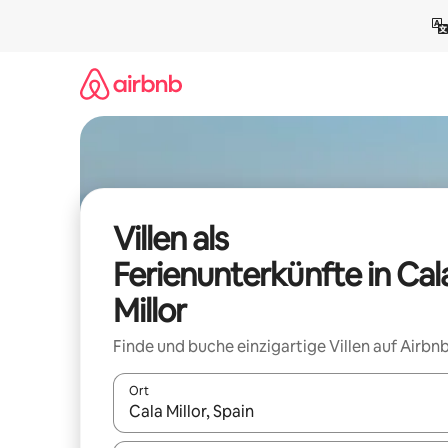
Zu
Inhalten
springen
Villen als
Ferienunterkünfte in Cal
Millor
Finde und buche einzigartige Villen auf Airbnb
Ort
Wenn Ergebnisse verfügbar sind, navigiere mit d