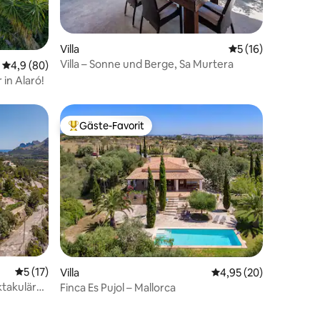
96 Bewertungen
Villa
Durchschnittliche
5 (16)
Villa – Sonne und Berge, Sa Murtera
Durchschnittliche Bewertung: 4,9 von 5, 80 Bewertungen
4,9 (80)
in Alaró!
Gäste-Favorit
Beliebter Gäste-Favorit.
12 Bewertungen
Durchschnittliche Bewertung: 5 von 5, 17 Bewertungen
5 (17)
Villa
Durchschnittliche Be
4,95 (20)
ktakulärer
Finca Es Pujol – Mallorca