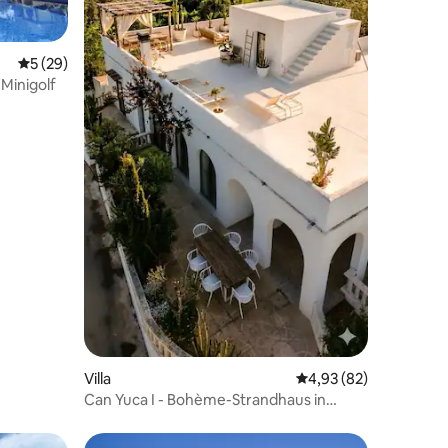
Durchschnittliche Bewertung: 5 von 5, 29 Bewertungen
5 (29)
99 Bewertungen
, Minigolf
Villa
Durchschnittliche Be
4,93 (82)
Can Yuca I - Bohème-Strandhaus in
s'Amarador