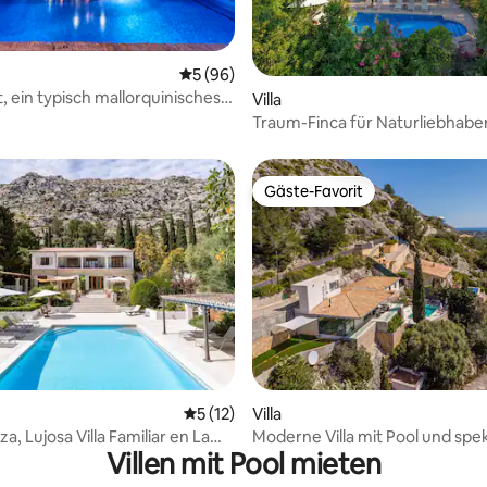
wertung: 4,67 von 5, 3 Bewertungen
Durchschnittliche Bewertung: 5 von 5, 
5 (96)
, ein typisch mallorquinisches
Villa
Traum-Finca für Naturliebhaber 
Gäste-Favorit
Gäste-Favorit
ertung: 4,94 von 5, 18 Bewertungen
Durchschnittliche Bewertung: 5 von 5, 
5 (12)
Villa
za, Lujosa Villa Familiar en La
Moderne Villa mit Pool und spe
Villen mit Pool mieten
Aussicht