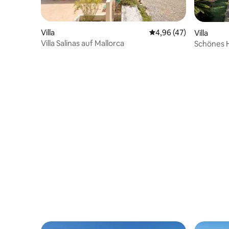
Villa
Durchschnittliche Bew
4,96 (47)
Villa
Villa Salinas auf Mallorca
Schönes H
Tramonta