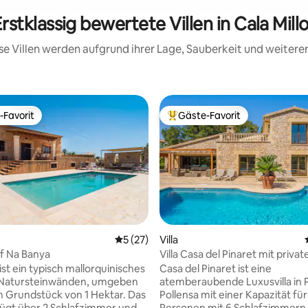
rstklassig bewertete Villen in Cala Mill
iese Villen werden aufgrund ihrer Lage, Sauberkeit und weiter
-Favorit
Gäste-Favorit
r Gäste-Favorit.
Beliebter Gäste-Favorit.
ertung: 4,91 von 5, 54 Bewertungen
Durchschnittliche Bewertung: 5 von 5, 
5 (27)
Villa
f Na Banya
Villa Casa del Pinaret mit priva
Swimmingpool.
ist ein typisch mallorquinisches
Casa del Pinaret ist eine
 Natursteinwänden, umgeben
atemberaubende Luxusvilla in 
Grundstück von 1 Hektar. Das
Pollensa mit einer Kapazität für
ügt über 2 Schlafzimmer und 1
Personen mit 6 Schlafzimmern,