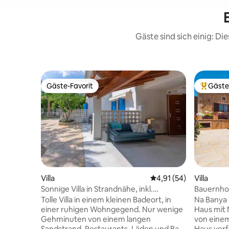
E
Gäste sind sich einig: D
Gäste-Favorit
Gäste
Gäste-Favorit
Beliebte
Villa
Durchschnittliche Bew
4,91 (54)
Villa
Sonnige Villa in Strandnähe, inkl.
Bauernho
Flughafentransfer
Tolle Villa in einem kleinen Badeort, in
Na Banya 
einer ruhigen Wohngegend. Nur wenige
Haus mit
Gehminuten von einem langen
von einem 
Sandstrand, Restaurants, Läden und Bars
Haus verf