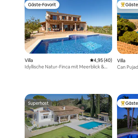
Gäste-Favorit
Gäste
Gäste-Favorit
Beliebte
Villa
Durchschnittliche Bew
4,95 (40)
Villa
Idyllische Natur-Finca mit Meerblick &
Can Pujad
Pool
Cala d´or
Superhost
Gäste
Superhost
Beliebte