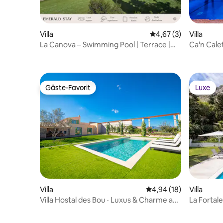
Villa
Durchschnittliche Be
4,67 (3)
Villa
La Canova – Swimming Pool | Terrace |
Ca'n Calet
Mallorca
Anwesen
Gäste-Favorit
Luxe
Gäste-Favorit
Luxe
Villa
Durchschnittliche Bew
4,94 (18)
Villa
Villa Hostal des Bou · Luxus & Charme auf
La Fortale
Mallorca
Font