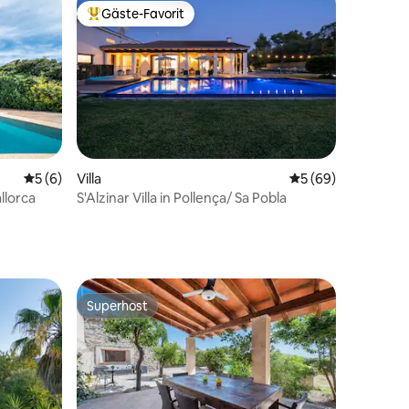
Gäste-Favorit
Beliebter Gäste-Favorit.
Durchschnittliche Bewertung: 5 von 5, 6 Bewertungen
5 (6)
Villa
Durchschnittliche
5 (69)
68 Bewertungen
llorca
S'Alzinar Villa in Pollença/ Sa Pobla
Superhost
Superhost