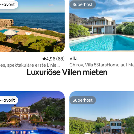
-Favorit
Superhost
r Gäste-Favorit.
Superhost
ertung: 4,95 von 5, 40 Bewertungen
Villa
Durchschnittliche Bewertung: 4,96 von 5, 
4,96 (68)
Chiroy, Villa 5StarsHome auf Ma
es, spektakuläre erste Linie
Luxuriöse Villen mieten
.
-Favorit
Superhost
r Gäste-Favorit.
Superhost