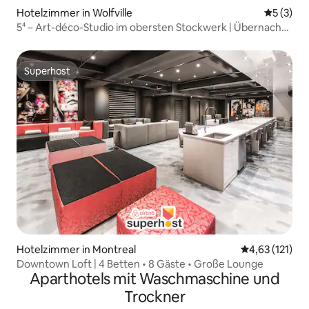
Hotelzimmer in Wolfville
Durchsch
5 (3)
5⁴ – Art-déco-Studio im obersten Stockwerk | Übernachte
in der Innenstadt
Superhost
Superhost
Hotelzimmer in Montreal
Durchschnittl
4,63 (121)
Downtown Loft | 4 Betten • 8 Gäste • Große Lounge
Aparthotels mit Waschmaschine und
Trockner