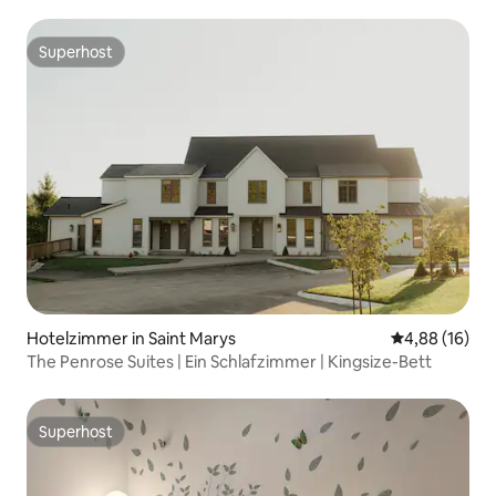
Superhost
Superhost
Hotelzimmer in Saint Marys
Durchschnitt
4,88 (16)
The Penrose Suites | Ein Schlafzimmer | Kingsize-Bett
Superhost
Superhost