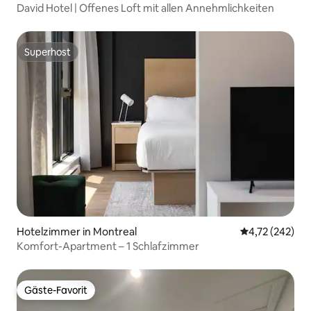
David Hotel | Offenes Loft mit allen Annehmlichkeiten
Superhost
Superhost
Hotelzimmer in Montreal
Durchschnittl
4,72 (242)
Komfort-Apartment – 1 Schlafzimmer
Gäste-Favorit
Gäste-Favorit