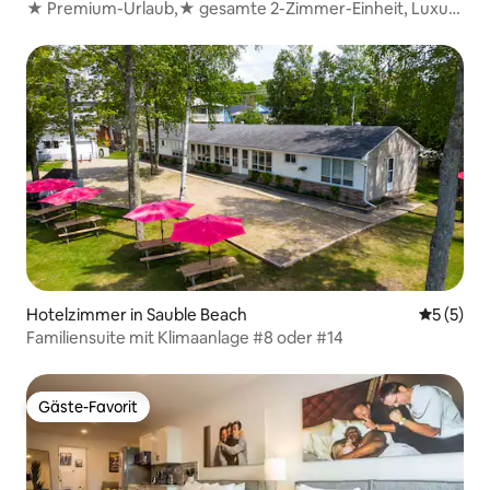
★ Premium-Urlaub,★ gesamte 2-Zimmer-Einheit, Luxus-
Resort
Hotelzimmer in Sauble Beach
Durchsch
5 (5)
Familiensuite mit Klimaanlage #8 oder #14
Gäste-Favorit
Gäste-Favorit