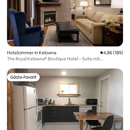
Hotelzimmer in Kelowna
Durchschnittli
4,86 (189)
The Royal Kelowna® Boutique Hotel – Suite mit
1 Schlafzimmer
Gäste-Favorit
Gäste-Favorit