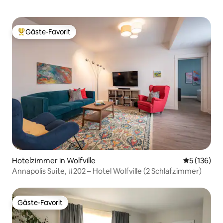
Gäste-Favorit
Beliebter Gäste-Favorit.
Hotelzimmer in Wolfville
Durchschni
5 (136)
Annapolis Suite, #202 – Hotel Wolfville (2 Schlafzimmer)
Gäste-Favorit
Gäste-Favorit