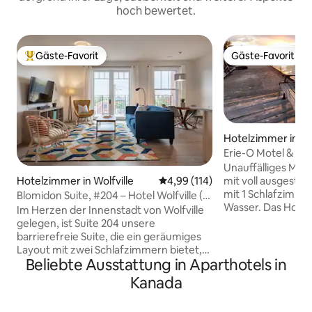
hoch bewertet.
Gäste-Favorit
Gäste-Favorit
Beliebter Gäste-Favorit.
Gäste-Favorit
Hotelzimmer in Er
Erie-O Motel & Ma
Bay
Unauffälliges Mot
mit voll ausgesta
Hotelzimmer in Wolfville
Durchschnittliche Bewertung: 4
4,99 (114)
mit 1 Schlafzimm
Blomidon Suite, #204 – Hotel Wolfville (2
Wasser. Das Hotel
Schlafzimmer)
Im Herzen der Innenstadt von Wolfville
Erieau, an der Ro
gelegen, ist Suite 204 unsere
Schritte von eine
barrierefreie Suite, die ein geräumiges
Restaurants, LCB
Layout mit zwei Schlafzimmern bietet,
Gemischtwarenlad
Beliebte Ausstattung in Aparthotels in
das sich perfekt für eine Gruppe oder
gutes Angeln, So
zwei Paare eignet. Mit einem Balkon und
Kanada
Grillen, Lagerfeu
Blick auf das Kap Blomidon kannst du
direkt an unserer
nichts falsch machen. Diese Suite