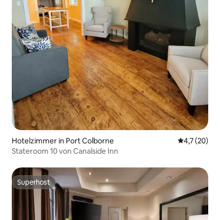
Hotelzimmer in Port Colborne
Durchschnit
4,7 (20)
Stateroom 10 von Canalside Inn
Superhost
Superhost