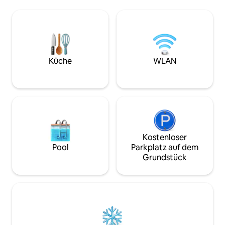
sind im Herzen von
verfügt über einzigartige
Unterhaltung, sa
Barrierefreiheit und das Gebäude
geräumigen Zimme
verfügt über einen Aufzug für
Schritte von allem
zusätzlichen Komfort und Leichtigkeit
zu bieten hat. Las
während deines Aufenthalts. Mit einer
beherbergen, dam
voll ausgestatteten Küche,
und deinen Urlaub
Regenduschkopf, 55-Zoll-Smart-TV,
Küche
WLAN
komfortablen Möbeln, Waschmaschine
& Trockner, großen Fenstern, du
wünschst dir, du hättest nie gehen
müssen!
Kostenloser
Pool
Parkplatz auf dem
Grundstück