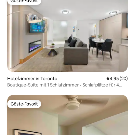
Gäste-Favorit
Gäste-Favorit
Hotelzimmer in Toronto
Durchschnittl
4,95 (20)
Boutique-Suite mit 1 Schlafzimmer • Schlafplätze für 4
Personen • Kostenlose Parkplätze
Gäste-Favorit
Gäste-Favorit