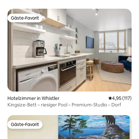
Gäste-Favorit
Gäste-Favorit
Hotelzimmer in Whistler
Durchschnittl
4,95 (117)
Kingsize-Bett – riesiger Pool – Premium-Studio – Dorf
Gäste-Favorit
Gäste-Favorit