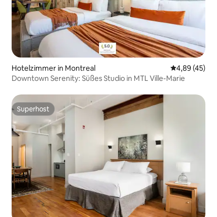
Hotelzimmer in Montreal
Durchschnittl
4,89 (45)
Downtown Serenity: Süßes Studio in MTL Ville-Marie
Superhost
Superhost