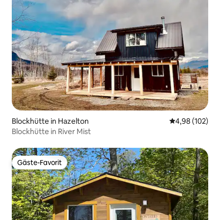
Blockhütte in Hazelton
Durchschnittli
4,98 (102)
Blockhütte in River Mist
Gäste-Favorit
Gäste-Favorit