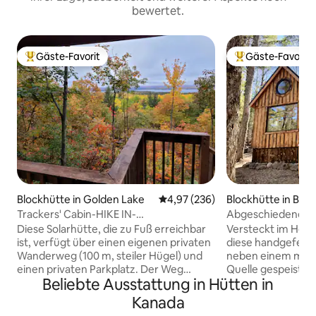
bewertet.
Gäste-Favorit
Gäste-Favorit
Beliebter Gäste-Favorit.
Beliebter Gäste-F
Blockhütte in Golden Lake
Durchschnittliche Bewertung: 4
4,97 (236)
Blockhütte in Bra
Trackers' Cabin-HIKE IN-
Abgeschiedener R
Haustierfreundlich-Keine Nachbarn
Atkins Hideaway
Diese Solarhütte, die zu Fuß erreichbar
Versteckt im Herz
ist, verfügt über einen eigenen privaten
diese handgefert
Wanderweg (100 m, steiler Hügel) und
neben einem maler
einen privaten Parkplatz. Der Weg
Quelle gespeiste
Beliebte Ausstattung in Hütten in
schlängelt sich hinauf zu deinem
Hektar privatem W
privaten Aussichtspunkt mit Blick auf
Minuten von Brace
Kanada
den Golden Lake. Du wirst dich an
ruhige Leben am S