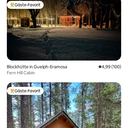
Gäste-Favorit
Beliebter Gäste-Favorit.
Blockhütte in Guelph-Eramosa
Durchschnittli
4,99 (100)
Fern Hill Cabin
Gäste-Favorit
Beliebter Gäste-Favorit.