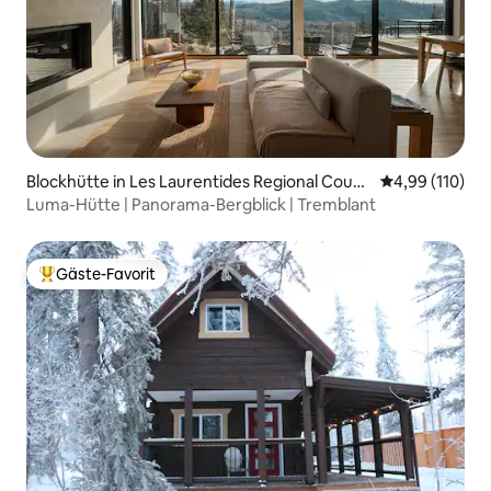
Blockhütte in Les Laurentides Regional Count
Durchschnittl
4,99 (110)
y Municipality
Luma-Hütte | Panorama-Bergblick | Tremblant
Gäste-Favorit
Beliebter Gäste-Favorit.