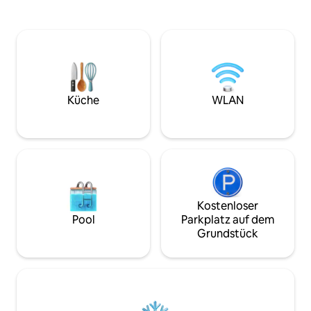
diesem gemütlichen Ort, umgeben von
Schönheit, währen
einem gemischten Eichenwald,
Annehmlichkeiten 
versteckt auf den Felsformationen des
Geschäften und Re
Kanadischen Schildes fühlen. Inbegriffen
Genieße Entspann
sind ein Propan-Kamin, ein Queensize-
Dock, gemütliche
Etagenbett, ein Grill, eine überdachte
Außenfeuer. Ein T
Terrasse, ein Picknicktisch und eine
Provincial Park ist
Feuerstelle. DU MÖCHTEST KEINE
Abenteuer inbegri
Küche
WLAN
KÜHLBOX EINEN HÜGEL
erforderlich). Ko
HINAUFTRANSPORTIEREN? Auf unserer
tanke Energie und
Website findest du Pakete: Ausrüstung,
Bettwäsche und/oder Hütten für Paare.
Kostenloser
Pool
Parkplatz auf dem
Grundstück