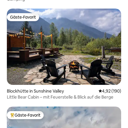
Gäste-Favorit
Gäste-Favorit
Blockhütte in Sunshine Valley
Durchschnittli
4,92 (190)
Little Bear Cabin – mit Feuerstelle & Blick auf die Berge
Gäste-Favorit
Beliebter Gäste-Favorit.