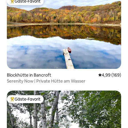
Gäste-Favorit
Beliebter Gäste-Favorit.
Blockhütte in Bancroft
Durchschnittli
4,99 (169)
Serenity Now | Private Hütte am Wasser
Gäste-Favorit
Beliebter Gäste-Favorit.