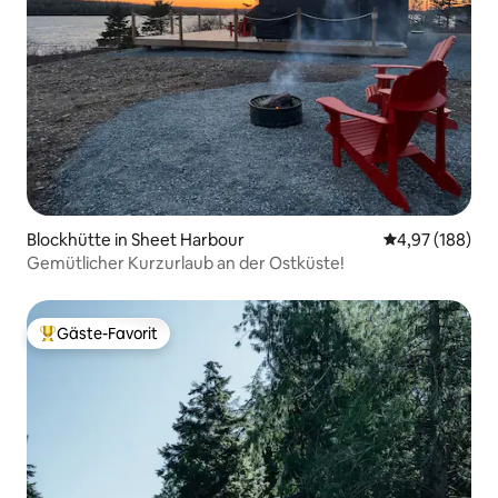
Blockhütte in Sheet Harbour
Durchschnittli
4,97 (188)
Gemütlicher Kurzurlaub an der Ostküste!
Gäste-Favorit
Beliebter Gäste-Favorit.