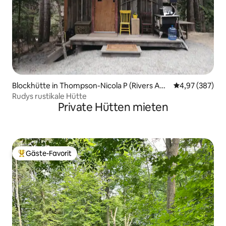
Blockhütte in Thompson-Nicola P (Rivers And
Durchschnittli
4,97 (387)
*
Rudys rustikale Hütte
Private Hütten mieten
Gäste-Favorit
Beliebter Gäste-Favorit.