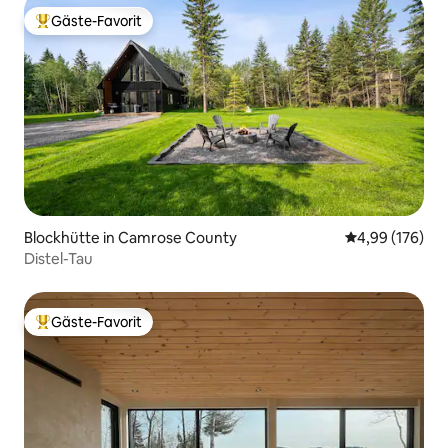
Gäste-Favorit
Beliebter Gäste-Favorit.
Blockhütte in Camrose County
Durchschnittli
4,99 (176)
Distel-Tau
Gäste-Favorit
Beliebter Gäste-Favorit.