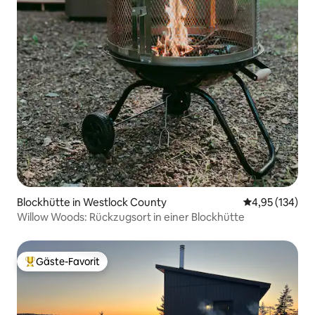
Blockhütte in Westlock County
Durchschnittl
4,95 (134)
Willow Woods: Rückzugsort in einer Blockhütte
Gäste-Favorit
Beliebter Gäste-Favorit.