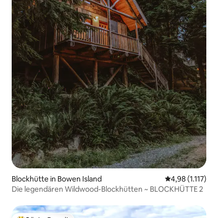
Blockhütte in Bowen Island
Durchschnittlic
4,98 (1.117)
Die legendären Wildwood-Blockhütten ~ BLOCKHÜTTE 2