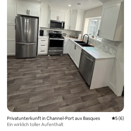
Privatunterkunft in Channel-Port aux Basques
Durchschn
5 (6)
Ein wirklich toller Aufenthalt