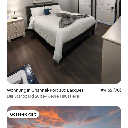
Wohnung in Channel-Port aux Basques
Durchschnittl
4,59 (70)
Die Starboard Suite~Keine Haustiere
Gäste-Favorit
Gäste-Favorit