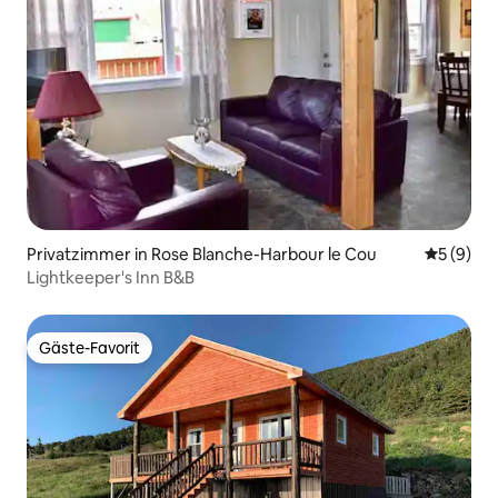
Privatzimmer in Rose Blanche-Harbour le Cou
Durchschn
5 (9)
Lightkeeper's Inn B&B
Gäste-Favorit
Gäste-Favorit