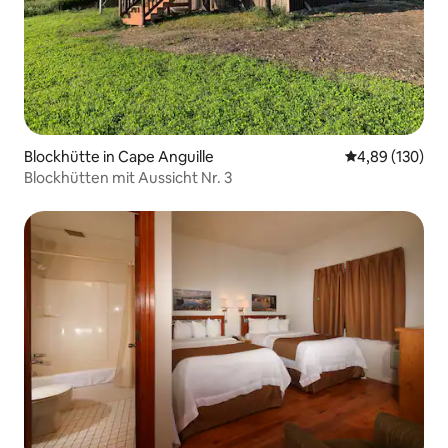
Blockhütte in Cape Anguille
Durchschnittli
4,89 (130)
Blockhütten mit Aussicht Nr. 3