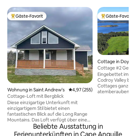
Gäste-Favorit
Gäste-Favorit
Beliebter Gäste-Favorit.
Beliebter Gäste-F
Cottage in Doyles
Cottage #2 Gemütl
Schlafzimmer (& A
Eingebettet im He
Codroy Valley bie
Cottages ganze Fe
Wohnung in Saint Andrew's
Durchschnittliche Bewertung: 4
4,97 (255)
atemberaubenden 
Cottage-Loft mit Bergblick
Grand Codroy Rive
Diese einzigartige Unterkunft mit
Mountains. Diese E
einzigartigem Stil bietet einen
Schlafzimmer (& A
fantastischen Blick auf die Long Range
komplett mit ein
Mountains. Das Loft verfügt über einen
einer voll ausges
Beliebte Ausstattung in
eigenen Eingang und eine Terrasse, auf
allen Annehmlichk
der man den Sonnenuntergang
Internetzugang, S
Ferienunterkünften in Cape Anguille