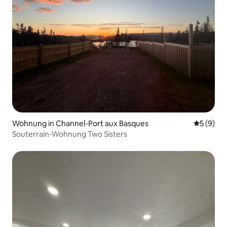
Wohnung in Channel-Port aux Basques
Durchschn
5 (9)
Souterrain-Wohnung Two Sisters