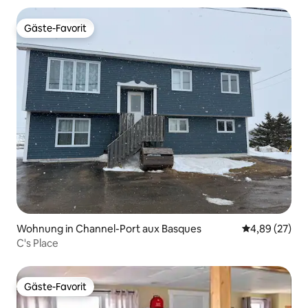
Gäste-Favorit
Gäste-Favorit
Wohnung in Channel-Port aux Basques
Durchschnittl
4,89 (27)
C's Place
Gäste-Favorit
Gäste-Favorit