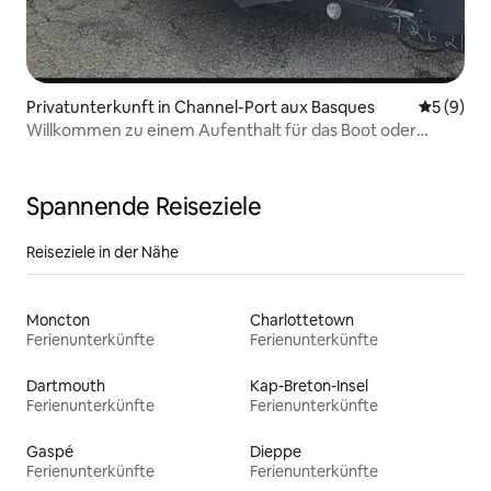
Privatunterkunft in Channel-Port aux Basques
Durchschn
5 (9)
Willkommen zu einem Aufenthalt für das Boot oder
einfach nur zu Besuch!
Spannende Reiseziele
Reiseziele in der Nähe
Moncton
Charlottetown
Ferienunterkünfte
Ferienunterkünfte
Dartmouth
Kap-Breton-Insel
Ferienunterkünfte
Ferienunterkünfte
Gaspé
Dieppe
Ferienunterkünfte
Ferienunterkünfte