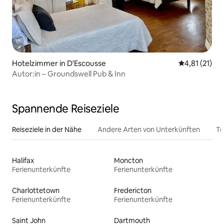
Hotelzimmer in D'Escousse
Durchschnitt
4,81 (21)
Autor:in – Groundswell Pub & Inn
Spannende Reiseziele
Reiseziele in der Nähe
Andere Arten von Unterkünften
To
Halifax
Moncton
Ferienunterkünfte
Ferienunterkünfte
Charlottetown
Fredericton
Ferienunterkünfte
Ferienunterkünfte
Saint John
Dartmouth