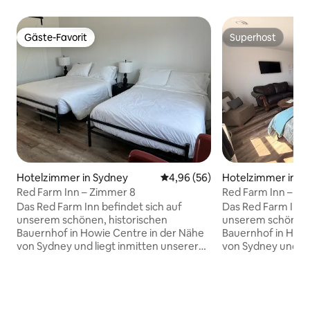
Gäste-Favorit
Superhost
Gäste-Favorit
Superhost
Hotelzimmer in Sydney
Durchschnittliche Bewertung: 
4,96 (56)
Hotelzimmer in S
Red Farm Inn – Zimmer 8
Red Farm Inn – Zi
Das Red Farm Inn befindet sich auf
Das Red Farm Inn b
unserem schönen, historischen
unserem schönen,
Bauernhof in Howie Centre in der Nähe
Bauernhof in Howi
von Sydney und liegt inmitten unserer
von Sydney und li
vielen Attraktionen, darunter: -
vielen Attraktionen
Livemusik - Der Red Farm Fresh Food
Livemusik - Der R
Truck (der den besten Kaffee der
Truck (serviert de
Gegend serviert) - Gewächshäuser -
Gegend) - Gewäch