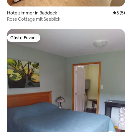
Hotelzimmer in Baddeck
Durchsch
5 (5)
Rose Cottage mit Seeblick
Gäste-Favorit
Gäste-Favorit