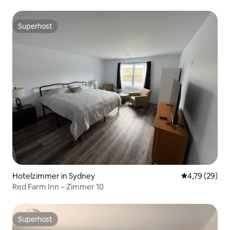
Superhost
Superhost
Hotelzimmer in Sydney
Durchschnitt
4,79 (29)
Red Farm Inn – Zimmer 10
Superhost
Superhost