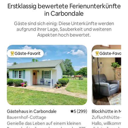
Erstklassig bewertete Ferienunterkünfte
in Carbondale
Gäste sind sich einig: Diese Unterkünfte werden
aufgrund ihrer Lage, Sauberkeit und weiteren
Aspekten hoch bewertet.
Gäste-Favorit
Gäste-Favorit
Beliebter Gäste-Favorit.
Beliebter Gäste-F
Gästehaus in Carbondale
Durchschnittliche Bewertung
5 (299)
Blockhütte in Ma
Bauernhof-Cottage
Zufluchthütte – W
Genieße das Leben auf einem kleinen
Hallo, willkommen!