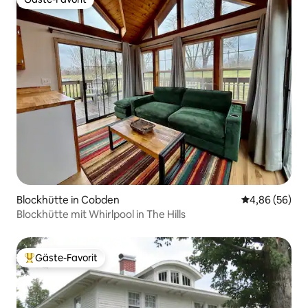
Gäste-Favorit
Blockhütte in Cobden
Durchschnittl
4,86 (56)
Blockhütte mit Whirlpool in The Hills
Gäste-Favorit
Beliebter Gäste-Favorit.