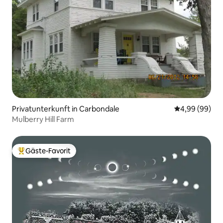
Privatunterkunft in Carbondale
Durchschnittl
4,99 (99)
Mulberry Hill Farm
Gäste-Favorit
Beliebter Gäste-Favorit.