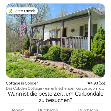
Gäste-Favorit
Beliebter Gäste-Favorit.
Cottage in Cobden
Durchschnitt
4,93 (55)
Das Cobden Cottage - ein erfrischender Kurzurlaub in der
Wann ist die beste Zeit, um Carbondale
Seele
zu besuchen?
Monat
Durchschn.
Durchschn.