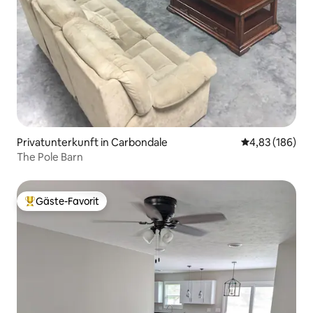
Privatunterkunft in Carbondale
Durchschnittli
4,83 (186)
The Pole Barn
Gäste-Favorit
Beliebter Gäste-Favorit.