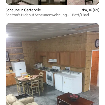
Scheune in Carterville
Durchschnittl
4,96 (69)
Shelton's Hideout Scheunenwohnung – 1 Bett/1 Bad