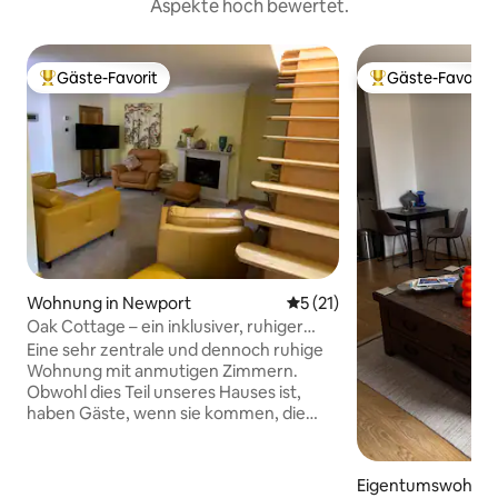
Aspekte hoch bewertet.
Gäste-Favorit
Gäste-Favorit
Beliebter Gäste-Favorit.
Beliebter Gäste-F
Wohnung in Newport
Durchschnittliche Bewertun
5 (21)
Oak Cottage – ein inklusiver, ruhiger
Rückzugsort
Eine sehr zentrale und dennoch ruhige
Wohnung mit anmutigen Zimmern.
Obwohl dies Teil unseres Hauses ist,
haben Gäste, wenn sie kommen, die
exklusive Nutzung dieser Zimmer, die
ursprünglich als Anbau meiner Mutter
abgetrennt waren. Die große Lounge
Eigentumswohnun
verfügt über komfortable Möbel und