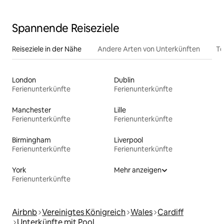
Spannende Reiseziele
Reiseziele in der Nähe
Andere Arten von Unterkünften
To
London
Dublin
Ferienunterkünfte
Ferienunterkünfte
Manchester
Lille
Ferienunterkünfte
Ferienunterkünfte
Birmingham
Liverpool
Ferienunterkünfte
Ferienunterkünfte
York
Mehr anzeigen
Ferienunterkünfte
Airbnb
Vereinigtes Königreich
Wales
Cardiff
Unterkünfte mit Pool