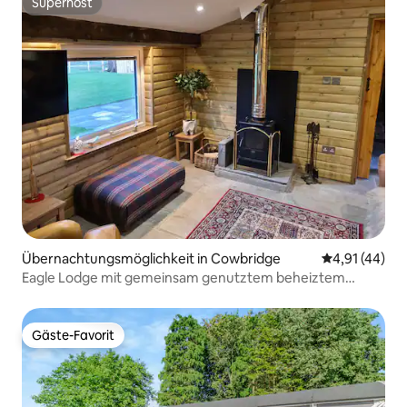
Superhost
Superhost
Übernachtungsmöglichkeit in Cowbridge
Durchschnitt
4,91 (44)
Eagle Lodge mit gemeinsam genutztem beheiztem
Außenpool
Gäste-Favorit
Gäste-Favorit