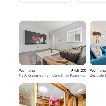
bereitgestellt. Tony, der Besitzer, wird
dich bei der Ankunft mit den Schlüsseln
treffen. Bitte beachte, dass keine Partys
erlaubt sind.
Wohnung
Durchschnittliche Be
4,6 (20)
Wohnung
NEU: Kinoerlebnis in Cardiff für Paare +
Zentrale 
SPA
kostenlos
kostenpfl