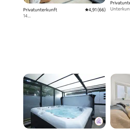
Privatunt
Unterkunft
Privatunterkunft
Durchschnittliche Bew
4,91 (66)
Gartensa
14
Schlafplätze/Sauna/Kaltwasserbecken/Whirlpool/ex
Garten/Spieleraum