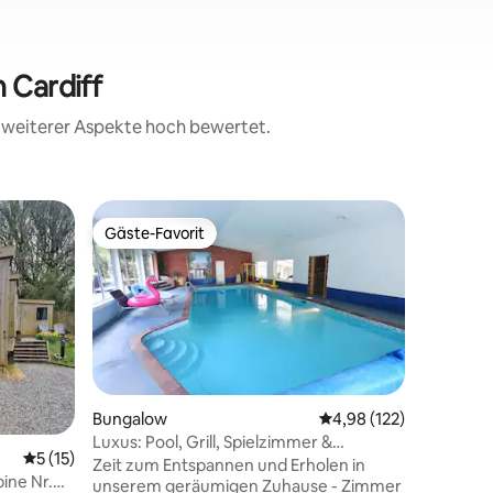
 Cardiff
d weiterer Aspekte hoch bewertet.
Wohnun
Gäste-Favorit
Gäste-F
Gäste-Favorit
Gäste-F
Wohnung 
von Cardi
Lies vor 
respektie
Dies ist
in Cardif
Schlafplä
Doppelbe
Matratze
Genieße 
Bungalow
Durchschnittliche Bew
4,98 (122)
Swimming
Luxus: Pool, Grill, Spielzimmer &
70 Bewertungen
Durchschnittliche Bewertung: 5 von 5, 15 Bewertungen
5 (15)
kostenlo
Whirlpool
Zeit zum Entspannen und Erholen in
Gehminut
ine Nr.
unserem geräumigen Zuhause - Zimmer