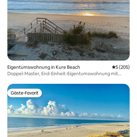
Eigentumswohnung in Kure Beach
Durchschnit
5 (205)
Doppel-Master, End-Einheit-Eigentumswohnung mit
atemberaubender Aussicht
Gäste-Favorit
Gäste-Favorit