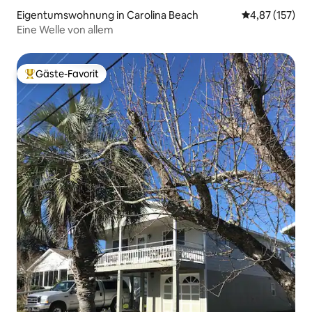
Eigentumswohnung in Carolina Beach
Durchschnittl
4,87 (157)
Eine Welle von allem
Gäste-Favorit
Beliebter Gäste-Favorit.