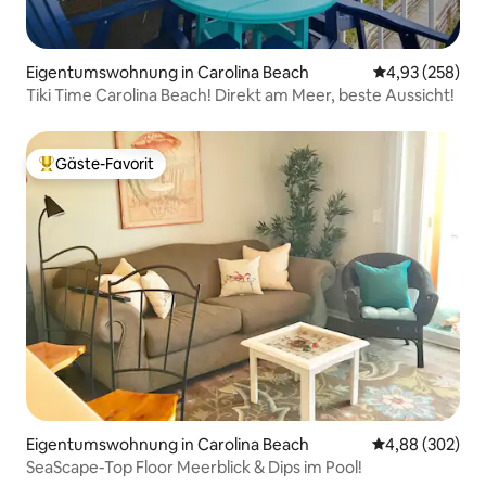
Eigentumswohnung in Carolina Beach
Durchschnittli
4,93 (258)
Tiki Time Carolina Beach! Direkt am Meer, beste Aussicht!
Gäste-Favorit
Beliebter Gäste-Favorit.
Eigentumswohnung in Carolina Beach
Durchschnittli
4,88 (302)
SeaScape-Top Floor Meerblick & Dips im Pool!