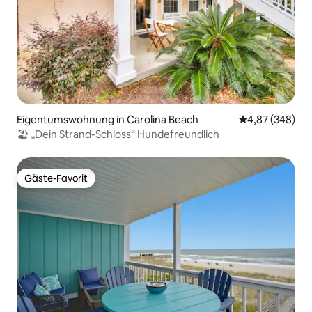
Eigentumswohnung in Carolina Beach
Durchschnittli
4,87 (348)
🏖 „Dein Strand-Schloss“ Hundefreundlich
Gäste-Favorit
Gäste-Favorit