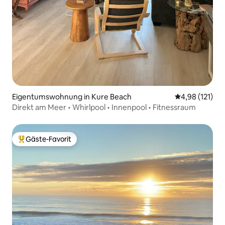
Eigentumswohnung in Kure Beach
Durchschnittl
4,98 (121)
Direkt am Meer • Whirlpool • Innenpool • Fitnessraum
Gäste-Favorit
Beliebter Gäste-Favorit.