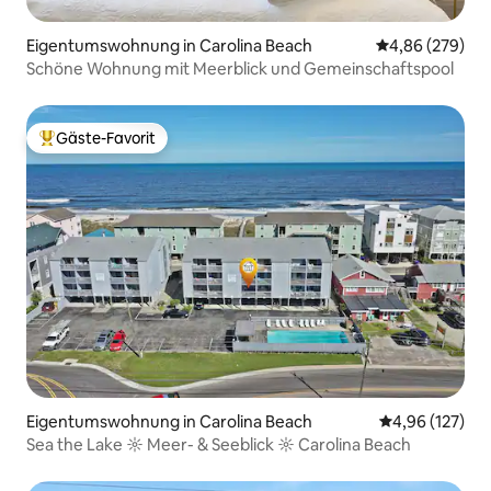
Eigentumswohnung in Carolina Beach
Durchschnittli
4,86 (279)
Schöne Wohnung mit Meerblick und Gemeinschaftspool
Gäste-Favorit
Beliebter Gäste-Favorit.
Eigentumswohnung in Carolina Beach
Durchschnittl
4,96 (127)
Sea the Lake ☼ Meer- & Seeblick ☼ Carolina Beach