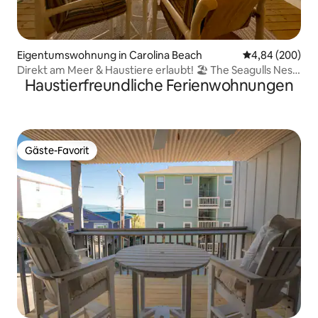
Eigentumswohnung in Carolina Beach
Durchschnittli
4,84 (200)
Direkt am Meer & Haustiere erlaubt! 🏖 The Seagulls Nest
Haustierfreundliche Ferienwohnungen
🌊
Gäste-Favorit
Gäste-Favorit