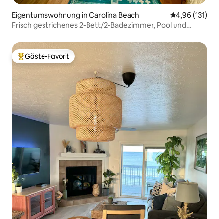
Eigentumswohnung in Carolina Beach
Durchschnittl
4,96 (131)
Frisch gestrichenes 2-Bett/2-Badezimmer, Pool und
Meerblick!
Gäste-Favorit
Beliebter Gäste-Favorit.