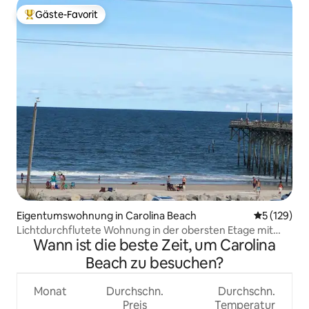
Gäste-Favorit
Beliebter Gäste-Favorit.
Eigentumswohnung in Carolina Beach
Durchschni
5 (129)
Lichtdurchflutete Wohnung in der obersten Etage mit
Wann ist die beste Zeit, um Carolina
Blick auf Strand und Meer
Beach zu besuchen?
Monat
Durchschn.
Durchschn.
Preis
Temperatur