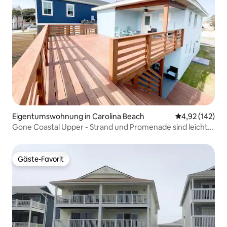
Eigentumswohnung in Carolina Beach
Durchschnittl
4,92 (142)
Gone Coastal Upper - Strand und Promenade sind leicht
zu Fuß zu erreichen
Gäste-Favorit
Gäste-Favorit