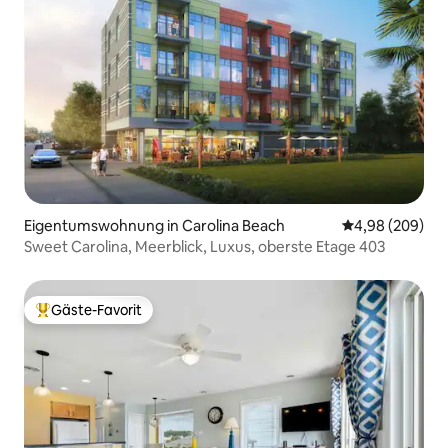
Eigentumswohnung in Carolina Beach
Durchschnittli
4,98 (209)
Sweet Carolina, Meerblick, Luxus, oberste Etage 403
Gäste-Favorit
Beliebter Gäste-Favorit.