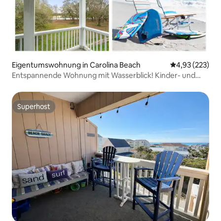
Eigentumswohnung in Carolina Beach
Durchschnittli
4,93 (223)
Entspannende Wohnung mit Wasserblick! Kinder- und
hundefreundlich
Superhost
Superhost