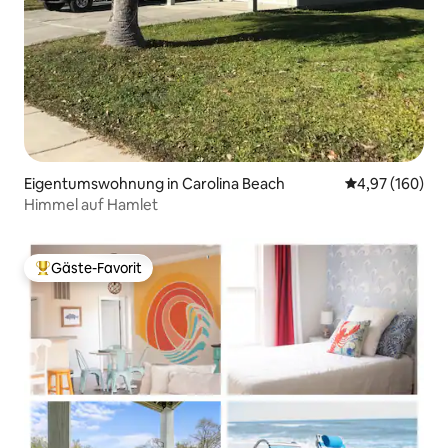
Eigentumswohnung in Carolina Beach
Durchschnittli
4,97 (160)
Himmel auf Hamlet
Gäste-Favorit
Beliebter Gäste-Favorit.