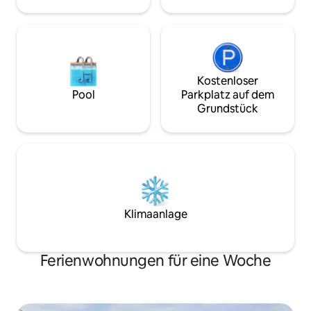
Aufenthalt. Der Pool öffnet am
Dollar für ein Haus
Memorial Day Wochenende Bitte keine
für 2 erlaubt.
Golfwagen auf dem Grundstück, da sie
abgeschleppt werden.
Kostenloser
Pool
Parkplatz auf dem
Grundstück
Klimaanlage
Ferienwohnungen für eine Woche