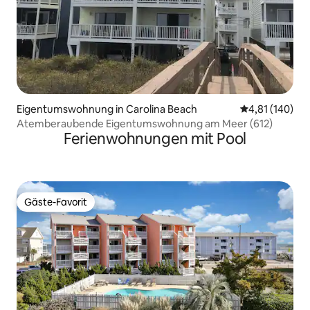
Eigentumswohnung in Carolina Beach
Durchschnittl
4,81 (140)
Atemberaubende Eigentumswohnung am Meer (612)
Ferienwohnungen mit Pool
Gäste-Favorit
Gäste-Favorit