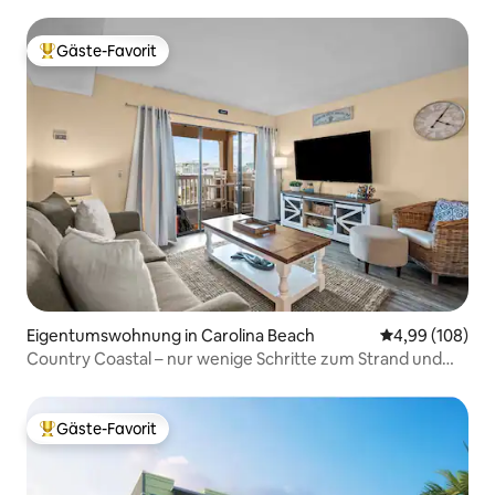
Gäste-Favorit
Beliebter Gäste-Favorit.
Eigentumswohnung in Carolina Beach
Durchschnittli
4,99 (108)
Country Coastal – nur wenige Schritte zum Strand und
Pool
Gäste-Favorit
Beliebter Gäste-Favorit.