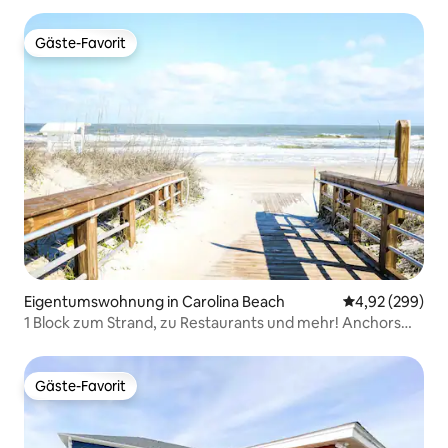
Gäste-Favorit
Gäste-Favorit
Eigentumswohnung in Carolina Beach
Durchschnittli
4,92 (299)
1 Block zum Strand, zu Restaurants und mehr! Anchors
Away
Gäste-Favorit
Gäste-Favorit