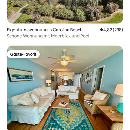
Eigentumswohnung in Carolina Beach
Durchschnittli
4,82 (238)
Schöne Wohnung mit Meerblick und Pool
Gäste-Favorit
Gäste-Favorit