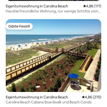
Eigentumswohnung in Carolina Beach
Durchschnittl
4,86 (171)
Haustierfreundliche Wohnung, nur wenige Schritte vom
Strand entfernt
Gäste-Favorit
Gäste-Favorit
Eigentumswohnung in Carolina Beach
Durchschnittli
4,86 (270)
Carolina Beach Cabana Boardwalk und Beach Condo