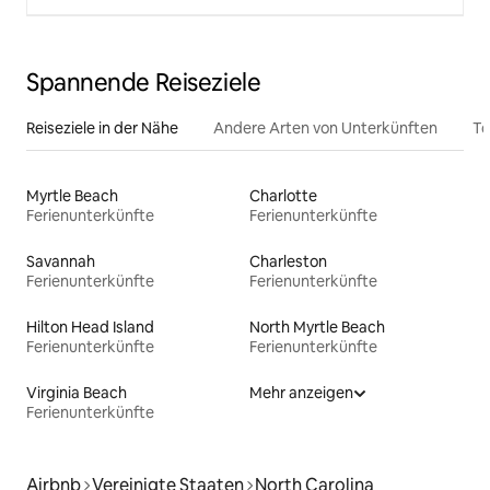
Spannende Reiseziele
Reiseziele in der Nähe
Andere Arten von Unterkünften
To
Myrtle Beach
Charlotte
Ferienunterkünfte
Ferienunterkünfte
Savannah
Charleston
Ferienunterkünfte
Ferienunterkünfte
Hilton Head Island
North Myrtle Beach
Ferienunterkünfte
Ferienunterkünfte
Virginia Beach
Mehr anzeigen
Ferienunterkünfte
Airbnb
Vereinigte Staaten
North Carolina