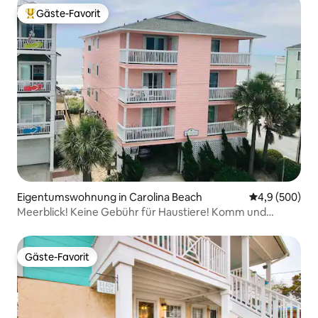
Gäste-Favorit
Beliebter Gäste-Favorit.
Eigentumswohnung in Carolina Beach
Durchschnittl
4,9 (500)
Meerblick! Keine Gebühr für Haustiere! Komm und
entspann dich @ The Escape CB
Gäste-Favorit
Gäste-Favorit