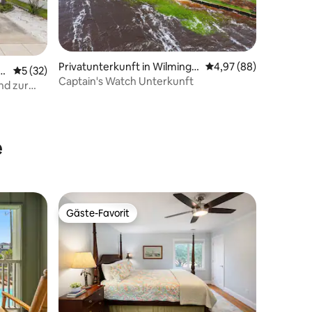
Privatunterkunft in Wilmingt
Durchschnittliche Be
4,97 (88)
a
Durchschnittliche Bewertung: 5 von 5, 32 Bewertungen
5 (32)
on
Captain's Watch Unterkunft
nd zur
 für 8
99 Bewertungen
e
Gäste-Favorit
Gäste-Favorit