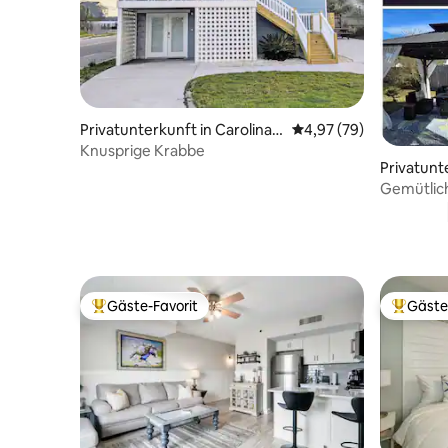
Privatunterkunft in Carolina B
Durchschnittliche Bew
4,97 (79)
each
Knusprige Krabbe
Privatunt
on
Gemütlic
Whirlpool
Gäste-Favorit
Gäste
Beliebter Gäste-Favorit.
Beliebte