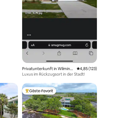
Privatunterkunft in Wilmingt
Durchschnittliche Bew
4,85 (123)
on
Luxus im Rückzugsort in der Stadt!
Gäste-Favorit
Beliebter Gäste-Favorit.