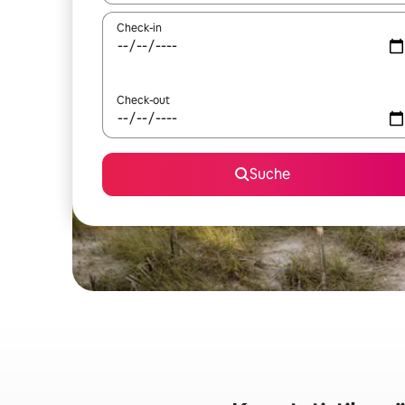
Check-in
Check-out
Suche