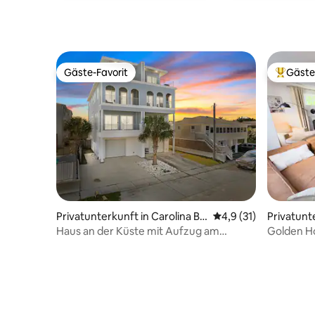
gegen ein
Pool öffnet am Memorial Day
ein Hausti
Wochenende Bitte keine Golfwagen auf
erlaubt.
dem Grundstück, da sie abgeschleppt
werden.
Gäste-Favorit
Gäste
Gäste-Favorit
Beliebte
Privatunterkunft in Carolina Be
Durchschnittliche B
4,9 (31)
Privatunt
ach
ch
Haus an der Küste mit Aufzug am
Golden H
Strandpromenade & See