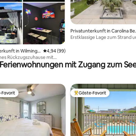
Privatunterkunft in Carolina Be
ch
Erstklassige Lage zum Strand u
ertung: 4,97 von 5, 79 Bewertungen
Strandpromenade! Schlafplätze
erkunft in Wilmingt
Durchschnittliche Bewertung: 4,94 von 5, 
4,94 (99)
hes Rückzugszuhause mit
Ferienwohnungen mit Zugang zum Se
, Spielzimmer und Feuerstelle!
-Favorit
Gäste-Favorit
r Gäste-Favorit.
Beliebter Gäste-Favorit.