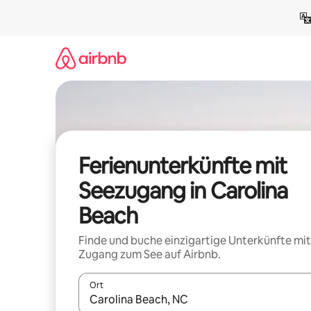
Zu
Inhalten
springen
Ferienunterkünfte mit
Seezugang in Carolina
Beach
Finde und buche einzigartige Unterkünfte mit
Zugang zum See auf Airbnb.
Ort
Wenn Ergebnisse verfügbar sind, navigiere mit d