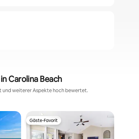
in Carolina Beach
it und weiterer Aspekte hoch bewertet.
Wohnung 
Gäste-Favorit
Gäste-F
Gäste-Favorit
Gäste-F
Blick au
Sonnenu
Nur weni
Genieße 