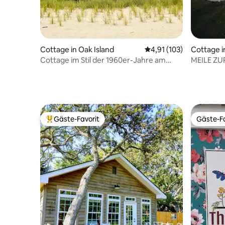
Cottage in Oak Island
Durchschnittliche Bew
4,91 (103)
Cottage i
Cottage im Stil der 1960er-Jahre am
MEILE ZUR
Meer
Beach Br
Gäste-Favorit
Gäste-Fa
Beliebter Gäste-Favorit.
Gäste-Fa