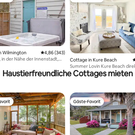
vorit
Gäste-Favorit
n Wilmington
Durchschnittliche Bewertung: 4,86 von 5, 3
4,86 (343)
, in der Nähe der Innenstadt,
rtung: 4,94 von 5, 237 Bewertungen
Cottage in Kure Beach
D
und Strände!
Summer Lovin Kure Beach dire
Haustierfreundliche Cottages mieten
Meer mit Whirlpool
vorit
Gäste-Favorit
vorit
Gäste-Favorit