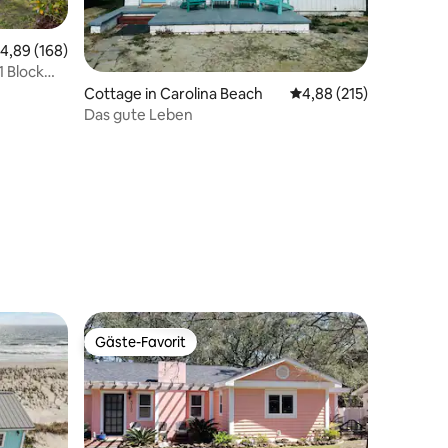
urchschnittliche Bewertung: 4,89 von 5, 168 Bewertungen
4,89 (168)
12 Bewertungen
 Block
Cottage in Carolina Beach
Durchschnittliche Bew
4,88 (215)
Das gute Leben
Gäste-Favorit
Gäste-Favorit