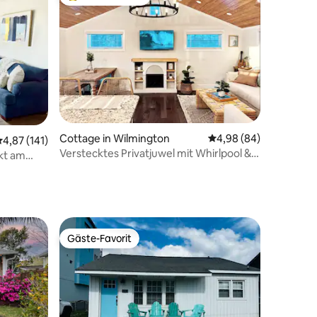
Beliebter Gäste-Favorit.
43 Bewertungen
Cottage in Wilmington
Durchschnittliche Be
4,98 (84)
urchschnittliche Bewertung: 4,87 von 5, 141 Bewertungen
4,87 (141)
Verstecktes Privatjuwel mit Whirlpool &
kt am
Feuerstelle auf 1,6 Hektar
Gäste-Favorit
Gäste-Favorit