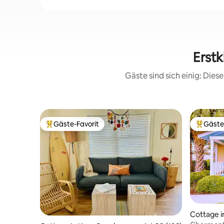
Erstk
Gäste sind sich einig: Die
Gäste-Favorit
Gäste
Beliebter Gäste-Favorit.
Beliebte
Cottage i