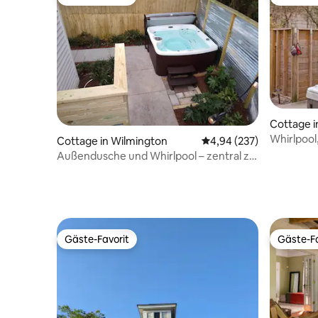
Gäste-Favorit
Gäste-Fa
Cottage i
Whirlpool
Cottage in Wilmington
Durchschnittliche Bewe
4,94 (237)
Konzerte 
Außendusche und Whirlpool – zentral zu
allem!
Gäste-Favorit
Gäste-Fa
Gäste-Favorit
Gäste-Fa