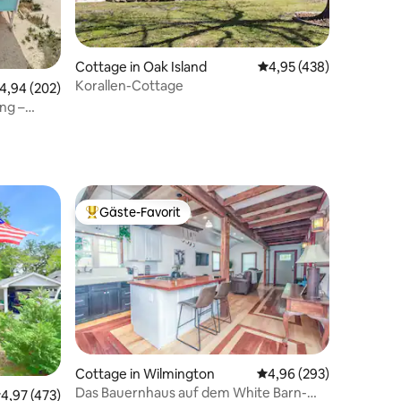
Cottage in Oak Island
Durchschnittliche Bew
4,95 (438)
Korallen-Cottage
26 Bewertungen
urchschnittliche Bewertung: 4,94 von 5, 202 Bewertungen
4,94 (202)
ng –
 Ibis
Gäste-Favorit
Beliebter Gäste-Favorit.
Cottage in Wilmington
Durchschnittliche Bew
4,96 (293)
Das Bauernhaus auf dem White Barn-
urchschnittliche Bewertung: 4,97 von 5, 473 Bewertungen
4,97 (473)