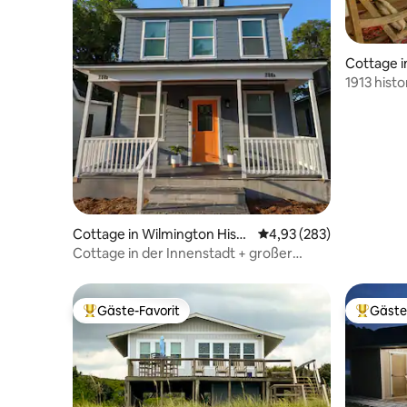
Cottage i
ric Distric
1913 hist
Innenstad
Cottage in Wilmington Histo
Durchschnittliche Bewe
4,93 (283)
ric District
Cottage in der Innenstadt + großer
Garten + haustierfreundlich
Gäste-Favorit
Gäste
Beliebter Gäste-Favorit.
Beliebte