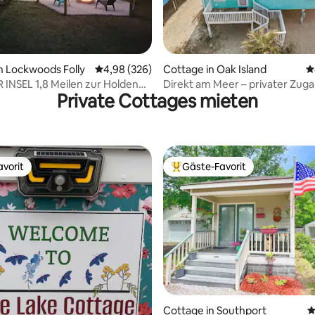
ertung: 4,91 von 5, 103 Bewertungen
n Lockwoods Folly
Durchschnittliche Bewertung: 4,98 von 5, 3
4,98 (326)
Cottage in Oak Island
D
 INSEL 1,8 Meilen zur Holden
Direkt am Meer – privater Zuga
Private Cottages mieten
idge
hundefreundlich – unglaublicher
vorit
Gäste-Favorit
vorit
Beliebter Gäste-Favorit.
Cottage in Southport
D