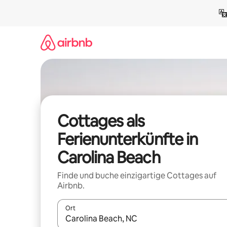
Zu
Inhalten
springen
Cottages als
Ferienunterkünfte in
Carolina Beach
Finde und buche einzigartige Cottages auf
Airbnb.
Ort
Wenn Ergebnisse verfügbar sind, navigiere mit d