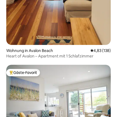
Wohnung in Avalon Beach
Durchschnittl
4,83 (138)
Heart of Avalon – Apartment mit 1 Schlafzimmer
Gäste-Favorit
Beliebter Gäste-Favorit.