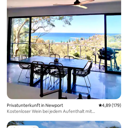
Privatunterkunft in Newport
Durchschnittli
4,89 (179)
Kostenloser Wein bei jedem Aufenthalt mit
Übernachtung im Juni, Juli und August