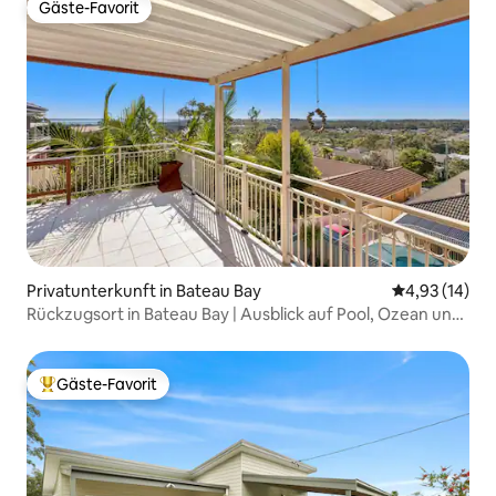
Gäste-Favorit
Gäste-Favorit
Privatunterkunft in Bateau Bay
Durchschnitt
4,93 (14)
Rückzugsort in Bateau Bay | Ausblick auf Pool, Ozean und
See
Gäste-Favorit
Beliebter Gäste-Favorit.