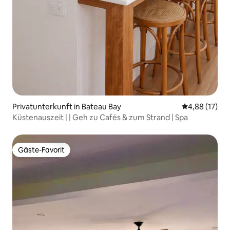
Privatunterkunft in Bateau Bay
Durchschnitt
4,88 (17)
Küstenauszeit | | Geh zu Cafés & zum Strand | Spa
Gäste-Favorit
Gäste-Favorit