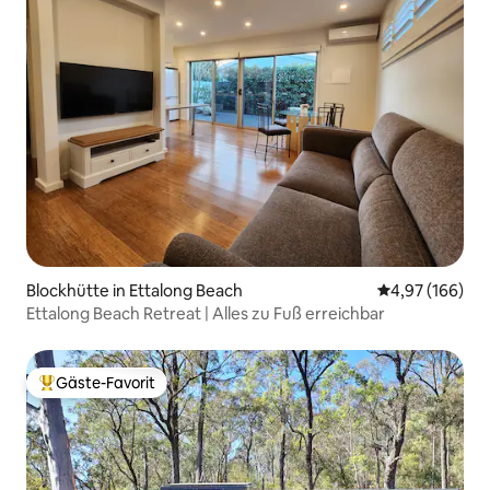
Blockhütte in Ettalong Beach
Durchschnittli
4,97 (166)
Ettalong Beach Retreat | Alles zu Fuß erreichbar
Gäste-Favorit
Beliebter Gäste-Favorit.