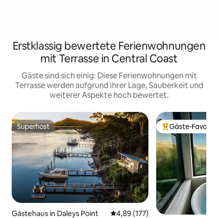
Erstklassig bewertete Ferienwohnungen
mit Terrasse in Central Coast
Gäste sind sich einig: Diese Ferienwohnungen mit
Terrasse werden aufgrund ihrer Lage, Sauberkeit und
weiterer Aspekte hoch bewertet.
Superhost
Gäste-Favorit
Superhost
Beliebter Gäste-F
Gästehaus in Daleys Point
Durchschnittliche Bewertung: 4
4,89 (177)