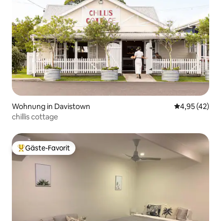
Wohnung in Davistown
Durchschnitt
4,95 (42)
chillis cottage
Gäste-Favorit
Beliebter Gäste-Favorit.