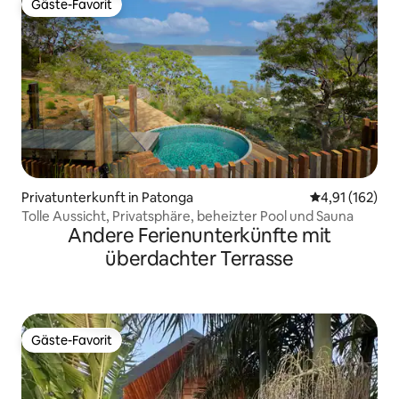
Gäste-Favorit
Gäste-Favorit
Privatunterkunft in Patonga
Durchschnittl
4,91 (162)
Tolle Aussicht, Privatsphäre, beheizter Pool und Sauna
Andere Ferienunterkünfte mit
überdachter Terrasse
Gäste-Favorit
Gäste-Favorit