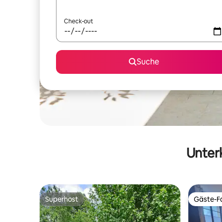
Check-out
Suche
Unterk
Superhost
Gäste-Fa
Superhost
Gäste-Fa