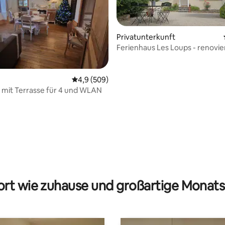
Privatunterkunft
Ferienhaus Les Loups - renovier
Sterne
Durchschnittliche Bewertung: 4,9 von 5, 5
4,9 (509)
mit Terrasse für 4 und WLAN
ertung: 4,86 von 5, 22 Bewertungen
rt wie zuhause und großartige Monats