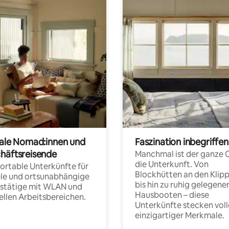
tale Nomad:innen und
Faszination inbegriffen
häftsreisende
Manchmal ist der ganze 
die Unterkunft. Von
rtable Unterkünfte für
Blockhütten an den Klip
ble und ortsunabhängige
bis hin zu ruhig gelegene
fstätige mit WLAN und
Hausbooten – diese
ellen Arbeitsbereichen.
Unterkünfte stecken voll
einzigartiger Merkmale.