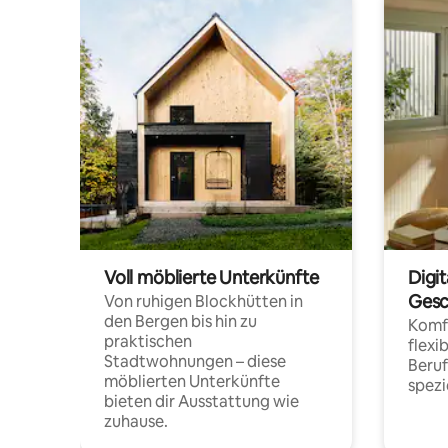
Voll möblierte Unterkünfte
Digi
Gesc
Von ruhigen Blockhütten in
den Bergen bis hin zu
Komfo
praktischen
flexi
Stadtwohnungen – diese
Beru
möblierten Unterkünfte
spezi
bieten dir Ausstattung wie
zuhause.