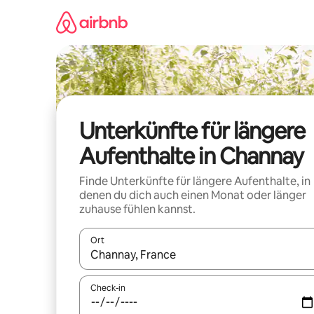
Zu
Inhalten
springen
Unterkünfte für längere
Aufenthalte in Channay
Finde Unterkünfte für längere Aufenthalte, in
denen du dich auch einen Monat oder länger
zuhause fühlen kannst.
Ort
Wenn Ergebnisse verfügbar sind, navigiere mit d
Check-in