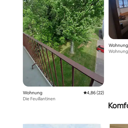
Wohnung
Wohnung 
Wohnung
Durchschnittliche Bew
4,86 (22)
Die Feuillantinen
Komfo