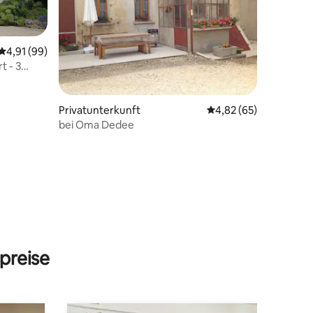
Durchschnittliche Bewertung: 4,91 von 5, 99 Bewertungen
4,91 (99)
t - 3
Privatunterkunft
Durchschnittliche Be
4,82 (65)
09 Bewertungen
bei Oma Dedee
preise