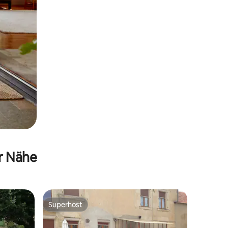
er Nähe
Superhost
Superhost