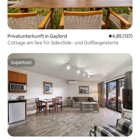
Privatunterkunft in Gaylord
Durchschnittl
4,85 (137)
Cottage am See für SidexSide- und Golfbegeisterte
Superhost
Superhost