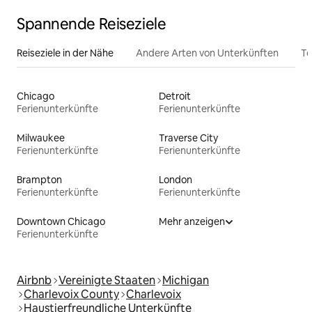
Spannende Reiseziele
Reiseziele in der Nähe
Andere Arten von Unterkünften
To
Chicago
Detroit
Ferienunterkünfte
Ferienunterkünfte
Milwaukee
Traverse City
Ferienunterkünfte
Ferienunterkünfte
Brampton
London
Ferienunterkünfte
Ferienunterkünfte
Downtown Chicago
Mehr anzeigen
Ferienunterkünfte
Airbnb
Vereinigte Staaten
Michigan
Charlevoix County
Charlevoix
Haustierfreundliche Unterkünfte