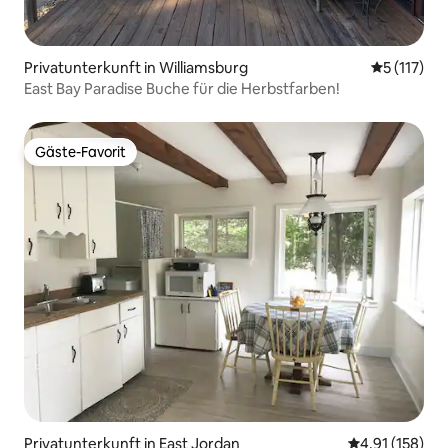
Privatunterkunft in Williamsburg
Durchschni
5 (117)
East Bay Paradise Buche für die Herbstfarben!
Gäste-Favorit
Gäste-Favorit
Privatunterkunft in East Jordan
Durchschnittl
4,91 (158)