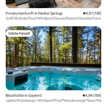
Privatunterkunft in Harbor Springs
Durchschnittl
4,97 (135)
Golf/Strände/Pool/Whirlpool/Sauna/Resort/Haustierfreundli
Gäste-Favorit
Gäste-Favorit
Blockhütte in Gaylord
Durchschnittli
4,94 (154)
UpNorthGetaway~Whirlpool*Pool*Wanderwege*Seen*Natur