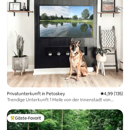
Privatunterkunft in Petoskey
Durchschnittl
4,99 (135)
Trendige Unterkunft 1 Meile von der Innenstadt von
Petoskey
Gäste-Favorit
Beliebter Gäste-Favorit.