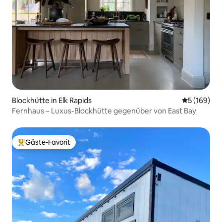
Blockhütte in Elk Rapids
Durchschnit
5 (169)
Fernhaus – Luxus-Blockhütte gegenüber von East Bay
Gäste-Favorit
Beliebter Gäste-Favorit.