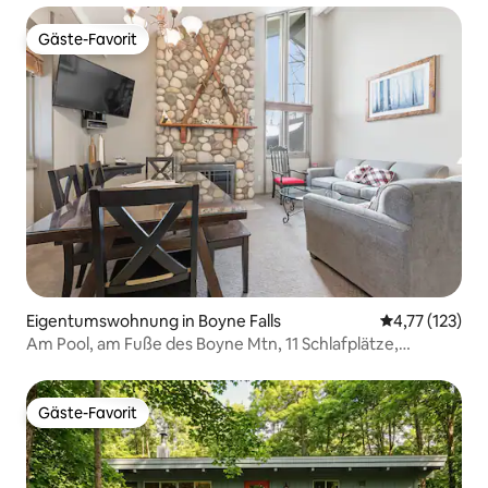
Gäste-Favorit
Gäste-Favorit
Eigentumswohnung in Boyne Falls
Durchschnittl
4,77 (123)
Am Pool, am Fuße des Boyne Mtn, 11 Schlafplätze,
Superhost
Gäste-Favorit
Gäste-Favorit