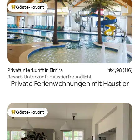
Gäste-Favorit
Beliebter Gäste-Favorit.
Privatunterkunft in Elmira
Durchschnittl
4,98 (116)
Resort-Unterkunft Haustierfreundlich!
Private Ferienwohnungen mit Haustier
Gäste-Favorit
Beliebter Gäste-Favorit.