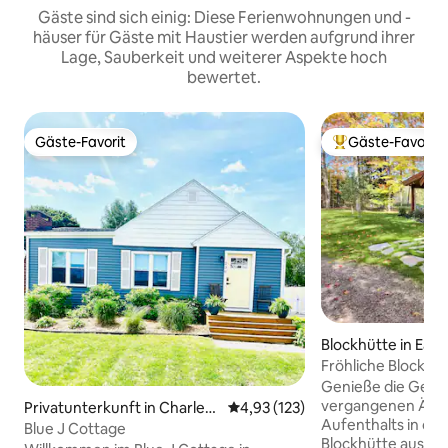
Gäste sind sich einig: Diese Ferienwohnungen und -
häuser für Gäste mit Haustier werden aufgrund ihrer
Lage, Sauberkeit und weiterer Aspekte hoch
bewertet.
Gäste-Favorit
Gäste-Favorit
Gäste-Favorit
Beliebter Gäste-F
Blockhütte in East
Fröhliche Blockhüt
Genieße die Gemüt
vergangenen Ära 
Privatunterkunft in Charlev
Durchschnittliche Bewertung: 4
4,93 (123)
Aufenthalts in die
oix
Blue J Cottage
Blockhütte aus de