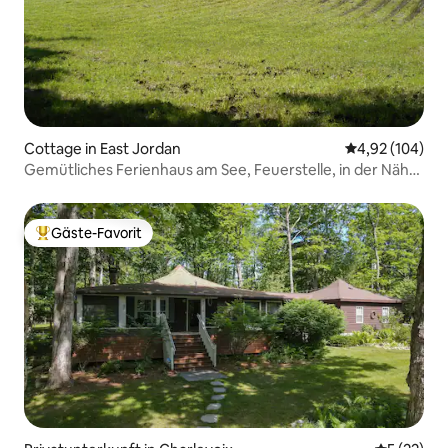
Cottage in East Jordan
Durchschnittli
4,92 (104)
Gemütliches Ferienhaus am See, Feuerstelle, in der Nähe
von ShantyCreek
Gäste-Favorit
Beliebter Gäste-Favorit.