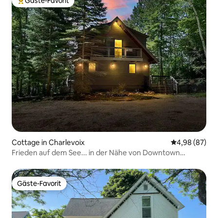
Gäste-Favorit
Beliebter Gäste-Favorit.
Cottage in Charlevoix
Durchschnittl
4,98 (87)
Frieden auf dem See... in der Nähe von Downtown
Charlevoix
Gäste-Favorit
Gäste-Favorit