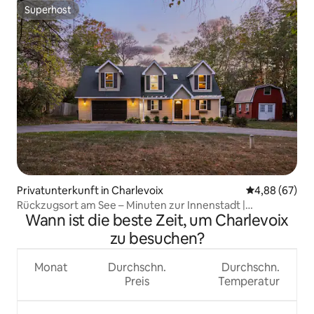
Superhost
Superhost
Privatunterkunft in Charlevoix
Durchschnittl
4,88 (67)
Rückzugsort am See – Minuten zur Innenstadt |
Wann ist die beste Zeit, um Charlevoix
Feuerstelle | Whirlpool!
zu besuchen?
Monat
Durchschn.
Durchschn.
Preis
Temperatur