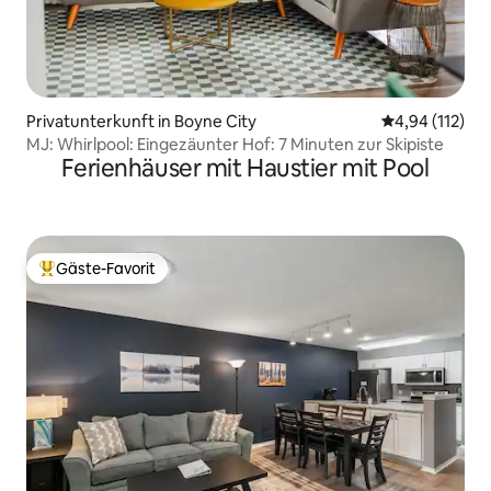
Privatunterkunft in Boyne City
Durchschnittl
4,94 (112)
MJ: Whirlpool: Eingezäunter Hof: 7 Minuten zur Skipiste
Ferienhäuser mit Haustier mit Pool
Gäste-Favorit
Beliebter Gäste-Favorit.