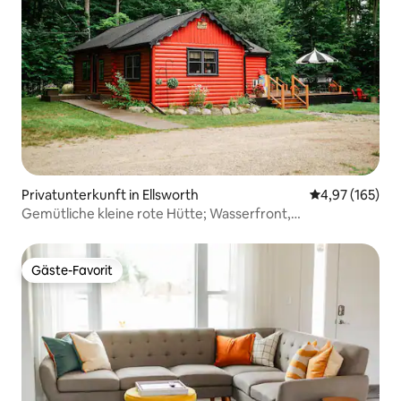
Privatunterkunft in Ellsworth
Durchschnittl
4,97 (165)
Gemütliche kleine rote Hütte; Wasserfront,
hundefreundlich!
Gäste-Favorit
Gäste-Favorit