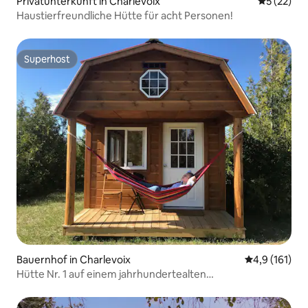
Privatunterkunft in Charlevoix
Durchschn
5 (22)
Haustierfreundliche Hütte für acht Personen!
Superhost
Superhost
Bauernhof in Charlevoix
Durchschnitt
4,9 (161)
Hütte Nr. 1 auf einem jahrhundertealten
Familienbauernhof