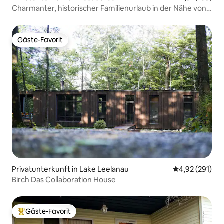
Charmanter, historischer Familienurlaub in der Nähe von
Boyne
Gäste-Favorit
Gäste-Favorit
Privatunterkunft in Lake Leelanau
Durchschnittl
4,92 (291)
Birch Das Collaboration House
Gäste-Favorit
Beliebter Gäste-Favorit.