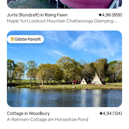
Jurte (Rundzelt) in Rising Fawn
Durchschnittli
4,96 (859)
Maple Yurt Lookout Mountain Chattanooga Glamping-
Erlebnis
Gäste-Favorit
Beliebter Gäste-Favorit.
Cottage in Woodbury
Durchschnittli
4,94 (124)
A-Rahmen-Cottage am Horseshoe Pond