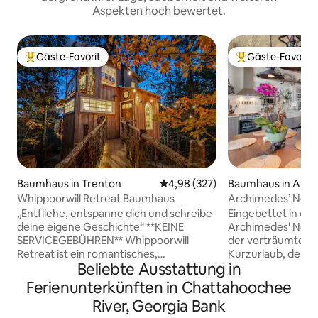
Aspekten hoch bewertet.
Gäste-Favorit
Gäste-Favorit
Beliebter Gäste-Favorit.
Beliebter Gäste-F
Baumhaus in Trenton
Durchschnittliche Bewertung: 4
4,98 (327)
Baumhaus in Atla
Whippoorwill Retreat Baumhaus
Archimedes’ Nest
„Entfliehe, entspanne dich und schreibe
Eingebettet in die
deine eigene Geschichte“ **KEINE
Archimedes' Nest
SERVICEGEBÜHREN** Whippoorwill
der verträumte, 
Retreat ist ein romantisches,
Kurzurlaub, den 
Beliebte Ausstattung in
familienfreundliches echtes Baumhaus
Dieser maßgeschn
in den Baumwipfeln, 20 Minuten von
wurde für Entspa
Ferienunterkünften in Chattahoochee
Chattanooga entfernt. Dieser ruhige
Selbstgenuss entw
River, Georgia Bank
Rückzugsort bietet einen raumhohen
besonderen Anne