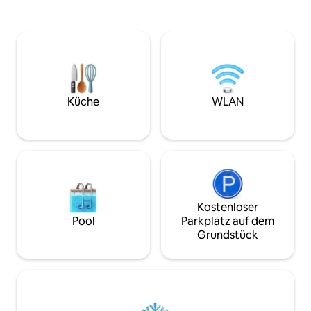
Ausblick, einen Platz, um den
deinen Aufenthalt
Sonnenaufgang zu genießen, einen
machen. Von jedem
Außenkamin, eine Feuerstelle für
einen Blick auf d
gemütliche Abende und
Garten, wo du eine
Außenbadewannen mit nach
Truthähne, Schwä
Whippoorwill duftenden Salzen, Alexa
erhaschen kannst,
für Musik und einen Kronleuchter.
umherstreifen. Es ist ruhig und privat,
Schlafe in einem Hängebett oder in der
aber nur wenige 
Küche
WLAN
Canopy Suite, ein Blick auf die Sterne
Atlanta Village en
erwartet dich. Schreibe dein Märchen im
angesagtesten Vier
Whippoorwill Retreat.
Kostenloser
Pool
Parkplatz auf dem
Grundstück