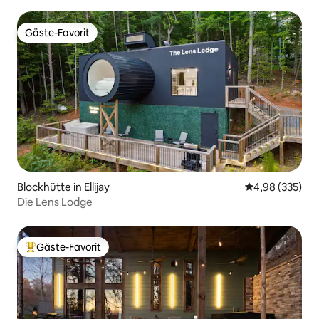
Gäste-Favorit
Gäste-Favorit
Blockhütte in Ellijay
Durchschnittli
4,98 (335)
Die Lens Lodge
Gäste-Favorit
Beliebter Gäste-Favorit.