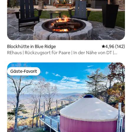
Blockhütte in Blue Ridge
Durchschnittli
4,96 (142)
REhaus | Rückzugsort für Paare | In der Nähe von DT |
Hunde willkommen
Gäste-Favorit
Gäste-Favorit