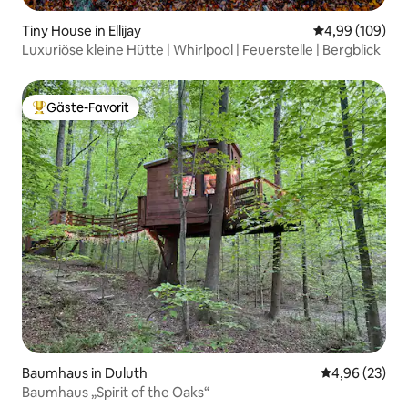
Tiny House in Ellijay
Durchschnittli
4,99 (109)
Luxuriöse kleine Hütte | Whirlpool | Feuerstelle | Bergblick
Gäste-Favorit
Beliebter Gäste-Favorit.
Baumhaus in Duluth
Durchschnittl
4,96 (23)
Baumhaus „Spirit of the Oaks“