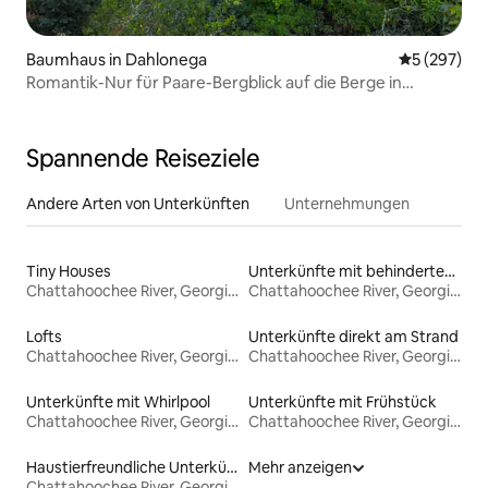
Baumhaus in Dahlonega
Durchschnit
5 (297)
Romantik-Nur für Paare-Bergblick auf die Berge in
KindleRidge
Spannende Reiseziele
Andere Arten von Unterkünften
Unternehmungen
Tiny Houses
Unterkünfte mit behindertengerechtem Bett
Chattahoochee River, Georgia Bank
Chattahoochee River, Georgia Bank
Lofts
Unterkünfte direkt am Strand
Chattahoochee River, Georgia Bank
Chattahoochee River, Georgia Bank
Unterkünfte mit Whirlpool
Unterkünfte mit Frühstück
Chattahoochee River, Georgia Bank
Chattahoochee River, Georgia Bank
Haustierfreundliche Unterkünfte
Mehr anzeigen
Chattahoochee River, Georgia Bank