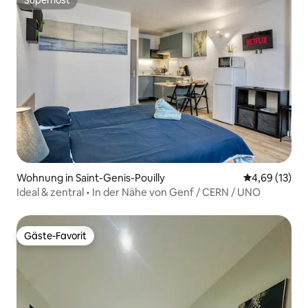
Superhost
Superhost
Wohnung in Saint-Genis-Pouilly
Durchschnitt
4,69 (13)
Ideal & zentral • In der Nähe von Genf / CERN / UNO
Gäste-Favorit
Gäste-Favorit