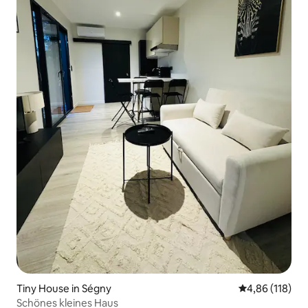
Tiny House in Ségny
Durchschnittl
4,86 (118)
Schönes kleines Haus