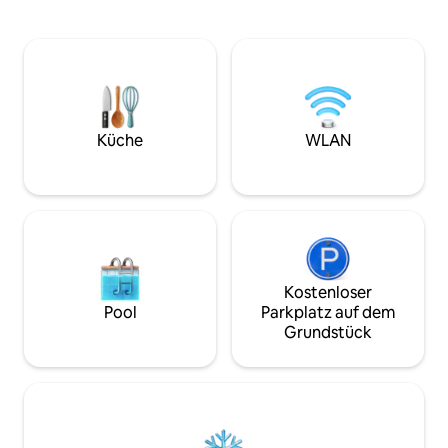
Pool, einen Whirlpool für 8 Personen,
Bootfahren. Mache
Minigolf, ein Spielzimmer, einen
minütige UBER-FA
Billardtisch, Tischtennis, Cornhole, ein
zum Abendessen 
Trampolin, eine Feuerstelle, einen Grill,
Sie sich vielleich
einen Massagesessel, Gartenmöbel,
sitzen Sie mit ein
Liegestühle mit Sonnenschirmen, eine
und genießen Sie 
geräumige, voll ausgestattete Küche,
Sonnenuntergäng
Smart-TVs, schnelles WLAN,
Mache dies zu ei
Küche
WLAN
Arbeitsbereiche und kostenlose
Urlaub mit Familie
Parkplätze für 4 Fahrzeuge. Ideal für
STR000350 TPT#1
Familien, Gruppen und Geschäftsreisen.
Kostenloser
Pool
Parkplatz auf dem
Grundstück