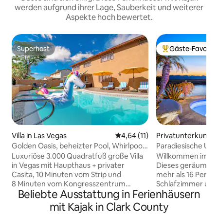
werden aufgrund ihrer Lage, Sauberkeit und weiterer
Aspekte hoch bewertet.
Superhost
Gäste-Favorit
Superhost
Beliebter Gäste-F
Villa in Las Vegas
Durchschnittliche Bewertung:
4,64 (11)
Privatunterkunft i
City
Golden Oasis, beheizter Pool, Whirlpool
Paradiesische Unt
und 10 Minuten zum Strip
Spa und Dock!
Luxuriöse 3.000 Quadratfuß große Villa
Willkommen im Par
in Vegas mit Haupthaus + privater
Dieses geräumige 
Casita, 10 Minuten vom Strip und
mehr als 16 Perso
8 Minuten vom Kongresszentrum
Schlafzimmer und
Beliebte Ausstattung in Ferienhäusern
entfernt. Schlafplätze für bis zu 16
privates Dock, Zu
Personen mit 5 Schlafzimmern und 3,5
Strände, einen Wh
mit Kajak in Clark County
Bädern. Genießen Sie einen beheizten
den Tag am Fluss