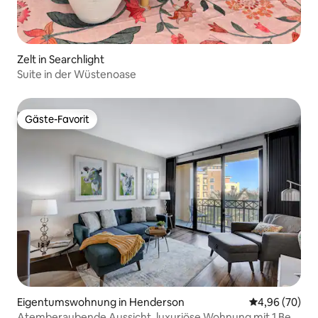
Zelt in Searchlight
Suite in der Wüstenoase
Gäste-Favorit
Gäste-Favorit
Eigentumswohnung in Henderson
Durchschnittl
4,96 (70)
Atemberaubende Aussicht, luxuriöse Wohnung mit 1 Bett