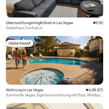
Übernachtungsmöglichkeit in Las Vegas
Durchschn
5 (6)
Gästehaus Central LV
Gäste-Favorit
Gäste-Favorit
Wohnung in Las Vegas
Durchschnittl
4,98 (57)
Summerlin Vegas: Eigentumswohnung mit Pool, Whirlpool
und Spielen