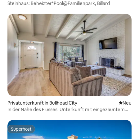
Steinhaus: Beheizter*Pool@Familienpark, Billard
Privatunterkunft in Bullhead City
Neue Unt
Neu
In der Nähe des Flusses! Unterkunft mit eingezäuntem
Garten in Bullhead City
Superhost
Superhost