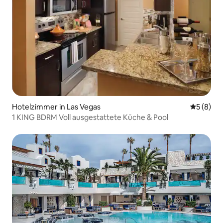
Hotelzimmer in Las Vegas
Durchschn
5 (8)
1 KING BDRM Voll ausgestattete Küche & Pool