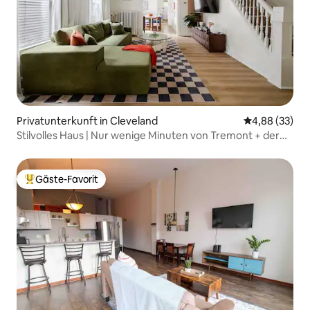
Privatunterkunft in Cleveland
Durchschnittl
4,88 (33)
Stilvolles Haus | Nur wenige Minuten von Tremont + der
Innenstadt entfernt
Gäste-Favorit
Beliebter Gäste-Favorit.