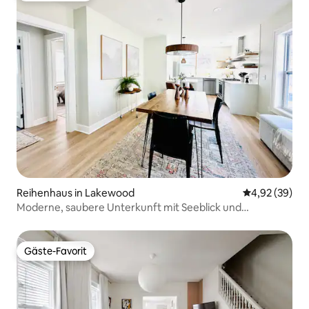
Reihenhaus in Lakewood
Durchschnittl
4,92 (39)
Moderne, saubere Unterkunft mit Seeblick und
Sonnenuntergangsstimmung
Gäste-Favorit
Gäste-Favorit