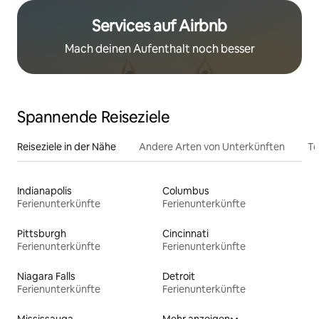
Services auf Airbnb
Mach deinen Aufenthalt noch besser
Spannende Reiseziele
Reiseziele in der Nähe
Andere Arten von Unterkünften
To
Indianapolis
Columbus
Ferienunterkünfte
Ferienunterkünfte
Pittsburgh
Cincinnati
Ferienunterkünfte
Ferienunterkünfte
Niagara Falls
Detroit
Ferienunterkünfte
Ferienunterkünfte
Mississauga
Mehr anzeigen