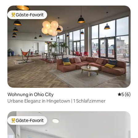
Gäste-Favorit
Beliebter Gäste-Favorit.
Wohnung in Ohio City
Durchschn
5 (6)
Urbane Eleganz in Hingetown | 1 Schlafzimmer
Gäste-Favorit
Beliebter Gäste-Favorit.