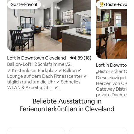
Gäste-Favorit
Gäste-Favorit
Gäste-Favorit
Beliebter Gäste-F
Loft in Downtown Cleveland
Durchschnittliche Bewertung: 
4,89 (18)
Balkon-Loft | 2 Schlafzimmer/2
Loft in Downtown
Badezimmer | Dachterrasse |
✔ Kostenloser Parkplatz ✔ Balkon ✔
„Historischer Cha
Fitnessraum | Innenstadt
Lounge auf dem Dach Fitnesscenter ✔
von Cleveland“
Diese einzigarti
täglich rund um die Uhr ✔ Schnelles
Herzen von Cleve
WLAN & Arbeitsplatz - ✔
Gateway District 
Waschmaschine & -trockner in der
private Dachterra
Unterkunft ✔ Haustierfreundlich Erlebe
Beliebte Ausstattung in
Parkplätze! Dieses atemberaubende,
die Innenstadt von Cleveland in diesem
111 m² große Loft
Ferienunterkünften in Cleveland
geräumigen Loft mit 2 Schlafzimmern/2
sich im obersten 
Badezimmern, hohen Decken und
wunderschön rest
einem eigenen Balkon. Perfekt für
aus den 1880er-Ja
Spieltage, Konzerte, Geschäftsreisen
perfekte Mischung
oder Krankenhausbesuche in Cleveland.