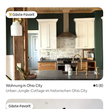
Gäste-Favorit
Beliebter Gäste-Favorit.
Wohnung in Ohio City
Durchschn
5 (8)
Urban-Jungle-Cottage im historischen Ohio City
Gäste-Favorit
Gäste-Favorit