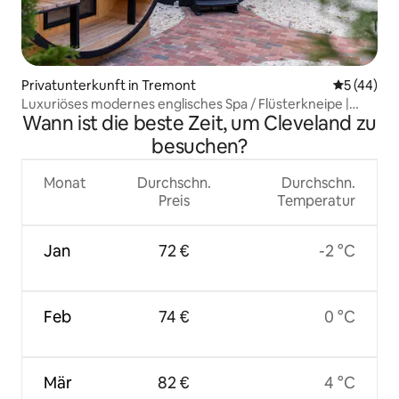
Privatunterkunft in Tremont
Durchschni
5 (44)
Luxuriöses modernes englisches Spa / Flüsterkneipe |
Wann ist die beste Zeit, um Cleveland zu
Corning Manor
besuchen?
Monat
Durchschn.
Durchschn.
Preis
Temperatur
Jan
72 €
-2 °C
Feb
74 €
0 °C
Mär
82 €
4 °C