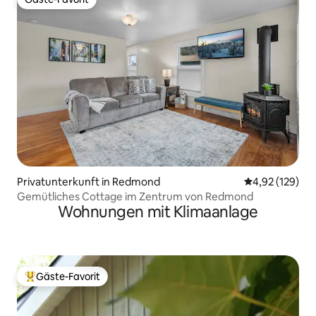
Gäste-Favorit
Privatunterkunft in Redmond
Durchschnittl
4,92 (129)
Gemütliches Cottage im Zentrum von Redmond
Wohnungen mit Klimaanlage
Gäste-Favorit
Beliebter Gäste-Favorit.