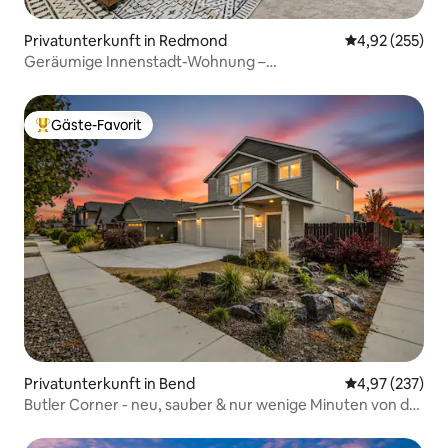
Privatunterkunft in Redmond
Durchschnittli
4,92 (255)
Geräumige Innenstadt-Wohnung –
Billard/Tischtennis/Sauna
Gäste-Favorit
Beliebter Gäste-Favorit.
Privatunterkunft in Bend
Durchschnittli
4,97 (237)
Butler Corner - neu, sauber & nur wenige Minuten von der
Innenstadt entfernt