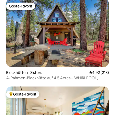
Gäste-Favorit
Gäste-Favorit
Blockhütte in Sisters
Durchschnittl
4,92 (213)
A-Rahmen-Blockhütte auf 4,5 Acres – WHIRLPOOL,
hundefreundlich
Gäste-Favorit
Beliebter Gäste-Favorit.