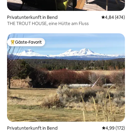
Privatunterkunft in Bend
Durchschnittli
4,84 (474)
THE TROUT HOUSE, eine Hütte am Fluss
Gäste-Favorit
Beliebter Gäste-Favorit.
Privatunterkunft in Bend
Durchschnittl
4,99 (172)