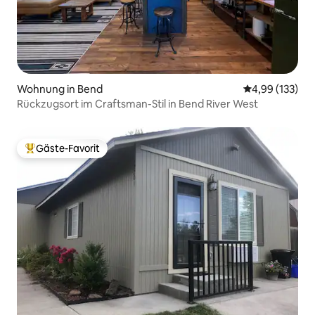
Wohnung in Bend
Durchschnittl
4,99 (133)
Rückzugsort im Craftsman-Stil in Bend River West
Gäste-Favorit
Beliebter Gäste-Favorit.