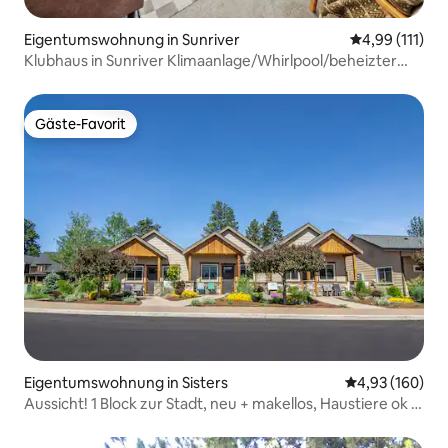
Eigentumswohnung in Sunriver
Durchschnittl
4,99 (111)
Klubhaus in Sunriver Klimaanlage/Whirlpool/beheizter
Pool/Grill
Gäste-Favorit
Gäste-Favorit
Eigentumswohnung in Sisters
Durchschnittli
4,93 (160)
Aussicht! 1 Block zur Stadt, neu + makellos, Haustiere ok –
Mittel