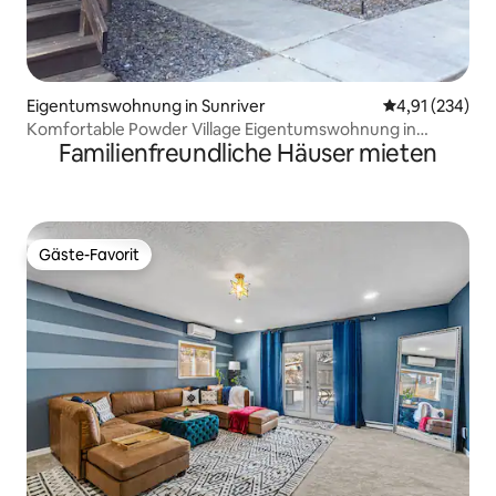
Eigentumswohnung in Sunriver
Durchschnittl
4,91 (234)
Komfortable Powder Village Eigentumswohnung in
Familienfreundliche Häuser mieten
Sunriver OR
Gäste-Favorit
Gäste-Favorit