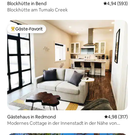
Blockhütte in Bend
Durchschnittli
4,94 (593)
Blockhütte am Tumalo Creek
Gäste-Favorit
Beliebter Gäste-Favorit.
Gästehaus in Redmond
Durchschnittl
4,98 (317)
Modernes Cottage in der Innenstadt in der Nähe von
Outdoor-Abenteuer