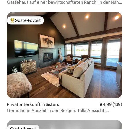
Gästehaus auf einer bewirtschafteten Ranch. In der Nähe
von Bend, Oregon
Gäste-Favorit
Beliebter Gäste-Favorit.
Privatunterkunft in Sisters
Durchschnittli
4,99 (139)
Gemütliche Auszeit in den Bergen: Tolle Aussicht!
Whirlpool!
Gäste-Favorit