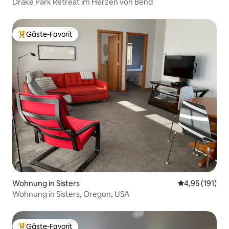
Drake Park Retreat im Herzen von Bend
Gäste-Favorit
Beliebter Gäste-Favorit.
Wohnung in Sisters
Durchschnittl
4,95 (191)
Wohnung in Sisters, Oregon, USA
Gäste-Favorit