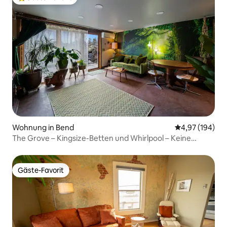
Beliebter Gäste-Favorit.
Wohnung in Bend
Durchschnittli
4,97 (194)
The Grove – Kingsize-Betten und Whirlpool – Keine
Haustiere
Gäste-Favorit
Gäste-Favorit