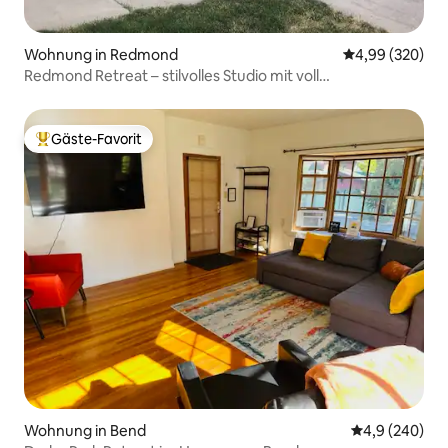
Wohnung in Redmond
Durchschnittli
4,99 (320)
Redmond Retreat – stilvolles Studio mit voll
ausgestatteter Küche
Gäste-Favorit
Beliebter Gäste-Favorit.
Wohnung in Bend
Durchschnittl
4,9 (240)