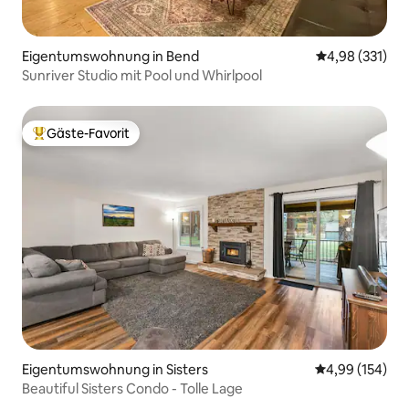
Eigentumswohnung in Bend
Durchschnittl
4,98 (331)
Sunriver Studio mit Pool und Whirlpool
Gäste-Favorit
Beliebter Gäste-Favorit.
Eigentumswohnung in Sisters
Durchschnittli
4,99 (154)
Beautiful Sisters Condo - Tolle Lage