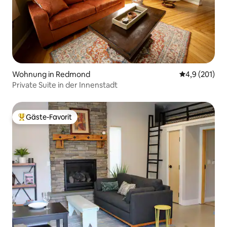
Wohnung in Redmond
Durchschnitt
4,9 (201)
Private Suite in der Innenstadt
Gäste-Favorit
Beliebter Gäste-Favorit.