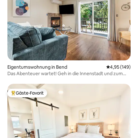
Eigentumswohnung in Bend
Durchschnittli
4,95 (149)
Das Abenteuer wartet! Geh in die Innenstadt und zum
Fluss!
Gäste-Favorit
Beliebter Gäste-Favorit.