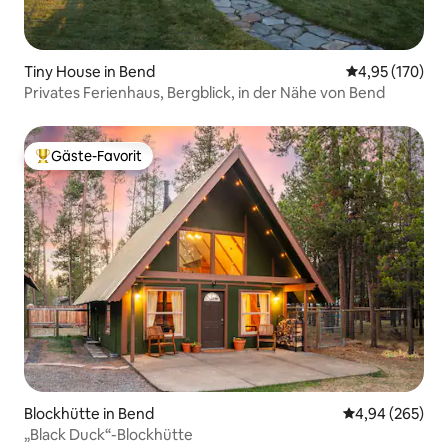
Tiny House in Bend
Durchschnittl
4,95 (170)
Privates Ferienhaus, Bergblick, in der Nähe von Bend
Gäste-Favorit
Beliebter Gäste-Favorit.
Blockhütte in Bend
Durchschnittli
4,94 (265)
„Black Duck“-Blockhütte