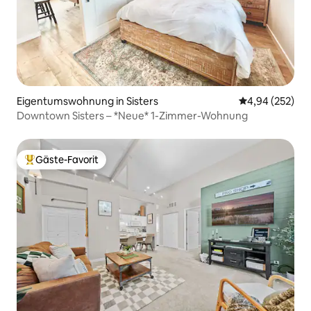
Eigentumswohnung in Sisters
Durchschnittli
4,94 (252)
Downtown Sisters – *Neue* 1-Zimmer-Wohnung
Gäste-Favorit
Beliebter Gäste-Favorit.