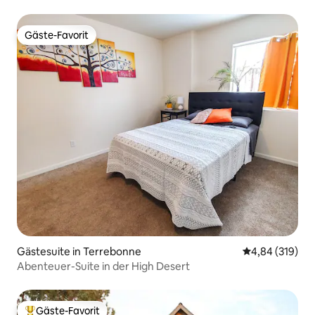
Gäste-Favorit
Gäste-Favorit
Gästesuite in Terrebonne
Durchschnittli
4,84 (319)
Abenteuer-Suite in der High Desert
Gäste-Favorit