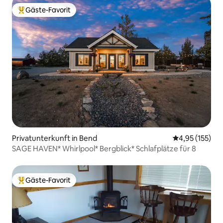
Gäste-Favorit
Beliebter Gäste-Favorit.
Privatunterkunft in Bend
Durchschnittl
4,95 (155)
SAGE HAVEN* Whirlpool* Bergblick* Schlafplätze für 8
Gäste-Favorit
Beliebter Gäste-Favorit.