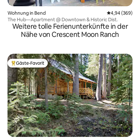
Wohnung in Bend
Durchschnittli
4,94 (369)
The Hub—Apartment @ Downtown & Historic Dist.
Weitere tolle Ferienunterkünfte in der
Nähe von Crescent Moon Ranch
Gäste-Favorit
Beliebter Gäste-Favorit.