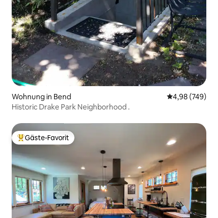
Wohnung in Bend
Durchschnittli
4,98 (749)
Historic Drake Park Neighborhood .
Gäste-Favorit
Beliebter Gäste-Favorit.