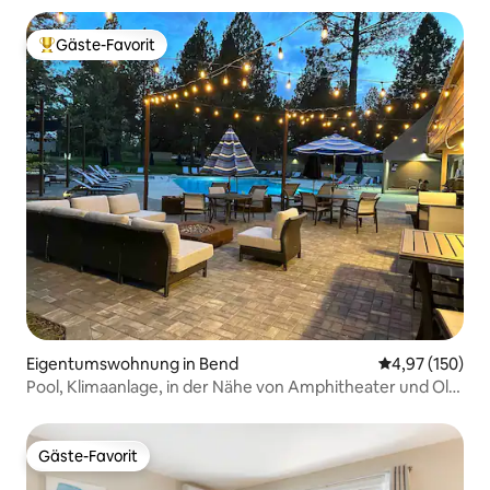
Gäste-Favorit
Beliebter Gäste-Favorit.
Eigentumswohnung in Bend
Durchschnittl
4,97 (150)
Pool, Klimaanlage, in der Nähe von Amphitheater und Old
Mill
Gäste-Favorit
Gäste-Favorit