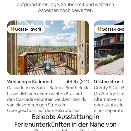
aufgrund ihrer Lage, Sauberkeit und weiteren
Aspekten hoch bewertet.
Gäste-Favorit
Gäste-Favorit
Beliebter Gäste-Favorit.
Beliebter Gäste-F
Wohnung in Redmond
Durchschnittliche Bewertung: 4
4,97 (241)
Gästesuite in Ter
Cascade View Suite · Balkon · Smith Rock
Comfy & Cozy!
Lasse dich von einem weiten Blick auf
Großartige Unterk
den Cascade Mountain wecken, den du
Alternative zum A
von diesem ruhigen Studio im
oder als Ausflugso
Obergeschoss auf dem Felsrand aus
einer separaten, r
Beliebte Ausstattung in
hast, nur wenige Minuten von der Stadt
eigenem Eingang u
entfernt. Betritt deinen privaten Balkon
Genieße die gerä
Ferienunterkünften in der Nähe von
und begib dich dann zum Smith Rock.
große Suite mit 