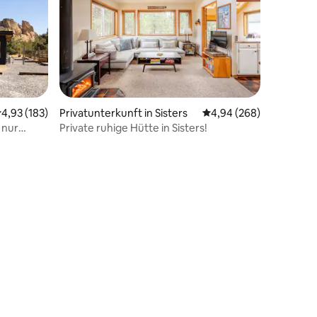
urchschnittliche Bewertung: 4,93 von 5, 183 Bewertungen
4,93 (183)
Privatunterkunft in Sisters
Durchschnittliche Bew
4,94 (268)
 nur
Private ruhige Hütte in Sisters!
ernt
48 Bewertungen