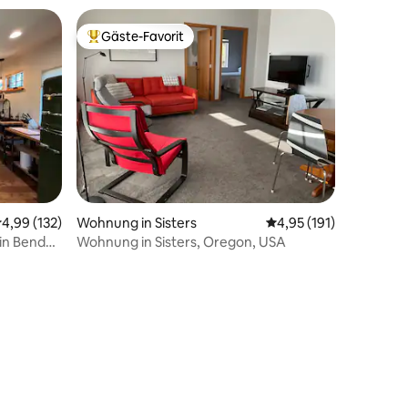
Gäste-Favorit
Beliebter Gäste-Favorit.
urchschnittliche Bewertung: 4,99 von 5, 132 Bewertungen
4,99 (132)
Wohnung in Sisters
Durchschnittliche Bew
4,95 (191)
in Bend
Wohnung in Sisters, Oregon, USA