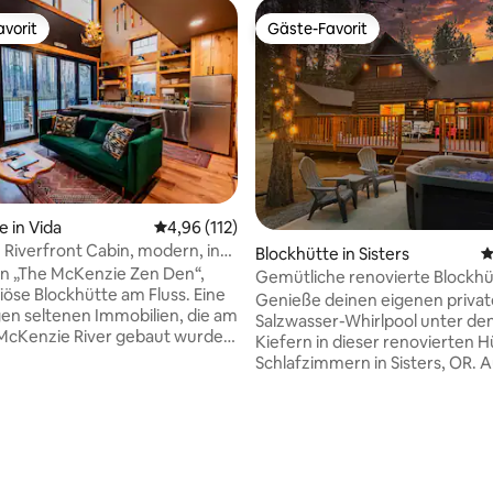
vorit
Gäste-Favorit
vorit
Gäste-Favorit
e in Vida
Durchschnittliche Bewertung: 4,96 von 5, 1
4,96 (112)
Riverfront Cabin, modern, in
Blockhütte in Sisters
D
von heißen Quellen
 in „The McKenzie Zen Den“,
Gemütliche renovierte Blockhü
riöse Blockhütte am Fluss. Eine
WHIRLPOOL – große Terrasse!
Genieße deinen eigenen priva
en seltenen Immobilien, die am
Salzwasser-Whirlpool unter de
McKenzie River gebaut wurde,
Kiefern in dieser renovierten H
ass du von der Terrasse aus
Schlafzimmern in Sisters, OR. 
uche Insta
ruhigen 1-Acre-Grundstück im 
ezenden für einen
Crossroads gelegen, ist es nur
tte verfügt über
von den Geschäften und Resta
eistöckigen großen Raum mit
der Innenstadt von Sisters entf
rgroßen Schiebetür aus Glas,
Inneren findest du gewölbte D
zum Deck hin öffnet. Unten
schöne Holzbalken, eine mode
rtung: 4,93 von 5, 143 Bewertungen