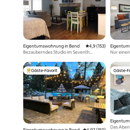
Eigentumswohnung in Bend
Durchschnittliche Be
4,9 (153)
Eigentum
Bezauberndes Studio im Seventh
Nur einen
Mountain Resort
Condo - o
Gäste-Favorit
Gäste-Fa
Beliebter Gäste-Favorit.
Gäste-Fa
Eigentum
Das Abent
Eigentumswohnung in Bend
Durchschnittliche Bewe
4,97 (150)