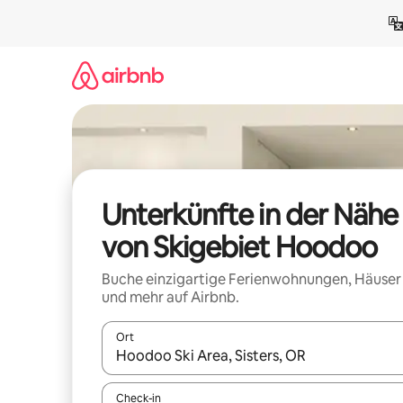
Zu
Inhalten
springen
Unterkünfte in der Nähe
von Skigebiet Hoodoo
Buche einzigartige Ferienwohnungen, Häuser
und mehr auf Airbnb.
Ort
Wenn Ergebnisse verfügbar sind, navigiere mit d
Check-in