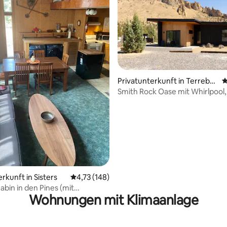
rtung: 4,93 von 5, 387 Bewertungen
Privatunterkunft in Terrebo
D
nne
Smith Rock Oase mit Whirlpool,
wenige Schritte vom Park entf
rkunft in Sisters
Durchschnittliche Bewertung: 4,73 von 5, 1
4,73 (148)
abin in den Pines (mit
Wohnungen mit Klimaanlage
on der Stufe 2)