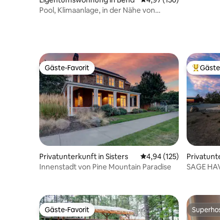
Innenstad
Pool, Klimaanlage, in der Nähe von
Amphitheater und Old Mill
Gäste-Favorit
Gäste
Gäste-Favorit
Beliebte
Privatunterkunft in Sisters
Durchschnittliche Bewe
4,94 (125)
Privatunt
Innenstadt von Pine Mountain Paradise
SAGE HAVE
Schlafplät
Gäste-Favorit
Superho
Gäste-Favorit
Superho