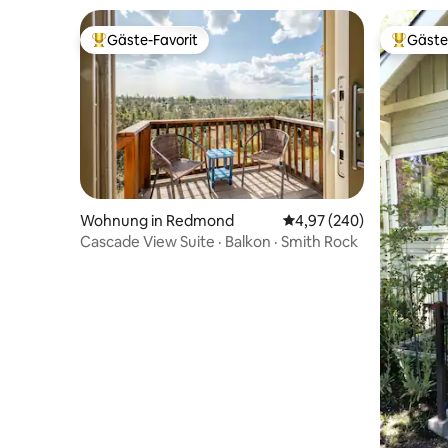
Gäste-Favorit
Gäste
Beliebter Gäste-Favorit.
Beliebte
Wohnung in Redmond
Durchschnittliche Bewe
4,97 (240)
Cascade View Suite · Balkon · Smith Rock