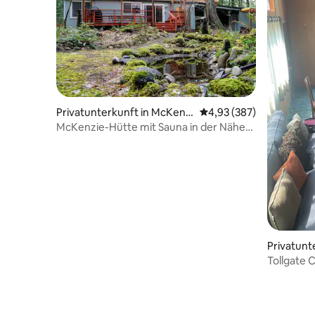
Privatunterkunft in McKenzi
Durchschnittliche Bewe
4,93 (387)
e Bridge
McKenzie-Hütte mit Sauna in der Nähe
von heißen Quellen und Wanderwegen
Privatunte
Tollgate C
Ladestati