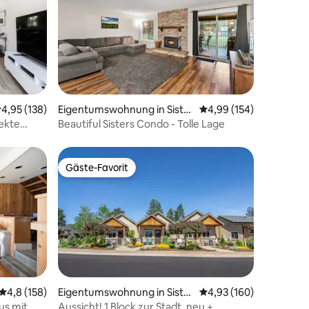
67 Bewertungen
urchschnittliche Bewertung: 4,95 von 5, 138 Bewertungen
4,95 (138)
Eigentumswohnung in Sister
Durchschnittliche Bew
4,99 (154)
s
fekte
Beautiful Sisters Condo - Tolle Lage
Gäste-Favorit
Gäste-Favorit
49 Bewertungen
Durchschnittliche Bewertung: 4,8 von 5, 158 Bewertungen
4,8 (158)
Eigentumswohnung in Sister
Durchschnittliche Bew
4,93 (160)
s
s mit
Aussicht! 1 Block zur Stadt, neu +