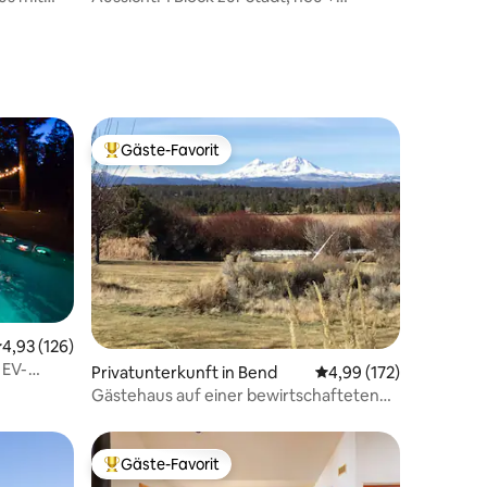
makellos, Haustiere ok – Mittel
Gäste-Favorit
Beliebter Gäste-Favorit.
55 Bewertungen
urchschnittliche Bewertung: 4,93 von 5, 126 Bewertungen
4,93 (126)
 EV-
Privatunterkunft in Bend
Durchschnittliche Bew
4,99 (172)
Gästehaus auf einer bewirtschafteten
Ranch. In der Nähe von Bend, Oregon
Gäste-Favorit
Beliebter Gäste-Favorit.