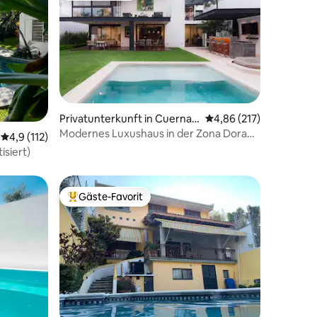
Privatunterkunft in Cuernav
Durchschnittliche Bew
4,86 (217)
aca
Modernes Luxushaus in der Zona Dorada
37 Bewertungen
Durchschnittliche Bewertung: 4,9 von 5, 112 Bewertungen
4,9 (112)
Cuernavaca
isiert)
Gäste-Favorit
Beliebter Gäste-Favorit.