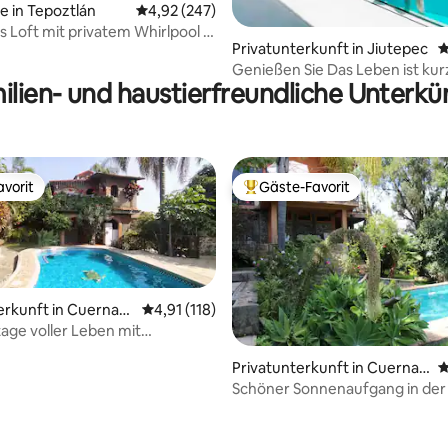
rtung: 4,91 von 5, 363 Bewertungen
e in Tepoztlán
Durchschnittliche Bewertung: 4,92 von 5, 2
4,92 (247)
s Loft mit privatem Whirlpool in
Privatunterkunft in Jiutepec
D
n
Genießen Sie Das Leben ist kur
ilien- und haustierfreundliche Unterkü
vorit
Gäste-Favorit
vorit
Beliebter Gäste-Favorit.
erkunft in Cuernav
Durchschnittliche Bewertung: 4,91 von 5, 1
4,91 (118)
age voller Leben mit
 Pool.
Privatunterkunft in Cuernav
D
aca
Schöner Sonnenaufgang in der
rtung: 4,88 von 5, 104 Bewertungen