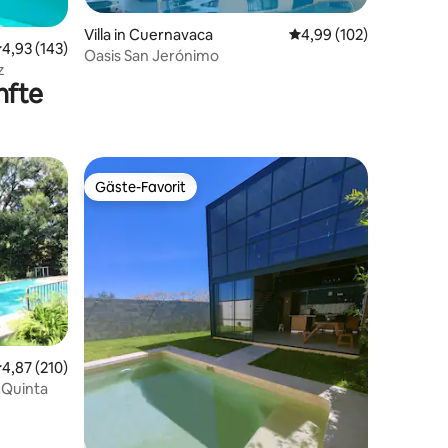
47 Bewertungen
Villa in Cuernavaca
Durchschnittliche Bew
4,99 (102)
urchschnittliche Bewertung: 4,93 von 5, 143 Bewertungen
4,93 (143)
Oasis San Jerónimo
z
nfte
Gäste-Favorit
Gäste-Favorit
18 Bewertungen
urchschnittliche Bewertung: 4,87 von 5, 210 Bewertungen
4,87 (210)
 Quinta