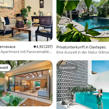
rtung: 4,88 von 5, 365 Bewertungen
uernavaca
Durchschnittliche Bewertung: 4,92 von 5, 2
4,92 (237)
Privatunterkunft in Oaxtepec
l-Apartment mit Panoramablick
Eine Auszeit in der Natur (klimat
vorit
Superhost
vorit
Superhost