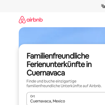
Zu
Inhalten
springen
Familienfreundliche
Ferienunterkünfte in
Cuernavaca
Finde und buche einzigartige
familienfreundliche Unterkünfte auf Airbnb.
Ort
Wenn Ergebnisse verfügbar sind, navigiere mit d