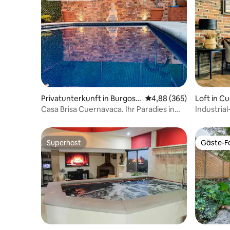
Privatunterkunft in Burgos
Durchschnittliche Bewe
4,88 (365)
Loft in C
Cuernavaca
Casa Brisa Cuernavaca. Ihr Paradies in
Industria
Burgos
und Pool
Superhost
Gäste-Fa
Superhost
Gäste-Fa