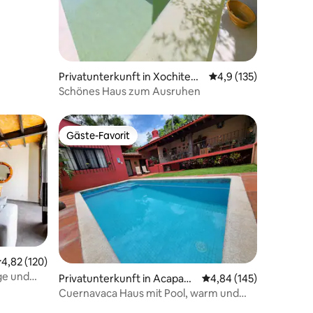
Privatunterkunft in Xochitepe
Durchschnittliche Be
4,9 (135)
c
Schönes Haus zum Ausruhen
Gäste-Favorit
Gäste-Favorit
urchschnittliche Bewertung: 4,82 von 5, 120 Bewertungen
4,82 (120)
ge und
83 Bewertungen
Privatunterkunft in Acapant
Durchschnittliche Bew
4,84 (145)
zingo
Cuernavaca Haus mit Pool, warm und
kolonial