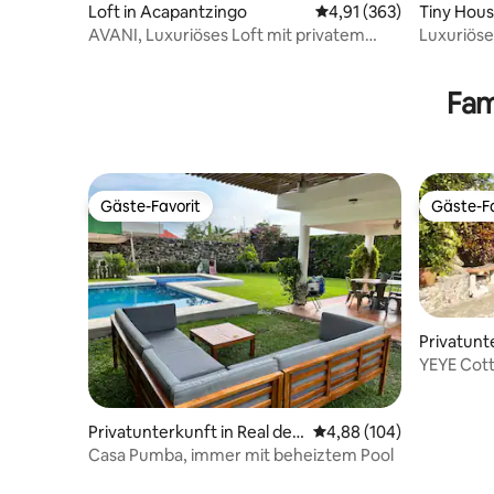
Loft in Acapantzingo
Durchschnittliche Bewe
4,91 (363)
Tiny Hous
AVANI, Luxuriöses Loft mit privatem
Luxuriöse
Whirlpool Cuernavaca
Tepoztlá
Fam
Gäste-Favorit
Gäste-Fa
Gäste-Favorit
Gäste-Fa
Privatunt
aca
YEYE Cott
beheiztem
Privatunterkunft in Real de
Durchschnittliche Bewe
4,88 (104)
Oaxtepec
Casa Pumba, immer mit beheiztem Pool