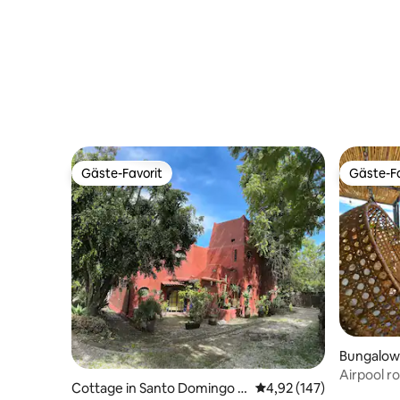
Gäste-Favorit
Gäste-Fa
Gäste-Favorit
Gäste-Fa
Bungalow
Airpool r
Cottage in Santo Domingo O
Durchschnittliche Bewe
4,92 (147)
privater P