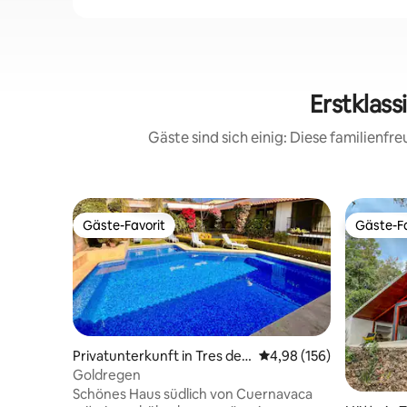
Erstklas
Gäste sind sich einig: Diese familienf
Gäste-Favorit
Gäste-Fa
Gäste-Favorit
Gäste-Fa
Privatunterkunft in Tres de
Durchschnittliche Bewe
4,98 (156)
Mayo
Goldregen
Schönes Haus südlich von Cuernavaca