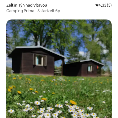
Zelt in Týn nad Vltavou
Durchschnit
4,33 (3)
Camping Prima - Safarizelt 6p