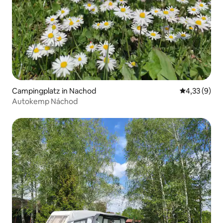
Campingplatz in Nachod
Durchschnit
4,33 (9)
Autokemp Náchod