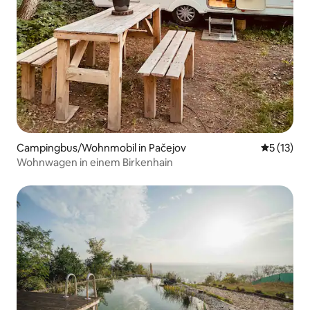
Campingbus/Wohnmobil in Pačejov
Durchschn
5 (13)
Wohnwagen in einem Birkenhain