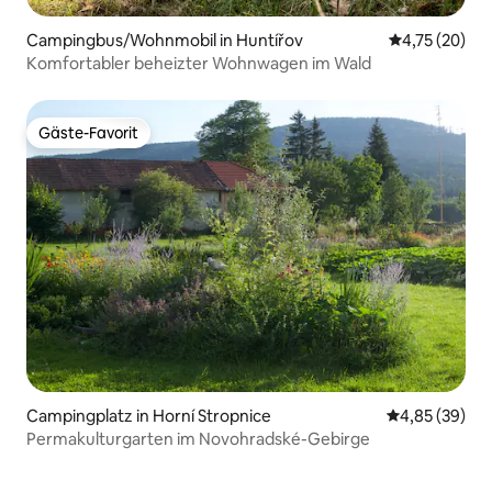
Campingbus/Wohnmobil in Huntířov
Durchschnitt
4,75 (20)
Komfortabler beheizter Wohnwagen im Wald
Gäste-Favorit
Gäste-Favorit
Campingplatz in Horní Stropnice
Durchschnittl
4,85 (39)
Permakulturgarten im Novohradské-Gebirge