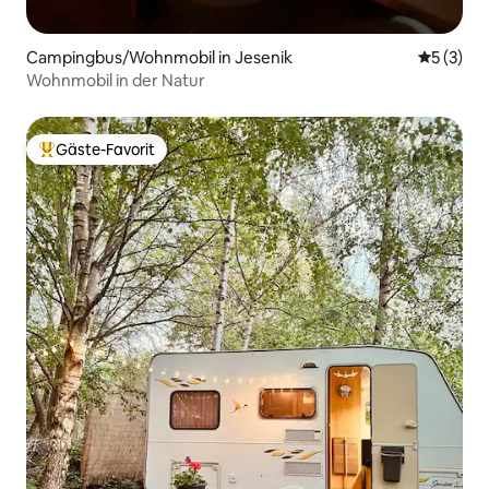
Campingbus/Wohnmobil in Jesenik
Durchsch
5 (3)
Wohnmobil in der Natur
Gäste-Favorit
Beliebter Gäste-Favorit.