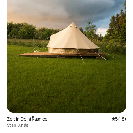
Zelt in Dolní Řasnice
Durchschn
5 (18)
Stan u.nás