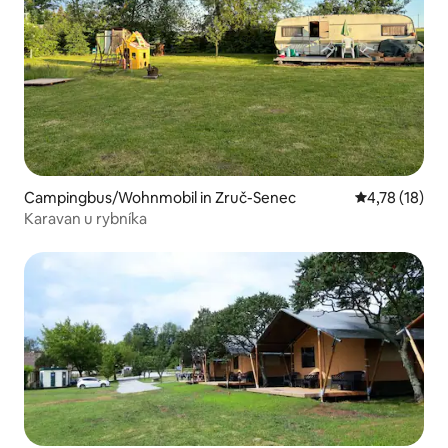
Campingbus/Wohnmobil in Zruč-Senec
Durchschnitt
4,78 (18)
Karavan u rybníka