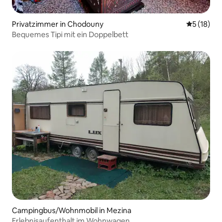
Privatzimmer in Chodouny
Durchschn
5 (18)
Bequemes Tipi mit ein Doppelbett
Campingbus/Wohnmobil in Mezina
Erlebnisaufenthalt im Wohnwagen