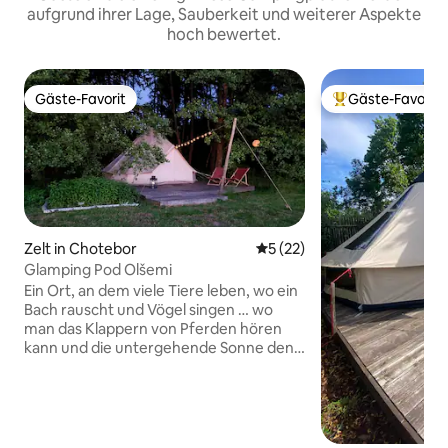
aufgrund ihrer Lage, Sauberkeit und weiterer Aspekte
hoch bewertet.
Gäste-Favorit
Gäste-Favorit
Gäste-Favorit
Beliebter Gäste-F
Zelt in Chotebor
Durchschnittliche Bewertun
5 (22)
Glamping Pod Olšemi
Ein Ort, an dem viele Tiere leben, wo ein
Bach rauscht und Vögel singen … wo
man das Klappern von Pferden hören
kann und die untergehende Sonne den
gesamten Himmel erleuchtet. Ein Ort,
an dem Kaninchen und Glühwürmchen
eine gute Nacht wünschen. Ein Ort ohne
Strom und Internet, aber mit einer
zusätzlichen Portion Romantik. Genieße