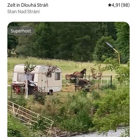
Zelt in Dlouhá Stráň
Durchschnitt
4,91 (98)
Stan Nad Strání
Superhost
Superhost