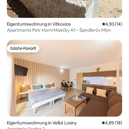
Eigentumswohnung in Vítkovice
Durchschnitt
4,93 (14)
Apartments Petr Horní Mísečky A1 – Špindlerův Mlýn
Gäste-Favorit
Gäste-Favorit
Eigentumswohnung in Velké Losiny
Durchschnitt
4,89 (18)
Apartmán Sophia 2