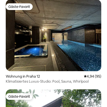
Gäste-Favorit
Gäste-Favorit
Wohnung in Praha 12
Durchschnittl
4,94 (95)
Klimatisiertes Luxus-Studio: Pool, Sauna, Whirlpool
Gäste-Favorit
Gäste-Favorit