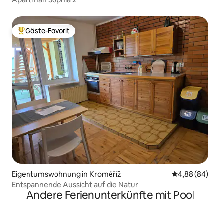
Gäste-Favorit
Beliebter Gäste-Favorit.
Eigentumswohnung in Kroměříž
Durchschnittl
4,88 (84)
Entspannende Aussicht auf die Natur
Andere Ferienunterkünfte mit Pool