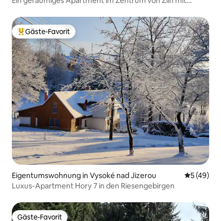
Ein geräumiges Apartment im Zentrum von Zlín mit
ländlicher Atmosphäre
Gäste-Favorit
Beliebter Gäste-Favorit.
Eigentumswohnung in Vysoké nad Jizerou
Durchschni
5 (49)
Luxus-Apartment Hory 7 in den Riesengebirgen
Gäste-Favorit