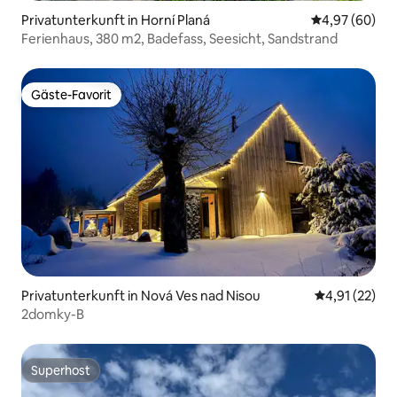
Privatunterkunft in Horní Planá
Durchschnittl
4,97 (60)
Ferienhaus, 380 m2, Badefass, Seesicht, Sandstrand
Gäste-Favorit
Gäste-Favorit
Privatunterkunft in Nová Ves nad Nisou
Durchschnitt
4,91 (22)
2domky-B
Superhost
Superhost