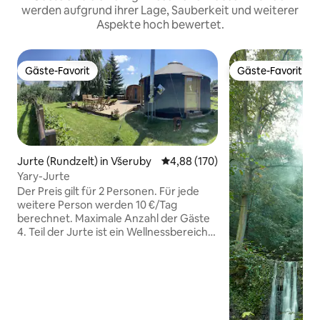
werden aufgrund ihrer Lage, Sauberkeit und weiterer
Aspekte hoch bewertet.
Gäste-Favorit
Gäste-Favorit
Gäste-Favorit
Gäste-Favorit
Jurte (Rundzelt) in Všeruby
Durchschnittliche Bewertung: 4
4,88 (170)
Yary-Jurte
Der Preis gilt für 2 Personen. Für jede
weitere Person werden 10 €/Tag
berechnet. Maximale Anzahl der Gäste
4. Teil der Jurte ist ein Wellnessbereich,
der vor Ort bezahlt wird (20 €/Tag).
Keine Sorge, wir werden uns nach der
Buchung rechtzeitig bei Ihnen melden
und alle zusätzlichen Dienstleistungen
bestätigen. Genießen Sie den herrlichen
Blick auf den Teich direkt von der Jurte.