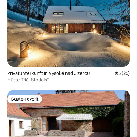
Privatunterkunft in Vysoké nad Jizerou
Durchschn
5 (25)
Hütte Tříč „Stodola“
Gäste-Favorit
Gäste-Favorit