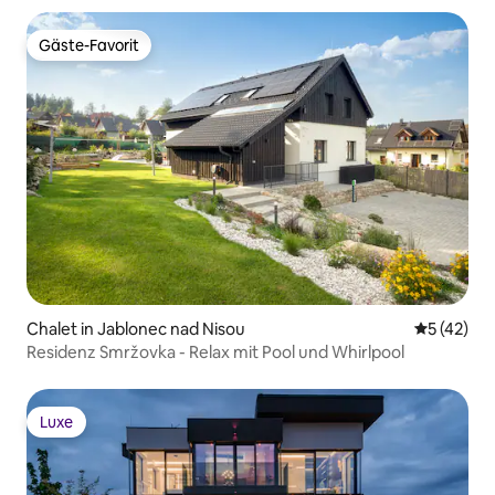
Gäste-Favorit
Gäste-Favorit
Chalet in Jablonec nad Nisou
Durchschn
5 (42)
Residenz Smržovka - Relax mit Pool und Whirlpool
Luxe
Luxe