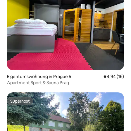
Eigentumswohnung in Prague 5
Durchschnitt
4,94 (16)
Apartment Sport & Sauna Prag
Superhost
Superhost