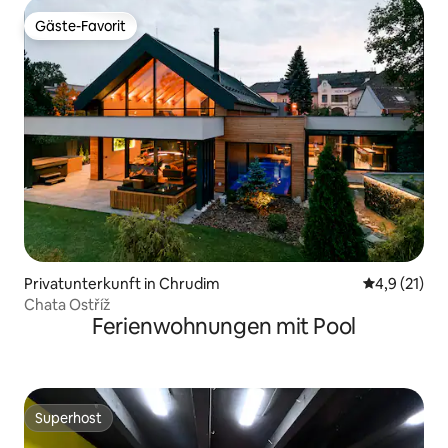
Gäste-Favorit
Gäste-Favorit
Privatunterkunft in Chrudim
Durchschnit
4,9 (21)
Chata Ostříž
Ferienwohnungen mit Pool
Superhost
Superhost