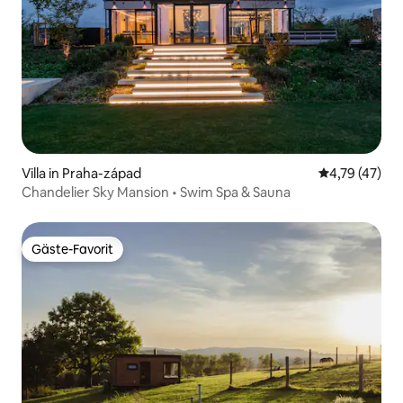
Villa in Praha-západ
Durchschnitt
4,79 (47)
Chandelier Sky Mansion • Swim Spa & Sauna
Gäste-Favorit
Gäste-Favorit