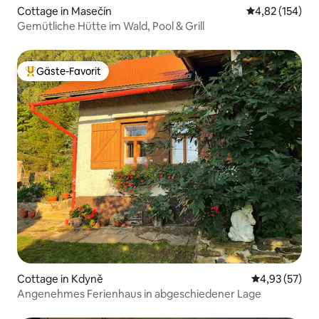
Cottage in Masečín
Durchschnittl
4,82 (154)
Gemütliche Hütte im Wald, Pool & Grill
Gäste-Favorit
Beliebter Gäste-Favorit.
Cottage in Kdyně
Durchschnitt
4,93 (57)
Angenehmes Ferienhaus in abgeschiedener Lage