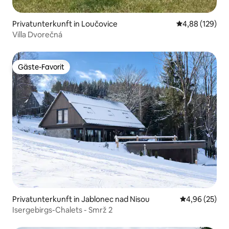
Privatunterkunft in Loučovice
Durchschnittli
4,88 (129)
Villa Dvorečná
Gäste-Favorit
Gäste-Favorit
Privatunterkunft in Jablonec nad Nisou
Durchschnittl
4,96 (25)
Isergebirgs-Chalets - Smrž 2