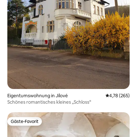
Eigentumswohnung in Jílové
Durchschnittli
4,78 (265)
Schönes romantisches kleines „Schloss“
Gäste-Favorit
Gäste-Favorit