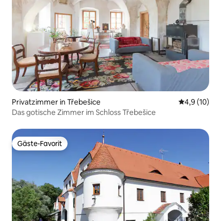
Privatzimmer in Třebešice
Durchschnit
4,9 (10)
Das gotische Zimmer im Schloss Třebešice
Gäste-Favorit
Gäste-Favorit