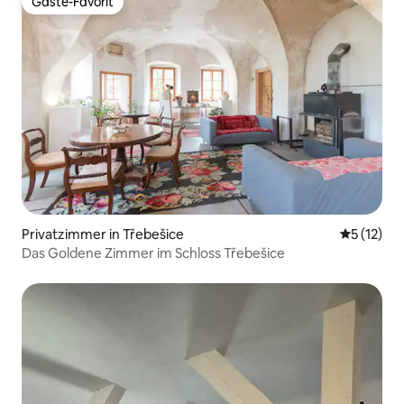
Gäste-Favorit
Gäste-Favorit
Privatzimmer in Třebešice
Durchschn
5 (12)
Das Goldene Zimmer im Schloss Třebešice