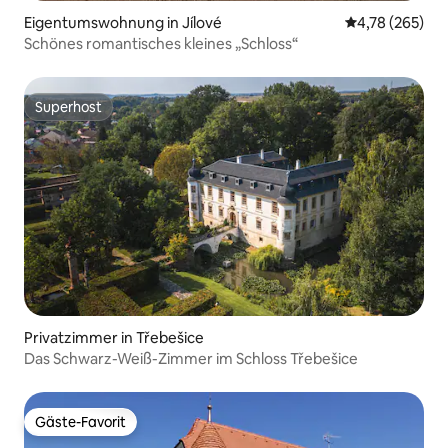
Eigentumswohnung in Jílové
Durchschnittli
4,78 (265)
Schönes romantisches kleines „Schloss“
Superhost
Superhost
Privatzimmer in Třebešice
Das Schwarz-Weiß-Zimmer im Schloss Třebešice
Gäste-Favorit
Gäste-Favorit