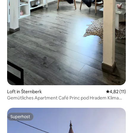
Loft in Šternberk
Durchschnitt
4,82 (11)
Gemütliches Apartment Café Princ pod Hradem Klima
Wi-Fi
Superhost
Superhost