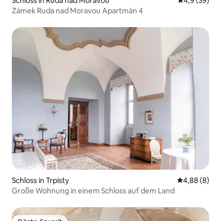
Schloss in Ruda nad Moravou
Durchschnitt
4,9 (39)
Zámek Ruda nad Moravou Apartmán 4
Schloss in Trpísty
Durchschnitt
4,88 (8)
Große Wohnung in einem Schloss auf dem Land