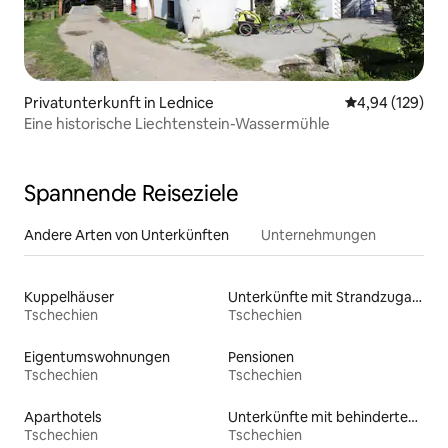
Privatunterkunft in Lednice
Durchschnittli
4,94 (129)
Eine historische Liechtenstein-Wassermühle
Spannende Reiseziele
Andere Arten von Unterkünften
Unternehmungen
Kuppelhäuser
Unterkünfte mit Strandzugang
Tschechien
Tschechien
Eigentumswohnungen
Pensionen
Tschechien
Tschechien
Aparthotels
Unterkünfte mit behindertengerechtem Bett
Tschechien
Tschechien