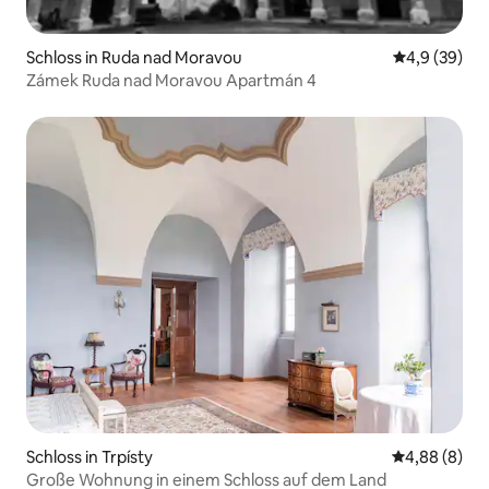
Schloss in Ruda nad Moravou
Durchschnitt
4,9 (39)
Zámek Ruda nad Moravou Apartmán 4
Schloss in Trpísty
Durchschnitt
4,88 (8)
Große Wohnung in einem Schloss auf dem Land