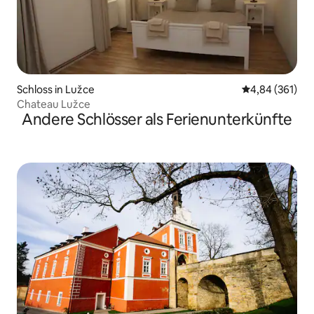
Schloss in Lužce
Durchschnittli
4,84 (361)
Chateau Lužce
Andere Schlösser als Ferienunterkünfte