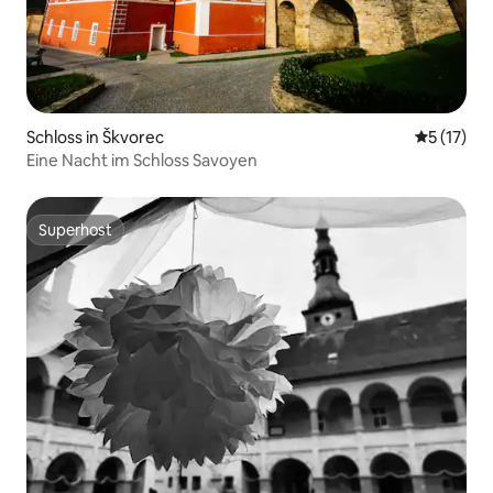
Schloss in Škvorec
Durchschn
5 (17)
Eine Nacht im Schloss Savoyen
Superhost
Superhost