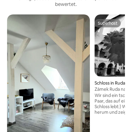
bewertet.
Superhost
Superhost
Schloss in Ruda n
Zámek Ruda nad 
Wir sind ein tsch
Paar, das auf eine
Schloss lebt:) Wir 
herum und zeigen d
Renovierung läuft. Übernachte bei u
und entspanne dic
Gebirge.♥ Im Somm