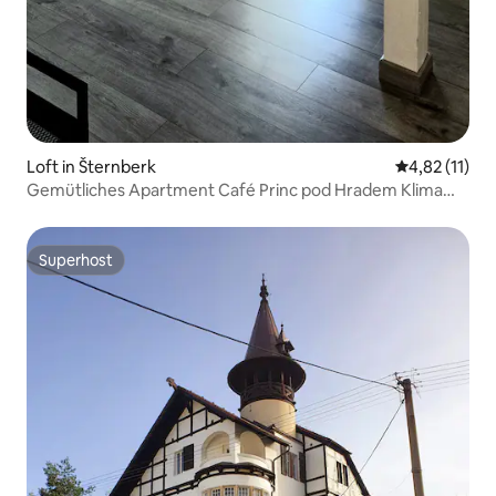
Loft in Šternberk
Durchschnitt
4,82 (11)
Gemütliches Apartment Café Princ pod Hradem Klima
Wi-Fi
Superhost
Superhost