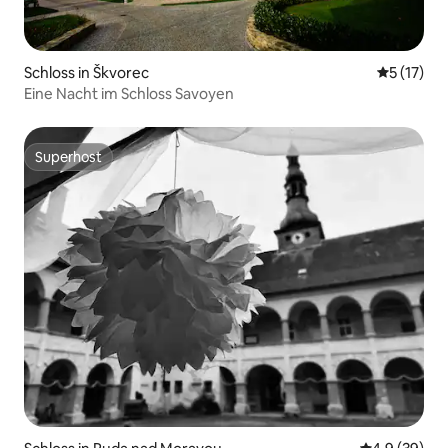
Schloss in Škvorec
Durchschn
5 (17)
Eine Nacht im Schloss Savoyen
Superhost
Superhost