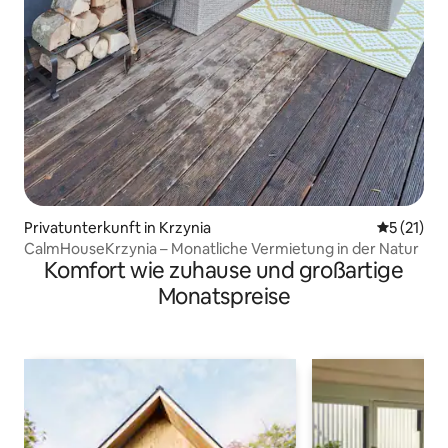
Privatunterkunft in Krzynia
Durchschn
5 (21)
CalmHouseKrzynia – Monatliche Vermietung in der Natur
Komfort wie zuhause und großartige
Monatspreise