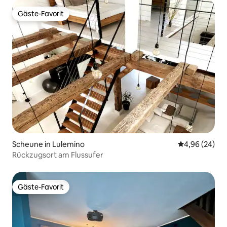
Gäste-Favorit
Gäste-Favorit
Scheune in Lulemino
Durchschnittl
4,96 (24)
Rückzugsort am Flussufer
Gäste-Favorit
Gäste-Favorit