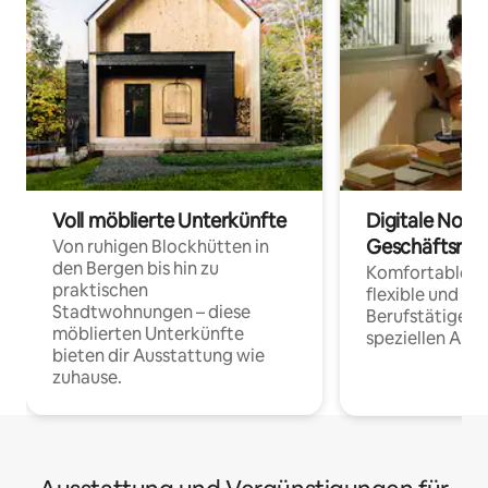
Voll möblierte Unterkünfte
Digitale Noma
Geschäftsrei
Von ruhigen Blockhütten in
den Bergen bis hin zu
Komfortable Un
praktischen
flexible und o
Stadtwohnungen – diese
Berufstätige 
möblierten Unterkünfte
speziellen Arbe
bieten dir Ausstattung wie
zuhause.