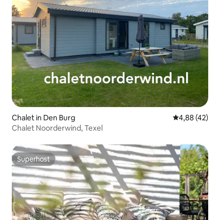
Chalet in Den Burg
Durchschnittl
4,88 (42)
Chalet Noorderwind, Texel
Superhost
Superhost