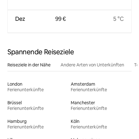
Dez
99 €
5 °C
Spannende Reiseziele
Reiseziele in der Nähe
Andere Arten von Unterkünften
To
London
Amsterdam
Ferienunterkünfte
Ferienunterkünfte
Brüssel
Manchester
Ferienunterkünfte
Ferienunterkünfte
Hamburg
Köln
Ferienunterkünfte
Ferienunterkünfte