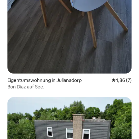
Eigentumswohnung in Julianadorp
Durchschnitt
4,86 (7)
Bon Diaz auf See.