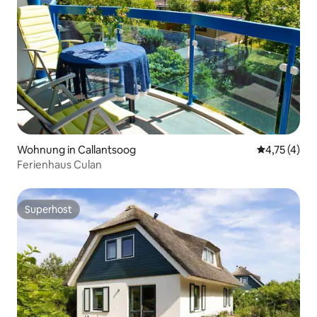
Wohnung in Callantsoog
Durchschnit
4,75 (4)
Ferienhaus Culan
Superhost
Superhost