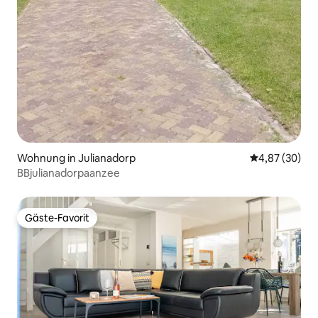
Wohnung in Julianadorp
Durchschnittl
4,87 (30)
BBjulianadorpaanzee
Gäste-Favorit
Gäste-Favorit