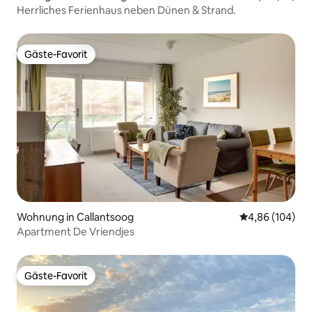
Herrliches Ferienhaus neben Dünen & Strand.
Gäste-Favorit
Gäste-Favorit
Wohnung in Callantsoog
Durchschnittli
4,86 (104)
Apartment De Vriendjes
Gäste-Favorit
Gäste-Favorit