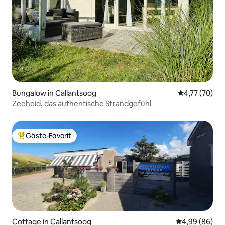
Bungalow in Callantsoog
Durchschnitt
4,77 (70)
Zeeheid, das authentische Strandgefühl
Gäste-Favorit
Beliebter Gäste-Favorit.
Cottage in Callantsoog
Durchschnittl
4,99 (86)