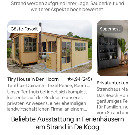
Strand werden aufgrund ihrer Lage, Sauberkeit und
weiterer Aspekte hoch bewertet.
Gäste-Favorit
Superhost
Gäste-Favorit
Superhost
Tiny House in Den Hoorn
Durchschnittliche Bewertung: 4
4,94 (245)
Privatunterkunft 
Tenthuis Duinzicht Texel Peace, Raum &
g
Strandhaus Makai 
Privatsphäre
Unser Tenthuis befindet sich komplett
Strand 400 m entf
Das Beach House M
kostenlos auf der Rückseite unseres
geräumiges Ferie
privaten Anwesens, einer ehemaligen
für Familien, nur
landwirtschaftlichen Firma, an einem
vom Strand und d
herrlichen Ort auf Texel mit Blick auf die
Beliebte Ausstattung in Ferienhäusern
Zentrum von De Koo
Dünen, wo du die schottischen
Haus bietet allen 
am Strand in De Koog
Highlander in der Ferne weiden sehen
erholsamen Aufent
kannst. Das Zelthaus wurde auf einem