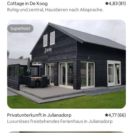
Cottage in De Koog
Durchschnitt
4,83 (81)
Ruhig und zentral, Haustieren nach Absprache.
Superhost
Superhost
Privatunterkunft in Julianadorp
Durchschnitt
4,77 (66)
Luxuriöses freistehendes Ferienhaus in Julianadorp