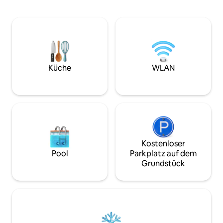
finnischen Sauna
alten Bauernhofauto mit einem
Badezimmern mit
Holzskelett mit einem Zelttuch
geräumigen Schla
geschaffen. Die Wiederverwendung von
Terrasse mit eine
Materialien wurde während der
einem gemütlich
Bauarbeiten so weit wie möglich
einem geräumigen
verwendet. Für zusätzlichen Platz gibt
Personen und eine
es eine Markise, mit Holzofen.
*nur buchbar für 
Küche
WLAN
Luxuriöses Camping mit ultimativer
der Hauptgast min
Outdoor-Feeling.
ist, oder auf Anfr
Kostenloser
Pool
Parkplatz auf dem
Grundstück