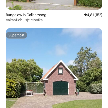
Bungalow in Callantsoog
Durchschnittl
4,81 (152)
Vakantiehuisje Monika
Superhost
Superhost