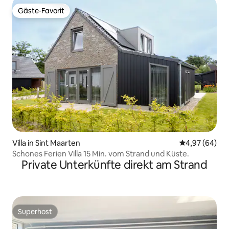
Gäste-Favorit
Gäste-Favorit
Villa in Sint Maarten
Durchschnittl
4,97 (64)
Schones Ferien Villa 15 Min. vom Strand und Küste.
Private Unterkünfte direkt am Strand
Superhost
Superhost