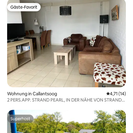
Gäste-Favorit
Gäste-Favorit
Wohnung in Callantsoog
Durchschnitt
4,71 (14)
2 PERS.APP. STRAND PEARL, IN DER NÄHE VON STRAND
UND ZENTRUM
Superhost
Superhost