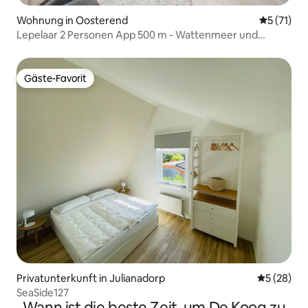
Wohnung in Oosterend
Durchschn
5 (71)
Lepelaar 2 Personen App 500 m - Wattenmeer und
Reservate
Gäste-Favorit
Gäste-Favorit
Privatunterkunft in Julianadorp
Durchschni
5 (28)
SeaSide127
Wann ist die beste Zeit, um De Koog zu