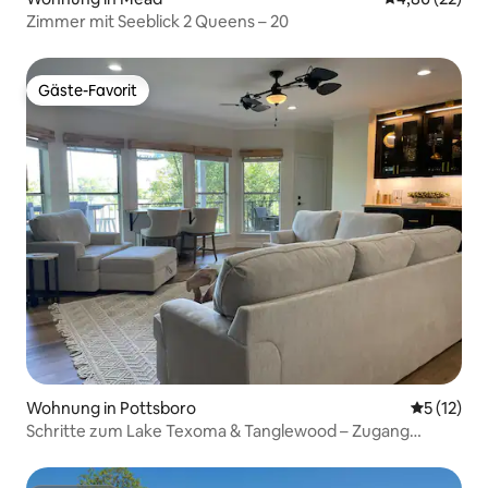
Zimmer mit Seeblick 2 Queens – 20
Gäste-Favorit
Gäste-Favorit
Wohnung in Pottsboro
Durchschn
5 (12)
Schritte zum Lake Texoma & Tanglewood – Zugang
inklusive