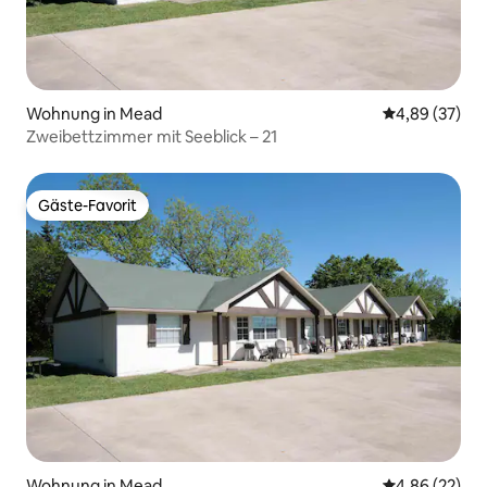
Wohnung in Mead
Durchschnittl
4,89 (37)
Zweibettzimmer mit Seeblick – 21
Gäste-Favorit
Gäste-Favorit
Wohnung in Mead
Durchschnittl
4,86 (22)