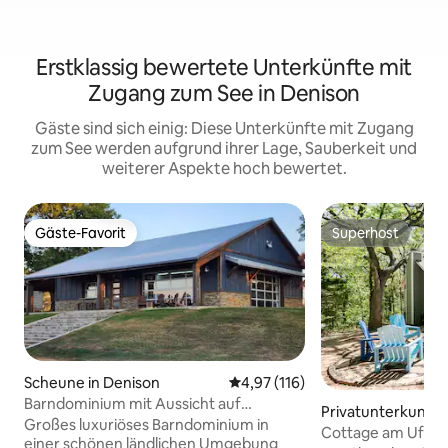
Erstklassig bewertete Unterkünfte mit
Zugang zum See in Denison
Gäste sind sich einig: Diese Unterkünfte mit Zugang
zum See werden aufgrund ihrer Lage, Sauberkeit und
weiterer Aspekte hoch bewertet.
Gäste-Favorit
Superhost
Gäste-Favorit
Superhost
Scheune in Denison
Durchschnittliche Bewertung: 4
4,97 (116)
Barndominium mit Aussicht auf
Privatunterkunft i
Oklahoma
Großes luxuriöses Barndominium in
o
Cottage am Ufer u
einer schönen ländlichen Umgebung