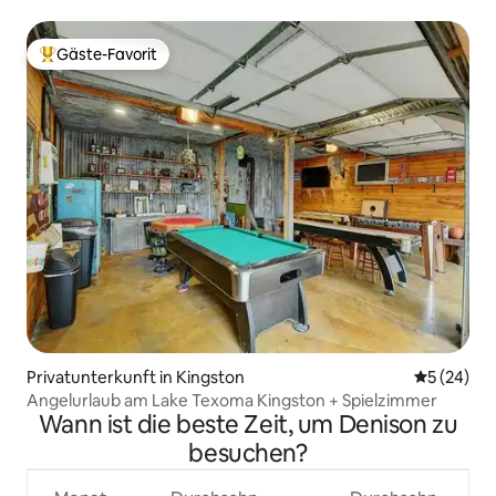
Gäste-Favorit
Beliebter Gäste-Favorit.
Privatunterkunft in Kingston
Durchschni
5 (24)
Angelurlaub am Lake Texoma Kingston + Spielzimmer
Wann ist die beste Zeit, um Denison zu
besuchen?