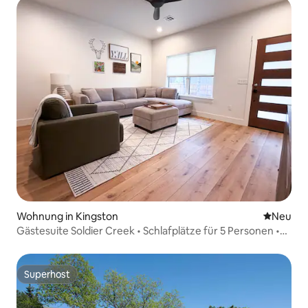
Wohnung in Kingston
Neue Unt
Neu
Gästesuite Soldier Creek • Schlafplätze für 5 Personen •
Feuerstelle
Superhost
Superhost