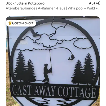
Blockhütte in Pottsboro
Durchschn
5 (74)
Atemberaubendes A-Rahmen-Haus | Whirlpool + Wald +
Spaziergang zum See
Gäste-Favorit
Beliebter Gäste-Favorit.