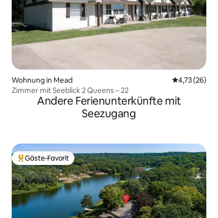
Wohnung in Mead
Durchschnitt
4,73 (26)
Zimmer mit Seeblick 2 Queens – 22
Andere Ferienunterkünfte mit
Seezugang
Gäste-Favorit
Beliebter Gäste-Favorit.