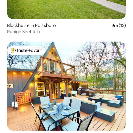
Blockhütte in Pottsboro
Durchschn
5 (12)
Ruhige Seehütte
Gäste-Favorit
Beliebter Gäste-Favorit.