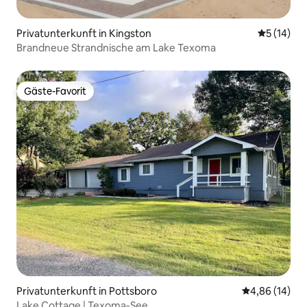
Privatunterkunft in Kingston
Durchschn
5 (14)
Brandneue Strandnische am Lake Texoma
Gäste-Favorit
Gäste-Favorit
Privatunterkunft in Pottsboro
Durchschnitt
4,86 (14)
Lake Cottage | Texoma-See