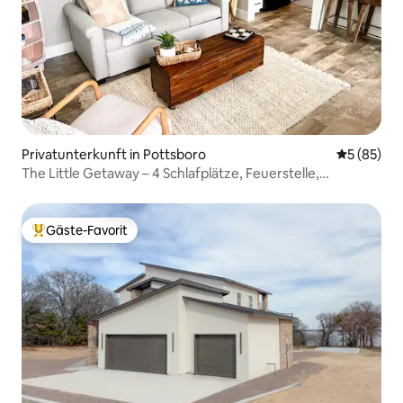
Privatunterkunft in Pottsboro
Durchschni
5 (85)
The Little Getaway – 4 Schlafplätze, Feuerstelle,
haustierfreundlich
Gäste-Favorit
Beliebter Gäste-Favorit.