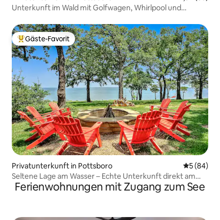
Unterkunft im Wald mit Golfwagen, Whirlpool und
Spielzimmer!
Gäste-Favorit
Beliebter Gäste-Favorit.
Privatunterkunft in Pottsboro
Durchschni
5 (84)
Seltene Lage am Wasser – Echte Unterkunft direkt am
Ferienwohnungen mit Zugang zum See
Lake Texoma