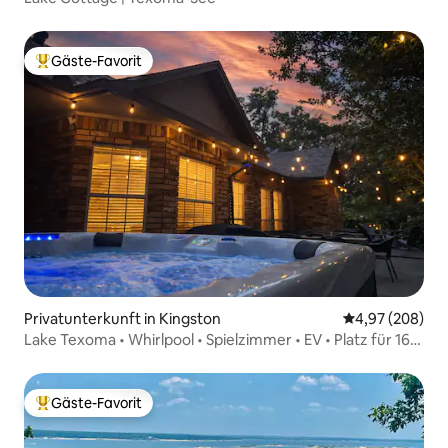
Gäste-Favorit
Beliebter Gäste-Favorit.
Privatunterkunft in Kingston
Durchschnittli
4,97 (208)
Lake Texoma • Whirlpool • Spielzimmer • EV • Platz für 16
Personen
Gäste-Favorit
Beliebter Gäste-Favorit.