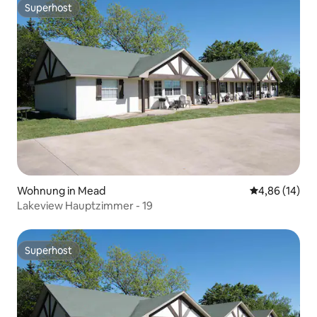
Superhost
Superhost
Wohnung in Mead
Durchschnitt
4,86 (14)
Lakeview Hauptzimmer - 19
Superhost
Superhost