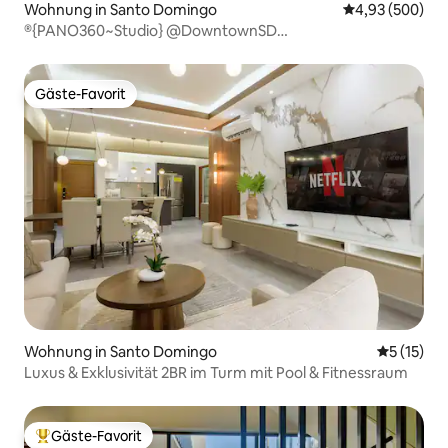
Wohnung in Santo Domingo
Durchschnittli
4,93 (500)
®{PANO360~Studio} @DowntownSD
+Dachterrasse+Whirlpool+LUX
Gäste-Favorit
Gäste-Favorit
Wohnung in Santo Domingo
Durchschn
5 (15)
Luxus & Exklusivität 2BR im Turm mit Pool & Fitnessraum
Gäste-Favorit
Beliebter Gäste-Favorit.