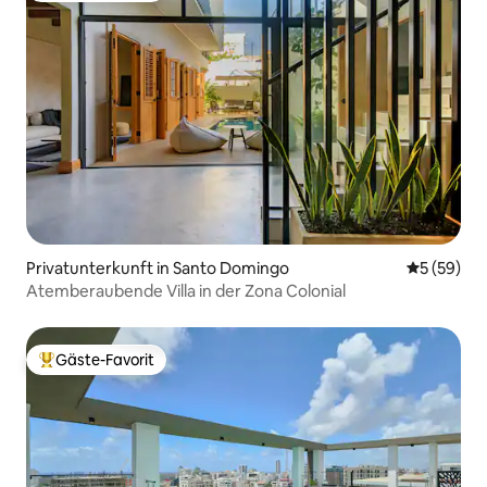
Privatunterkunft in Santo Domingo
Durchschni
5 (59)
Atemberaubende Villa in der Zona Colonial
Gäste-Favorit
Beliebter Gäste-Favorit.