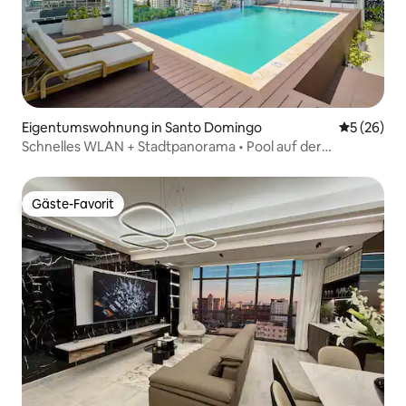
Eigentumswohnung in Santo Domingo
Durchschni
5 (26)
Schnelles WLAN + Stadtpanorama • Pool auf der
Dachterrasse | Luxuriöse Unterkunft
Gäste-Favorit
Gäste-Favorit