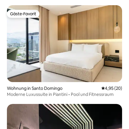
auf der Dachterrasse
Gäste-Favorit
Gäste-Favorit
Wohnung in Santo Domingo
Durchschnittl
4,95 (20)
Moderne Luxussuite in Piantini • Pool und Fitnessraum