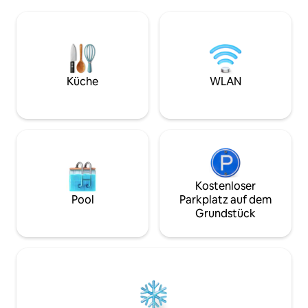
Minuten von Einkaufszentren, Banken,
eigenen, einzigart
Bars, Supermärkten und dem Parque
Geschmack verleihen. Während
Mirador Sur entfernt ist. Sie ist
Aufenthalts hast 
geschmackvoll eingerichtet, um Ihren
nahe gelegenen A
Aufenthalt komfortabel und
Restaurants und b
entspannend zu gestalten. Die private
Touristenattraktio
Terrasse ist der Charme der Wohnung,
kurzen Spaziergan
Küche
WLAN
weil man die ganze Stadt, das Meer und
oder eine U-Bahn-
die Berge bewundern kann.
entfernt.
Kostenloser
Pool
Parkplatz auf dem
Grundstück