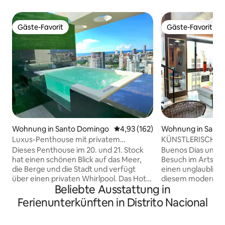
Gäste-Favorit
Gäste-Favorit
Gäste-Favorit
Gäste-Favorit
Wohnung in Santo Domingo
Durchschnittliche Bewertung: 4
4,93 (162)
Wohnung in Sant
Luxus-Penthouse mit privatem
KÜNSTLERISCHES 
Whirlpool, Fitnessraum, Pool
Stadtzentrum*Se
Dieses Penthouse im 20. und 21. Stock
Buenos Dias und v
Bahn*CIPLA
hat einen schönen Blick auf das Meer,
Besuch im Artsy Loft! Du wirst sic
die Berge und die Stadt und verfügt
einen unglaublich
über einen privaten Whirlpool. Das Hotel
diesem modernen L
Beliebte Ausstattung in
liegt in zentraler Lage, nur wenige
im Zentrum der Sta
Minuten von den besten Restaurants
mit mehreren kün
Ferienunterkünften in Distrito Nacional
der Stadt entfernt. Es ist für jedes
von einheimischen
Publikum geeignet, da es nur wenige
ausgestattet, die