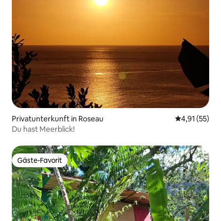
Privatunterkunft in Roseau
Durchschnitt
4,91 (55)
Du hast Meerblick!
Gäste-Favorit
Gäste-Favorit