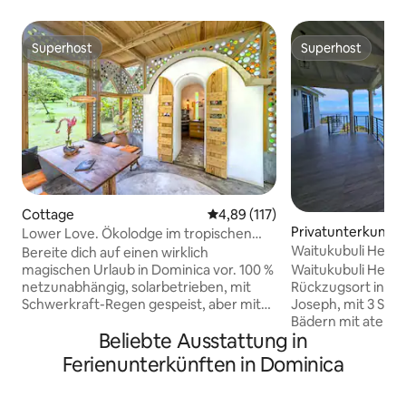
Superhost
Superhost
Superhost
Superhost
Cottage
Durchschnittliche Bewertung: 4
4,89 (117)
Privatunterkunft i
Lower Love. Ökolodge im tropischen
eph
Garten, Dominica
Waitukubuli Heav
Bereite dich auf einen wirklich
Aussicht, in Stra
magischen Urlaub in Dominica vor. 100 %
Waitukubuli Heaven
netzunabhängig, solarbetrieben, mit
Rückzugsort in Say
Schwerkraft-Regen gespeist, aber mit
Joseph, mit 3 Sch
Satelliten-Internet, lädt diese
Bädern mit atem
Beliebte Ausstattung in
architektonisch gestaltete Ecolodge
Grad-Blick auf die
zum Entspannen und Erholen ein. Das
Die Gäste genieß
Ferienunterkünften in Dominica
atemberaubende Wohnzimmer mit
zu einem unberüh
Innen- und Außenbereich ist der
können sich auf e