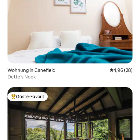
Wohnung in Canefield
Durchschnittl
4,96 (28)
Dette's Nook
Gäste-Favorit
Beliebter Gäste-Favorit.