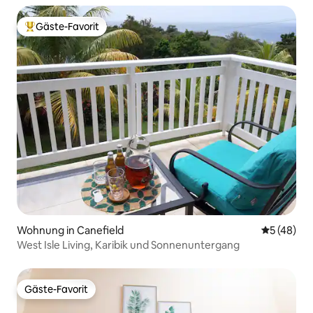
Gäste-Favorit
Beliebter Gäste-Favorit.
Wohnung in Canefield
Durchschni
5 (48)
West Isle Living, Karibik und Sonnenuntergang
Gäste-Favorit
Gäste-Favorit