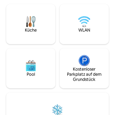
perfekte Ort, um die Kolibris zu
entspannen, währ
beobachten, während du einen frischen
atemberaubende 
Kaffee trinkst. Umgeben von einem
beobachten. Das 
üppigen tropischen Garten, aber
moderne Einfachh
dennoch nur wenige Gehminuten von
Ausstattung, einer
Soufriere und dem Karibischen Meer
Küche, WLAN und 
entfernt. Gönn dir eine Auszeit in dieser
und sorgt so für 
Küche
WLAN
atemberaubenden Umgebung, die
Bequemlichkeit. Es 
Naturinsel von ihrer besten Seite.
Kurzurlaub für Nat
Abenteuer suche
Kostenloser
Pool
Parkplatz auf dem
Grundstück