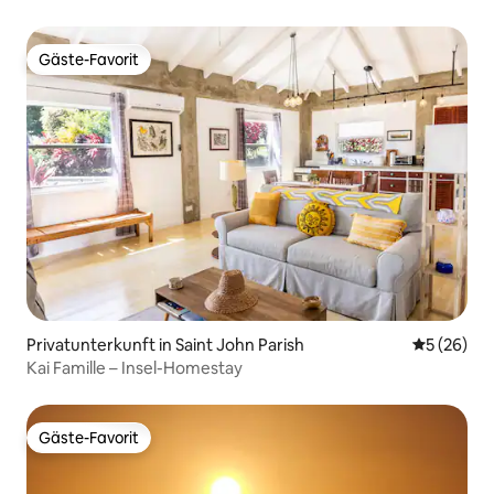
Gäste-Favorit
Gäste-Favorit
Privatunterkunft in Saint John Parish
Durchschni
5 (26)
Kai Famille – Insel-Homestay
Gäste-Favorit
Gäste-Favorit