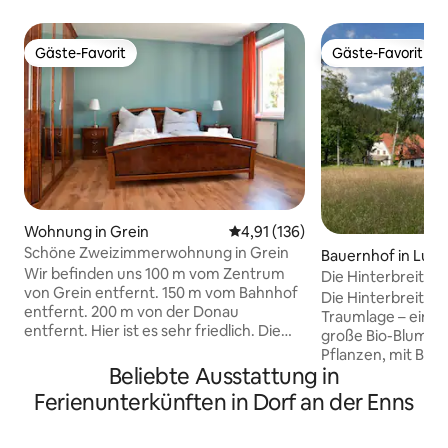
Gäste-Favorit
Gäste-Favorit
Gäste-Favorit
Gäste-Favorit
Wohnung in Grein
Durchschnittliche Bewertung: 4
4,91 (136)
Schöne Zweizimmerwohnung in Grein
Bauernhof in Lun
Wir befinden uns 100 m vom Zentrum
Die Hinterbreitene
von Grein entfernt. 150 m vom Bahnhof
See & Ski
Die Hinterbreitene
entfernt. 200 m von der Donau
Traumlage – eingeb
entfernt. Hier ist es sehr friedlich. Die
große Bio-Blumenw
Wohnung befindet sich in unserem
Pflanzen, mit Blick
Haus, hat aber einen separaten Eingang.
Beliebte Ausstattung in
Wälder. Sie verbin
Sie ist also privat. Es gibt mehrere
mit dem Luxus de
Ferienunterkünften in Dorf an der Enns
Restaurants, die nicht weit von uns
Glasfaseranschlus
entfernt sind. Es gibt eine Apotheke
Ruhe, Weite und N
direkt die Straße hinauf und 2 lokale