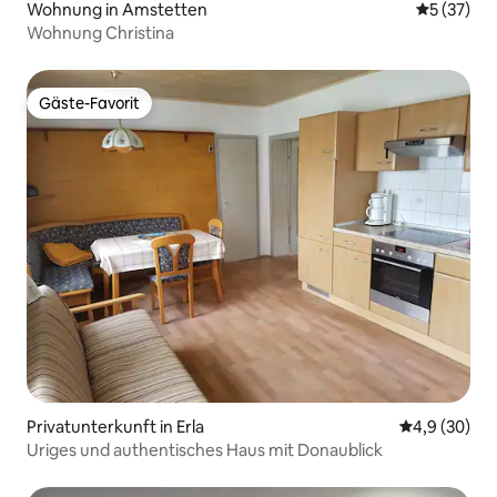
Wohnung in Amstetten
Durchschn
5 (37)
Wohnung Christina
Gäste-Favorit
Gäste-Favorit
Privatunterkunft in Erla
Durchschnitt
4,9 (30)
Uriges und authentisches Haus mit Donaublick