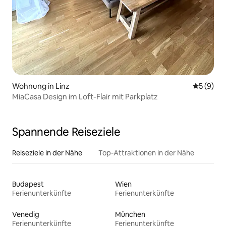
Wohnung in Linz
Durchschn
5 (9)
MiaCasa Design im Loft-Flair mit Parkplatz
Spannende Reiseziele
Reiseziele in der Nähe
Top-Attraktionen in der Nähe
Budapest
Wien
Ferienunterkünfte
Ferienunterkünfte
Venedig
München
Ferienunterkünfte
Ferienunterkünfte